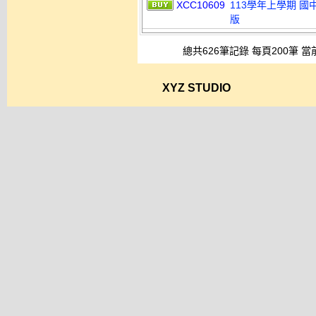
XCC10609
113學年上學期 國
版
總共626筆記錄 每頁200筆 當
XYZ STUDIO