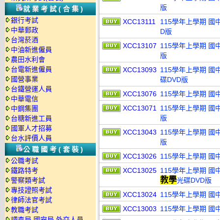
版
就業考試(合集)
銀行考試
XCC13111
115學年上學期 國
中華郵政
D版
台灣菸酒
XCC13107
115學年上學期 國
中油新進僱員
版
農田水利會
台電新進僱員
XCC13093
115學年上學期 國
國營事業
碟DVD版
台鐵營運人員
XCC13076
115學年上學期 國
中華電信
XCC13071
115學年上學期 國
中鋼集團
版
台糖新進工員
國軍人才招募
XCC13043
115學年上學期 國
台水評價人員
版
公職國考(套裝)
XCC13026
115學年上學期 國
公職考試
鐵路特考
XCC13025
115學年上學期 國
教學
警察類考試
光碟DVD版
專技證照考試
XCC13024
115學年上學期 國
律師法官考試
XCC13003
115學年上學期 國
教職考試
調查局.國安局.外交人員