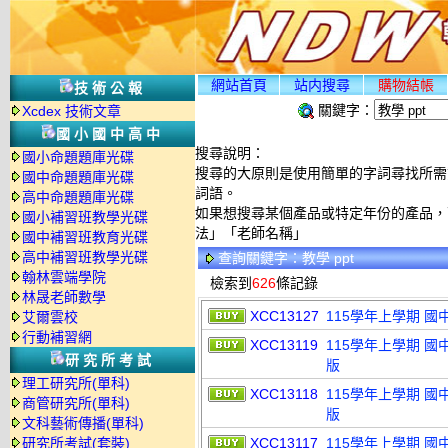
網站首頁
站内搜尋
購物結帳
技術公報
關鍵字：
Xcdex 技術文章
國小國中高中
搜尋說明：
國小命題題庫光碟
搜尋的大原則是使用簡單的字詞尋找所需資
國中命題題庫光碟
詞語。
高中命題題庫光碟
如果想搜尋某個產品或特定年份的產品，可
國小補習班教學光碟
法」「老師名稱」
國中補習班教育光碟
高中補習班教學光碟
查詢關鍵字：教學 ppt
翰林雲端學院
檢索到
626
條記錄
林晟老師數學
XCC13127
115學年上學期 國
艾爾雲校
行動補習網
XCC13119
115學年上學期 國
研究所考試
版
理工研究所(單科)
XCC13118
115學年上學期 國
商管研究所(單科)
版
文科藝術傳播(單科)
研究所考試(套裝)
XCC13117
115學年上學期 國