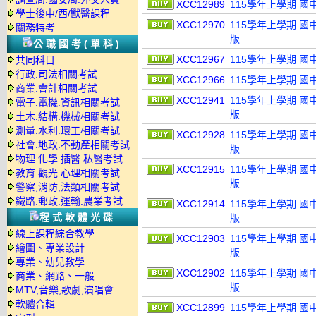
XCC12989
115學年上學期 國
學士後中/西/獸醫課程
XCC12970
115學年上學期 國
關務特考
版
公職國考(單科)
XCC12967
115學年上學期 國
共同科目
行政.司法相關考試
XCC12966
115學年上學期 國
商業.會計相關考試
XCC12941
115學年上學期 國
電子.電機.資訊相關考試
版
土木.結構.機械相關考試
測量.水利.環工相關考試
XCC12928
115學年上學期 國
社會.地政.不動產相關考試
版
物理.化學.插醫.私醫考試
XCC12915
115學年上學期 國
教育.觀光.心理相關考試
版
警察,消防,法類相關考試
鐵路.郵政.運輸.農業考試
XCC12914
115學年上學期 國
程式軟體光碟
版
線上課程綜合教學
XCC12903
115學年上學期 國
繪圖、專業設計
版
專業、幼兒教學
XCC12902
115學年上學期 國
商業、網路、一般
版
MTV,音樂,歌劇,演唱會
軟體合輯
XCC12899
115學年上學期 國