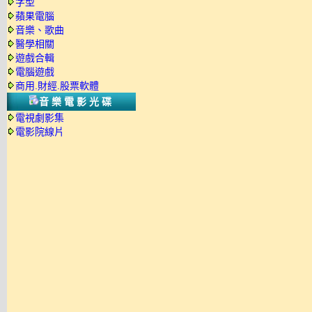
字型
蘋果電腦
音樂、歌曲
醫學相關
遊戲合輯
電腦遊戲
商用.財經.股票軟體
音樂電影光碟
電視劇影集
電影院線片