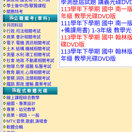
學測歷屆試題 講義光碟DV
學士後中/西/獸醫課程
113學年下學期 國中 南一
關務特考
年級 教學光碟DVD版
公職國考(單科)
111學年下學期 國中 南一
共同科目
+備課用書) 1-3年級 教學光
行政.司法相關考試
113學年下學期 國中 翰林版
商業.會計相關考試
電子.電機.資訊相關考試
碟DVD版
土木.結構.機械相關考試
113學年下學期 國中 翰林
測量.水利.環工相關考試
年級 教學光碟DVD版
社會.地政.不動產相關考試
物理.化學.插醫.私醫考試
教育.觀光.心理相關考試
警察,消防,法類相關考試
鐵路.郵政.運輸.農業考試
程式軟體光碟
線上課程綜合教學
繪圖、專業設計
專業、幼兒教學
商業、網路、一般
MTV,音樂,歌劇,演唱會
軟體合輯