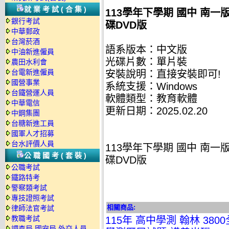
就業考試(合集)
113學年下學期 國中 南一版
銀行考試
碟DVD版
中華郵政
台灣菸酒
語系版本：中文版
中油新進僱員
光碟片數：單片裝
農田水利會
台電新進僱員
安裝說明：直接安裝即可!
國營事業
系統支援：Windows
台鐵營運人員
軟體類型：教育軟體
中華電信
更新日期：2025.02.20
中鋼集團
台糖新進工員
國軍人才招募
台水評價人員
113學年下學期 國中 南一版
公職國考(套裝)
碟DVD版
公職考試
鐵路特考
警察類考試
專技證照考試
相關商品:
律師法官考試
教職考試
115年 高中學測 翰林 380
調查局.國安局.外交人員