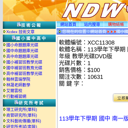
網站首頁
站内搜尋
購物結帳
技術公報
您現在的位置：
網站首頁
國小
Xcdex 技術文章
國小國中高中
軟體編號：XCC11308
國小命題題庫光碟
軟體名稱：113學年下學期 國
國中命題題庫光碟
年級 教學光碟DVD版
高中命題題庫光碟
國小補習班教學光碟
光碟片數：1
國中補習班教育光碟
銷售價格：$100
高中補習班教學光碟
關注次數：
10631
翰林雲端學院
關 鍵 字：
林晟老師數學
艾爾雲校
行動補習網
研究所考試
理工研究所(單科)
商管研究所(單科)
113學年下學期 國中 南一版
文科藝術傳播(單科)
研究所考試(套裝)