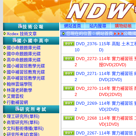
網站首頁
站内搜尋
購物結帳
技術公報
您現在的位置：
網站首頁
公職國
Xcdex 技術文章
國小國中高中
DVD_2376-
115年 高點 土木工
國小命題題庫光碟
10
D)
國中命題題庫光碟
DVD_2272-
114年 實力補習班
高中命題題庫光碟
2
授DVD(2DVD)
國小補習班教學光碟
國中補習班教育光碟
DVD_2271-
114年 實力補習班
高中補習班教學光碟
2
DVD(2DVD)
翰林雲端學院
DVD_2270-
114年 實力補習班
林晟老師數學
2
DVD(2DVD)
艾爾雲校
行動補習網
DVD_2269-
114年 實力補習班
研究所考試
2
VD(2DVD)
理工研究所(單科)
DVD_2268
114年 實力補習班
商管研究所(單科)
VD(1DVD)
文科藝術傳播(單科)
DVD_2267-
114年 實力補習班 
研究所考試(套裝)