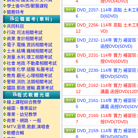
4
授DVD(4DVD)
學士後中/西/獸醫課程
DVD_2257-
114年 高點 土木工
關務特考
6
D(6DVD)
公職國考(單科)
DVD_2256-
114年 高點 土木工程
共同科目
12
VD)
行政.司法相關考試
商業.會計相關考試
DVD_2232-
114年 實力 補習班
電子.電機.資訊相關考試
5
函授DVD(5DVD)
土木.結構.機械相關考試
DVD_2231-
114年 實力 補習班
測量.水利.環工相關考試
6
授DVD(6DVD)
社會.地政.不動產相關考試
物理.化學.插醫.私醫考試
DVD_2230-
114年 實力 補習班
教育.觀光.心理相關考試
5
授DVD(5DVD)
警察,消防,法類相關考試
DVD_2162-
114年 實力 補習班
鐵路.郵政.運輸.農業考試
12
講義 函授DVD(12D
程式軟體光碟
DVD_2161-
114年 實力 補習班
線上課程綜合教學
5
講義 函授DVD(5DV
繪圖、專業設計
專業、幼兒教學
DVD_2160-
114年 實力 補習班
商業、網路、一般
7
授DVD(7DVD)
MTV,音樂,歌劇,演唱會
DVD_2159-
114年 實力 補習班
軟體合輯
8
授DVD(8DVD)