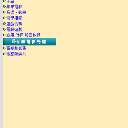
字型
蘋果電腦
音樂、歌曲
醫學相關
遊戲合輯
電腦遊戲
商用.財經.股票軟體
音樂電影光碟
電視劇影集
電影院線片