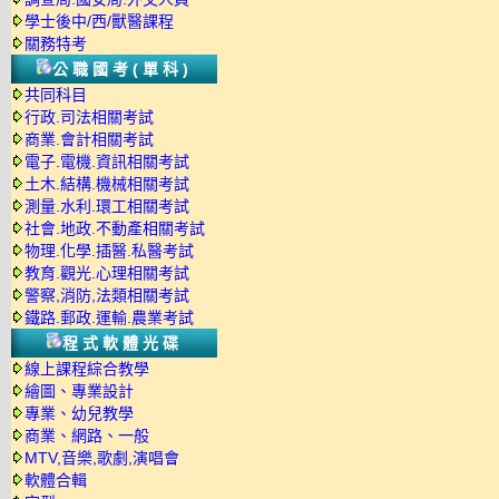
學士後中/西/獸醫課程
關務特考
公職國考(單科)
共同科目
行政.司法相關考試
商業.會計相關考試
電子.電機.資訊相關考試
土木.結構.機械相關考試
測量.水利.環工相關考試
社會.地政.不動產相關考試
物理.化學.插醫.私醫考試
教育.觀光.心理相關考試
警察,消防,法類相關考試
鐵路.郵政.運輸.農業考試
程式軟體光碟
線上課程綜合教學
繪圖、專業設計
專業、幼兒教學
商業、網路、一般
MTV,音樂,歌劇,演唱會
軟體合輯