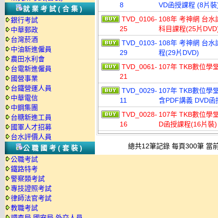
8
VD函授課程 (8片裝)
就業考試(合集)
TVD_0106-
108年 考神網 台
銀行考試
25
科目課程(25片DVD
中華郵政
台灣菸酒
TVD_0103-
108年 考神網 台
中油新進僱員
29
程(29片DVD)
農田水利會
TVD_0061-
107年 TKB數位學
台電新進僱員
21
國營事業
台鐵營運人員
TVD_0029-
107年 TKB數位
中華電信
11
含PDF講義 DVD函
中鋼集團
TVD_0028-
107年 TKB數位學
台糖新進工員
16
D函授課程(16片裝)
國軍人才招募
台水評價人員
總共12筆記錄 每頁300筆 當前
公職國考(套裝)
公職考試
鐵路特考
警察類考試
專技證照考試
律師法官考試
教職考試
調查局.國安局.外交人員