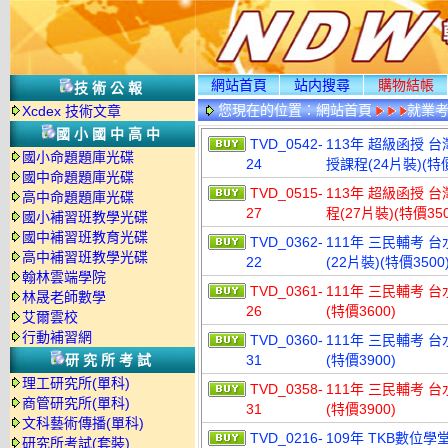
網站首頁
站内搜尋
購物結帳
技術公報
您現在的位置：
網站首頁
就業考
Xcdex 技術文章
國小國中高中
TVD_0542-
113年 超級函授 
國小命題題庫光碟
24
授課程(24片裝)(特價
國中命題題庫光碟
TVD_0515-
113年 超級函授 
高中命題題庫光碟
27
程(27片裝)(特價350
國小補習班教學光碟
國中補習班教育光碟
TVD_0362-
111年 三民輔考 
高中補習班教學光碟
22
(22片裝)(特價3500
翰林雲端學院
TVD_0361-
111年 三民輔考 台
林晟老師數學
26
(特價3600)
艾爾雲校
行動補習網
TVD_0360-
111年 三民輔考 台
研究所考試
31
(特價3900)
理工研究所(單科)
TVD_0358-
111年 三民輔考 台
商管研究所(單科)
31
(特價3900)
文科藝術傳播(單科)
TVD_0216-
109年 TKB數位學
研究所考試(套裝)