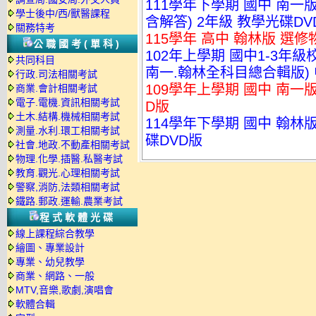
111學年下學期 國中 南
學士後中/西/獸醫課程
含解答) 2年級 教學光碟DV
關務特考
115學年 高中 翰林版 選修
公職國考(單科)
102年上學期 國中1-3年
共同科目
南一.翰林全科目總合輯版) 
行政.司法相關考試
109學年上學期 國中 南一
商業.會計相關考試
電子.電機.資訊相關考試
D版
土木.結構.機械相關考試
114學年下學期 國中 翰林版
測量.水利.環工相關考試
碟DVD版
社會.地政.不動產相關考試
物理.化學.插醫.私醫考試
教育.觀光.心理相關考試
警察,消防,法類相關考試
鐵路.郵政.運輸.農業考試
程式軟體光碟
線上課程綜合教學
繪圖、專業設計
專業、幼兒教學
商業、網路、一般
MTV,音樂,歌劇,演唱會
軟體合輯