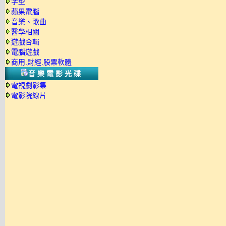
字型
蘋果電腦
音樂、歌曲
醫學相關
遊戲合輯
電腦遊戲
商用.財經.股票軟體
音樂電影光碟
電視劇影集
電影院線片