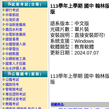
就業考試(合集)
113學年上學期 國中 翰林
銀行考試
版
中華郵政
台灣菸酒
語系版本：中文版
中油新進僱員
光碟片數：單片裝
農田水利會
台電新進僱員
安裝說明：直接安裝即可!
國營事業
系統支援：Windows
台鐵營運人員
軟體類型：教育軟體
中華電信
更新日期：2024.07.07
中鋼集團
台糖新進工員
國軍人才招募
台水評價人員
公職國考(套裝)
113學年上學期 國中 翰林
公職考試
版
鐵路特考
警察類考試
專技證照考試
律師法官考試
教職考試
相關商品:
調查局.國安局.外交人員