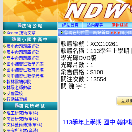
網站首頁
站内搜尋
購物結帳
技術公報
您現在的位置：
網站首頁
國小
Xcdex 技術文章
國小國中高中
軟體編號：XCC10261
國小命題題庫光碟
軟體名稱：113學年上學期 
國中命題題庫光碟
學光碟DVD版
高中命題題庫光碟
國小補習班教學光碟
光碟片數：1
國中補習班教育光碟
銷售價格：$100
高中補習班教學光碟
關注次數：
13554
翰林雲端學院
關 鍵 字：
林晟老師數學
艾爾雲校
行動補習網
研究所考試
理工研究所(單科)
商管研究所(單科)
113學年上學期 國中 翰林
文科藝術傳播(單科)
研究所考試(套裝)