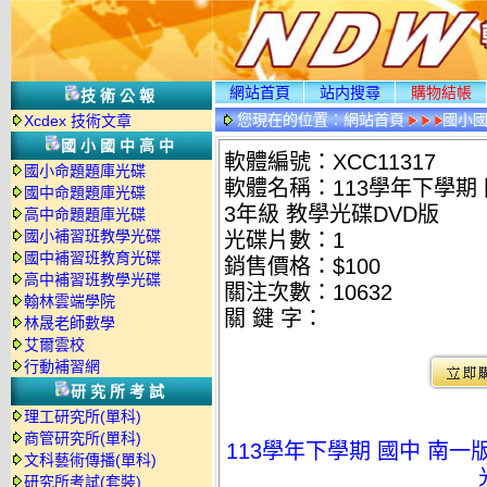
網站首頁
站内搜尋
購物結帳
技術公報
您現在的位置：
網站首頁
國小
Xcdex 技術文章
國小國中高中
軟體編號：XCC11317
國小命題題庫光碟
軟體名稱：113學年下學期 國
國中命題題庫光碟
3年級 教學光碟DVD版
高中命題題庫光碟
國小補習班教學光碟
光碟片數：1
國中補習班教育光碟
銷售價格：$100
高中補習班教學光碟
關注次數：
10632
翰林雲端學院
關 鍵 字：
林晟老師數學
艾爾雲校
行動補習網
研究所考試
理工研究所(單科)
商管研究所(單科)
113學年下學期 國中 南一版
文科藝術傳播(單科)
研究所考試(套裝)