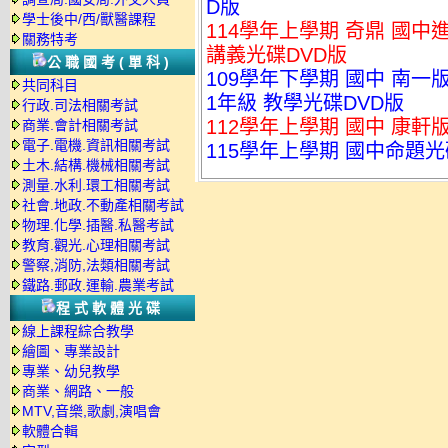
D版
學士後中/西/獸醫課程
114學年上學期 奇鼎 國中進
關務特考
講義光碟DVD版
公職國考(單科)
109學年下學期 國中 南一
共同科目
1年級 教學光碟DVD版
行政.司法相關考試
112學年上學期 國中 康軒
商業.會計相關考試
電子.電機.資訊相關考試
115學年上學期 國中命題光
土木.結構.機械相關考試
測量.水利.環工相關考試
社會.地政.不動產相關考試
物理.化學.插醫.私醫考試
教育.觀光.心理相關考試
警察,消防,法類相關考試
鐵路.郵政.運輸.農業考試
程式軟體光碟
線上課程綜合教學
繪圖、專業設計
專業、幼兒教學
商業、網路、一般
MTV,音樂,歌劇,演唱會
軟體合輯