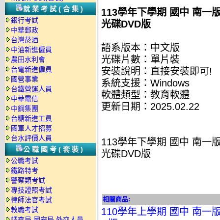
就業考試(合集)
113學年下學期 國中 南一版
銀行考試
光碟DVD版
中華郵政
台灣菸酒
語系版本：中文版
中油新進僱員
光碟片數：單片裝
農田水利會
台電新進僱員
安裝說明：直接安裝即可!
國營事業
系統支援：Windows
台鐵營運人員
軟體類型：教育軟體
中華電信
更新日期：2025.02.22
中鋼集團
台糖新進工員
國軍人才招募
台水評價人員
113學年下學期 國中 南一版
公職國考(套裝)
光碟DVD版
公職考試
鐵路特考
警察類考試
專技證照考試
相關商品:
律師法官考試
教職考試
110學年上學期 國中 南一版
調查局.國安局.外交人員