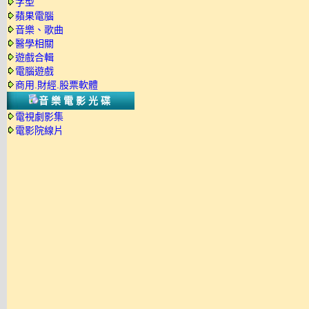
字型
蘋果電腦
音樂、歌曲
醫學相關
遊戲合輯
電腦遊戲
商用.財經.股票軟體
音樂電影光碟
電視劇影集
電影院線片