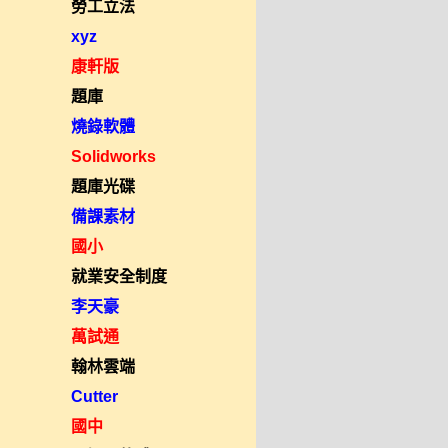
勞工立法
xyz
康軒版
題庫
燒錄軟體
Solidworks
題庫光碟
備課素材
國小
就業安全制度
李天豪
萬試通
翰林雲端
Cutter
國中