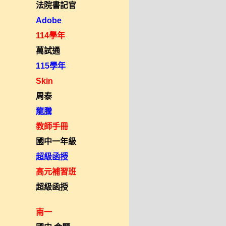
法院書記官
Adobe
114學年
萬試通
115學年
Skin
周泰
龍騰
教師手冊
國中一年級
超級函授
高元補習班
超級函授
南一