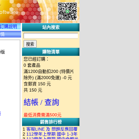
訂購説明
站內搜索
詳情
D版
購物清單
您已經訂購：
0
套產品
滿1200自動扣200 (特價片
除外) (滿2000免運)
-0 元
含郵資
150
元
共
150
元
結帳 / 查詢
版
最低消費需滿500元
銷售排行榜
1
客服LINE 及 問題反應回覆
2
112學年上學期 國中 1-3年
方式 下單後出現訂單編號就