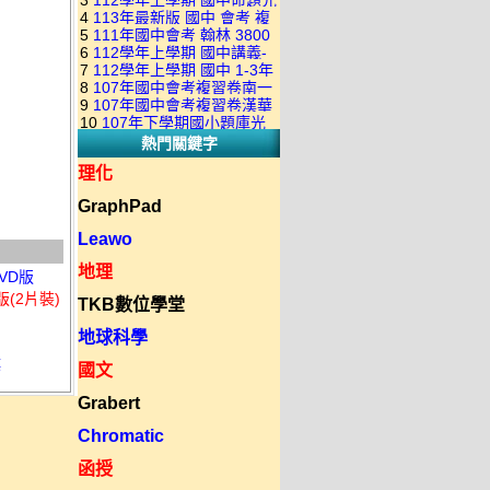
3
112學年上學期 國中命題光
級 校用卷 (含南一.康軒.翰林.
是訂購成功 不會有回覆信
4
113年最新版 國中 會考 複
碟 康軒版 1-3年級(含108課
全科目.全部卷.含解答)完整版
5
111年國中會考 翰林 3800
習卷講義 共18卷(含南一百分
綱)(全年級、全領域) 題庫光
(2DVD)
6
112學年上學期 國中講義-
應用題彙編 + 南一 3688 應用
百EZ+南一超會考+康軒麻辣
碟(不包含：藝文+綜合+健體)
7
112學年上學期 國中 1-3年
題型較難(康軒新挑戰麻辣講
題彙編+南一歷屆試題+康軒
+康軒會考勝經+康軒易點通
8
107年國中會考複習卷南一
級 習作解答+課本解答(含康
義+翰林超級翰將講義+南一學
3800+ 應用題彙編 1-3年級 卷
+康軒圖解E點通+漢華大聯盟
9
107年國中會考複習卷漢華
版 ( 點線面 )全科目.九科含解
軒.南一.翰林全版本.全科目)
習標竿講義) 1-3年級 合輯版
類光碟
10
107年下學期國小題庫光
+翰林大滿貫+翰林橘子+翰林
版 ( 達陣 ) 全科目.八科含解
答.合輯正式版
合輯版 DVD版
DVD版
熱門關鍵字
碟-南一版（1～6年級）全科
Lite輕+翰林主題探索+奇鼎
答.合輯正式版
目合輯版 (三片裝)
KO+奇鼎進會考+金安新思維
理化
+金安雙向溝通+金安會考
GraphPad
735+建弘細說.活用+漢華達
陣)全科目合輯版(3片裝)
Leawo
地理
VD版
版(2片裝)
TKB數位學堂
地球科學
碟
國文
Grabert
Chromatic
函授