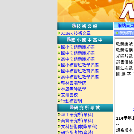
網站首
技術公報
您現在
Xcdex 技術文章
國小國中高中
軟體編號：
國小命題題庫光碟
軟體名稱：
國中命題題庫光碟
光碟片數
高中命題題庫光碟
銷售價格：
國小補習班教學光碟
關注次數
國中補習班教育光碟
關 鍵 字
高中補習班教學光碟
翰林雲端學院
林晟老師數學
艾爾雲校
行動補習網
研究所考試
理工研究所(單科)
114學年
商管研究所(單科)
--
文科藝術傳播(單科)
語系版本
研究所考試(套裝)