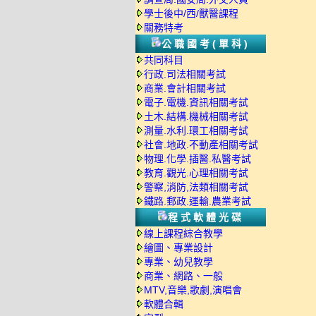
學士後中/西/獸醫課程
關務特考
公職國考(單科)
共同科目
行政.司法相關考試
商業.會計相關考試
電子.電機.資訊相關考試
土木.結構.機械相關考試
測量.水利.環工相關考試
社會.地政.不動產相關考試
物理.化學.插醫.私醫考試
教育.觀光.心理相關考試
警察,消防,法類相關考試
鐵路.郵政.運輸.農業考試
程式軟體光碟
線上課程綜合教學
繪圖、專業設計
專業、幼兒教學
商業、網路、一般
MTV,音樂,歌劇,演唱會
軟體合輯