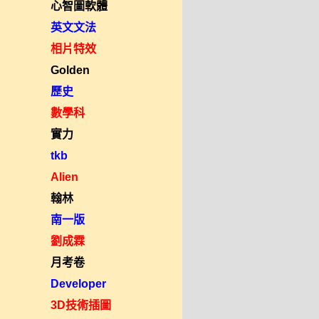
心智圖軟體
英文文法
相片特效
Golden
歷史
數學科
實力
tkb
Alien
翰林
南一版
劉成霖
月考卷
Developer
3D技術插圖