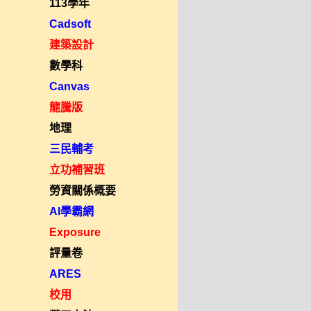
113學年
Cadsoft
建築設計
數學科
Canvas
龍騰版
地理
三民輔考
立功補習班
勞資關係概要
AI學霸網
Exposure
評量卷
ARES
校用