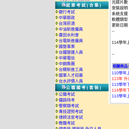
光碟片數
就業考試(合集)
安裝說明
銀行考試
系統支援：
中華郵政
軟體類型
台灣菸酒
更新日期：2
中油新進僱員
--
農田水利會
台電新進僱員
114學年
國營事業
台鐵營運人員
--
中華電信
中鋼集團
相關商品:
台糖新進工員
110學年
國軍人才招募
113年 
台水評價人員
113學年
公職國考(套裝)
114學年
公職考試
113學年
鐵路特考
警察類考試
專技證照考試
律師法官考試
教職考試
調查局.國安局.外交人員