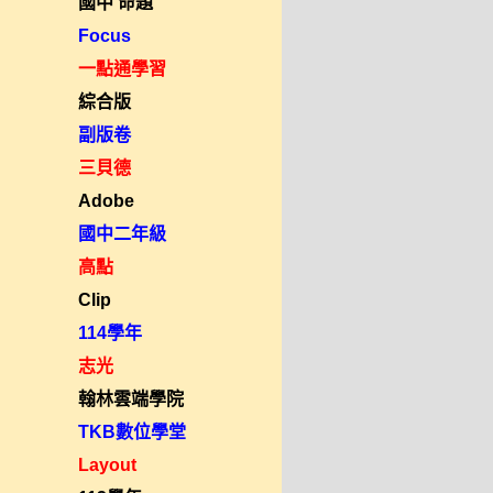
國中 命題
Focus
一點通學習
綜合版
副版卷
三貝德
Adobe
國中二年級
高點
Clip
114學年
志光
翰林雲端學院
TKB數位學堂
Layout