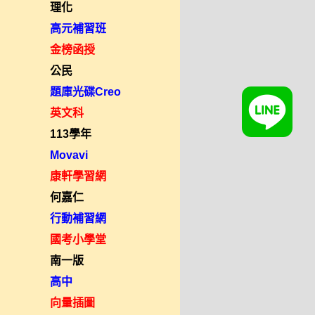
理化
高元補習班
金榜函授
公民
題庫光碟Creo
英文科
113學年
Movavi
康軒學習網
何嘉仁
行動補習網
國考小學堂
南一版
高中
向量插圖