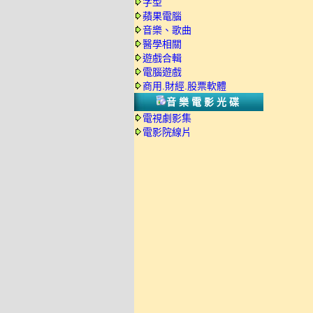
字型
蘋果電腦
音樂、歌曲
醫學相關
遊戲合輯
電腦遊戲
商用.財經.股票軟體
音樂電影光碟
電視劇影集
電影院線片