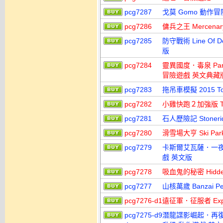
pcg7287
戈莫 Gomo 動作
pcg7286
傭兵之王 Mercena
pcg7285
防守戰術 Line Of De
版
pcg7284
靈異國度．毒泉 Paranorm
冒險遊戲 英文典藏
pcg7283
拖吊車模擬 2015 To
pcg7282
小雞快跑２加強版 Toki
pcg7281
石人歷險記 Stoner
pcg7280
滑雪場大亨 Ski Pa
pcg7279
卡斯爾艾瓦薩．一夜之間 Q
戲 英文版
pcg7278
吸血鬼的秘密 Hidden
pcg7277
山核萬歲 Banzai P
pcg7276-d1
遠征軍．征服者 Expe
pcg7275-d9
潛龍諜影崛起．再復仇 Met