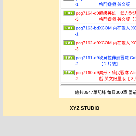
-1
格鬥遊戲 英文版
pcg7164-d9
超級英雄．武力對決 終極版 I
-3
格鬥遊戲 英文版【
pcg7163-bd
XCOM 內在敵人 XC
-1
pcg7162-d9
XCOM 內在敵人 X
-3
pcg7161-d9
坎貝拉非洲冒險 Cabel
-2
【２片裝】
pcg7160-d9
異形．殖民戰隊 Aliens
-2
戲 英文限量版【２
總共3547筆記錄 每頁300筆 當前
XYZ STUDIO