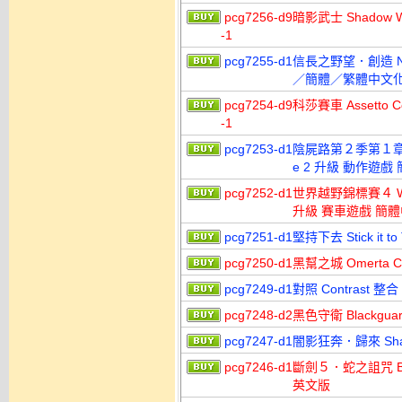
pcg7256-d9
暗影武士 Shadow 
-1
pcg7255-d1
信長之野望．創造 Nob
／簡體／繁體中文
pcg7254-d9
科莎賽車 Assetto
-1
pcg7253-d1
陰屍路第２季第１章 The 
e 2 升級 動作遊
pcg7252-d1
世界越野錦標賽４ WRC 4 
升級 賽車遊戲 簡
pcg7251-d1
堅持下去 Stick it
pcg7250-d1
黑幫之城 Omerta C
pcg7249-d1
對照 Contrast 
pcg7248-d2
黑色守衛 Blackg
pcg7247-d1
闇影狂奔．歸來 Shad
pcg7246-d1
斷劍５．蛇之詛咒 Brok
英文版