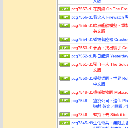
文版
pcg7557-d1
在前線 On The Fr
pcg7556-d1
看火人 Firewatc
pcg7555-d1
歐洲艦船模擬‧重製版 Eu
英文版
pcg7554-d1
墜毀著陸器 Crashed
pcg7553-d1
矛盾‧找出騙子 Contr
pcg7552-d1
昨日起源 Yesterda
pcg7551-d1
獨自一人 The Sol
文版
pcg7550-d1
模擬樂園‧世界 Roll
中文版
pcg7549-d1
機械動物園 Meka
pcg7548
瘟疫公司‧進化 Plagu
遊戲 英文／簡體／
pcg7346
堅持下去 Stick it 
pcg7345-d9
生化奇兵．無限之城 BioSh