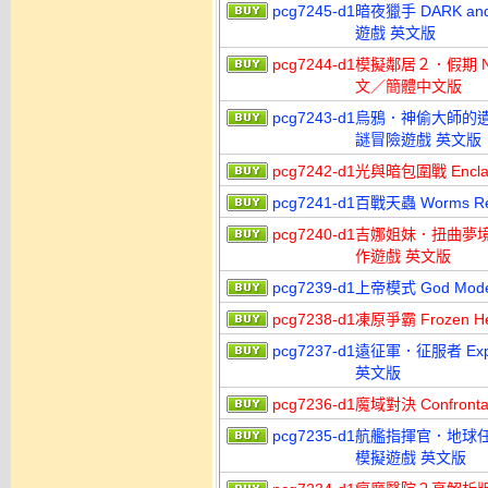
pcg7245-d1
暗夜獵手 DARK and C
遊戲 英文版
pcg7244-d1
模擬鄰居２．假期 Neigh
文／簡體中文版
pcg7243-d1
烏鴉．神偷大師的遺產第２章 
謎冒險遊戲 英文版
pcg7242-d1
光與暗包圍戰 Enc
pcg7241-d1
百戰天蟲 Worms Re
pcg7240-d1
吉娜姐妹．扭曲夢境 Gian
作遊戲 英文版
pcg7239-d1
上帝模式 God M
pcg7238-d1
凍原爭霸 Frozen H
pcg7237-d1
遠征軍．征服者 Exped
英文版
pcg7236-d1
魔域對決 Confro
pcg7235-d1
航艦指揮官．地球任務 Car
模擬遊戲 英文版