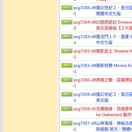
pcg7265-d9
魔幻世紀２．昔日惡魔 Sp
-1
簡體中文化版
pcg7264-d9
幻想西遊記 Enslaved 
-2
英文高級版【２片
pcg7263-d9
魔法門１０．遺產 Mig
-1
中文化版
pcg7262-d9
暗影武士 Shadow W
-1
pcg7261-d9
靚影特務 Mirror
-1
pcg7260-d9
黑暗之眼．惡魔標誌 Th
-1
pcg7259-d9
魔幻世紀２．昔日惡魔 Sp
-1
英文版
pcg7258-d1
吉娜姐妹．扭曲夢境 貓頭鷹領
he Owlverlord
pcg7257-d9
山神海域．神秘古道 Unear
-1
險遊戲 英文／簡體