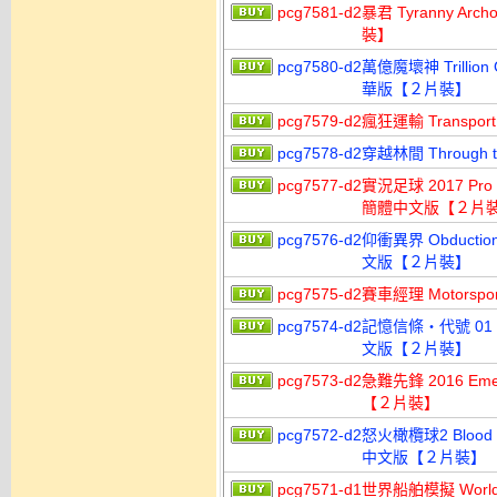
pcg7581-d2
暴君 Tyranny A
裝】
pcg7580-d2
萬億魔壞神 Trillion
華版【２片裝】
pcg7579-d2
瘋狂運輸 Transpo
pcg7578-d2
穿越林間 Throug
pcg7577-d2
實況足球 2017 Pro 
簡體中文版【２片
pcg7576-d2
仰衝異界 Obduct
文版【２片裝】
pcg7575-d2
賽車經理 Motors
pcg7574-d2
記憶信條‧代號 01 
文版【２片裝】
pcg7573-d2
急難先鋒 2016 Eme
【２片裝】
pcg7572-d2
怒火橄欖球2 Blood
中文版【２片裝】
pcg7571-d1
世界船舶模擬 World 