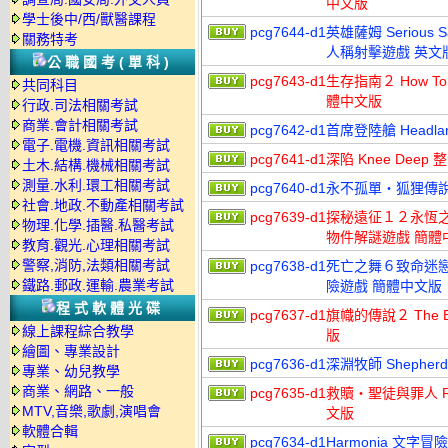
中文版
學士後中/西/獸醫課程
pcg7644-d1
英雄薩姆 Serious Sa
關務特考
人稱射擊遊戲 英文
公職國考(單科)
pcg7643-d1
生存指南２ How To 
共同科目
體中文版
行政.司法相關考試
商業.會計相關考試
pcg7642-d1
首席登陸艙 Headla
電子.電機.資訊相關考試
pcg7641-d1
深陷 Knee Deep
土木.結構.機械相關考試
測量.水利.環工相關考試
pcg7640-d1
永不孤單‧狐狸傳說 N
社會.地政.不動產相關考試
pcg7639-d1
探秘遠征１２永恆之王 Hid
物理.化學.插醫.私醫考試
物件解謎遊戲 簡體
教育.觀光.心理相關考試
警察,消防,法類相關考試
pcg7638-d1
死亡之舞６致命迷戀 Dan
鐵路.郵政.運輸.農業考試
險遊戲 簡體中文版
程式軟體光碟
pcg7637-d1
旗幟的傳說２ The Ba
線上課程綜合教學
版
繪圖、專業設計
pcg7636-d1
深淵牧師 Shepherd
專業、幼兒教學
商業、網路、一般
pcg7635-d1
救贖‧聖徒與罪人 Rede
MTV,音樂,歌劇,演唱會
文版
軟體合輯
pcg7634-d1
Harmonia 文字