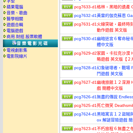
字型
蘋果電腦
pcg7633-d1
格林‧黑暗的遺產 Gri
音樂、歌曲
pcg7632-d1
黃雷的伽克蘇恩 Gahkt
醫學相關
pcg7631-d1
火線突破‧最終時刻 Brea
遊戲合輯
動作遊戲 英文版
電腦遊戲
商用.財經.股票軟體
pcg7630-d1
幽暗迷宮６奪命秘辛 Sab
音樂電影光碟
體中文版
電視劇影集
pcg7629-d2
家園‧卡拉克沙漠 Homew
電影院線片
略遊戲 英文版【２
pcg7628-d1
幻象破壞者‧戰場 Phant
鬥遊戲 英文版
pcg7627-d1
幽魂旅館１２深淵 Haun
戲 簡體中文版
pcg7626-d1
無盡的傳說 Endless
pcg7625-d1
死亡微笑 Deathsm
pcg7624-d1
黑暗寓言１２盜賊與打火匣 D
ox 解謎冒險遊戲 
pcg7623-d1
不朽旅程６無盡之冬 Amar