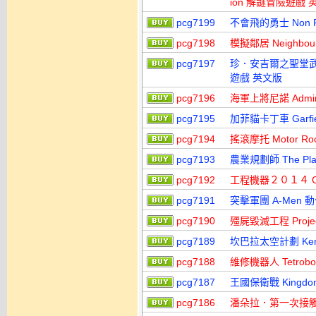
ion 解謎冒險遊戲 
pcg7199
不會飛的勇士 Non Fl
pcg7198
模擬鄰居 Neighbo
pcg7197
珍．安吉爾之聖堂武士之謎
遊戲 英文版
pcg7196
海軍上將尼諾 Admir
pcg7195
加菲貓卡丁車 Garfi
pcg7194
搖滾摩托 Motor Ro
pcg7193
農業規劃師 The Pl
pcg7192
工程機器２０１４ Cons
pcg7191
突擊軍團 A-Men 
pcg7190
殭屍毀滅工程 Proje
pcg7189
坎巴拉太空計劃 Kerb
pcg7188
維修機器人 Tetrob
pcg7187
王國保衛戰 Kingd
pcg7186
潘朵拉．第一次接觸 Pa