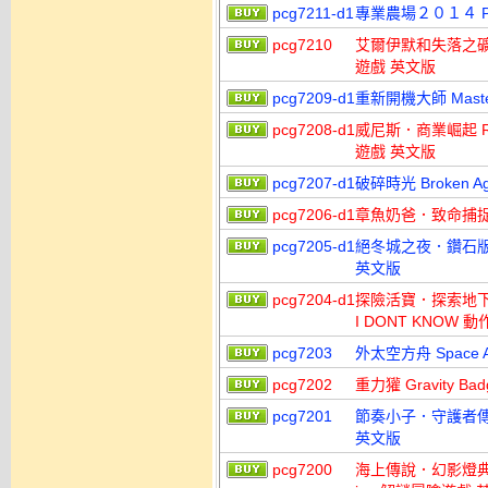
pcg7211-d1
專業農場２０１４ Pro
pcg7210
艾爾伊默和失落之礦 Al E
遊戲 英文版
pcg7209-d1
重新開機大師 Maste
pcg7208-d1
威尼斯．商業崛起 Rise 
遊戲 英文版
pcg7207-d1
破碎時光 Broken A
pcg7206-d1
章魚奶爸．致命捕捉 Oc
pcg7205-d1
絕冬城之夜．鑽石版 Nev
英文版
pcg7204-d1
探險活寶．探索地下城 Adv
I DONT KNOW 
pcg7203
外太空方舟 Space 
pcg7202
重力獾 Gravity 
pcg7201
節奏小子．守護者傳說 Be
英文版
pcg7200
海上傳說．幻影燈典藏版 Sea