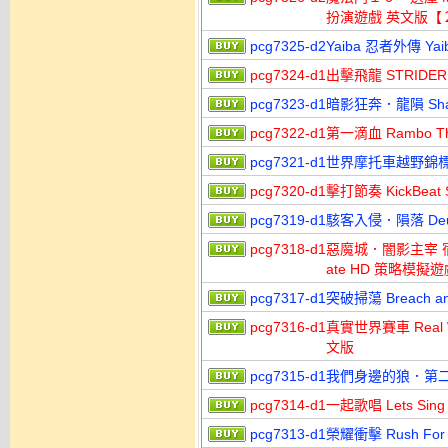
扮演遊戲 英文版【
pcg7325-d2
Yaiba 忍者外傳 Ya
pcg7324-d1
出擊飛龍 STRIDE
pcg7323-d1
暗影狂奔．龍隕 Shad
pcg7322-d1
第一滴血 Rambo T
pcg7321-d1
世界摩托車越野錦標賽
pcg7320-d1
擊打節奏 KickBeat
pcg7319-d1
駭客入侵．隕落 Deus
pcg7318-d1
惡魔城．闇影主宰 宿命之魔鏡
ate HD 策略模擬
pcg7317-d1
突破掃蕩 Breach 
pcg7316-d1
真實世界賽車 Real Wo
文版
pcg7315-d1
我們身邊的狼．第二章 T
pcg7314-d1
一起歌唱 Lets Si
pcg7313-d1
榮耀衝擊 Rush Fo