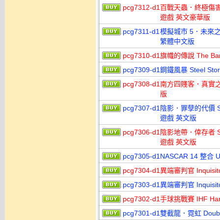
pcg7312-d1
百戰天蟲．終極傷害 Wor
遊戲 英文豪華版
pcg7311-d1
模擬城市 5．未來之都 S
繁體中文版
pcg7310-d1
旗幟的傳說 The Ba
pcg7309-d1
鋼鐵風暴 Steel St
pcg7308-d1
南方四賤客．真實之杖 So
版
pcg7307-d1
陰影．罪孽的代價 Shado
遊戲 英文版
pcg7306-d1
陰影地帶．倖存者 Shad
遊戲 英文版
pcg7305-d1
NASCAR 14 整合 
pcg7304-d1
異端審判官 Inquisit
pcg7303-d1
異端審判官 Inquisi
pcg7302-d1
手球挑戰賽 IHF Han
pcg7301-d1
雙截龍．霓虹 Doub