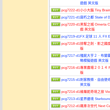
遊戲 英文版
pcg7222-d1
小小大腦 Tiny Br
pcg7221-d1
腐朽之都 State of
pcg7220-d1
黑幫之城 Omerta Cit
戲 英文版
pcg7219-d1
FX 足球 11 人 F
pcg7218-d1
掠奪之劍．影之國度 Ra
版
pcg7217-d1
殭屍大亨２．布蘭霍伏的復仇
略模擬遊戲 英文版
pcg7216-d1
專業農場２０１４ Pro
版
pcg7215-d1
刺客教條．自由使命 高解析
英文版
pcg7214-d1
維羅妮奇境之旅 Vio
pcg7213-d1
星界邊境 Starbou
pcg7212-d1
飆車次世代 Next C