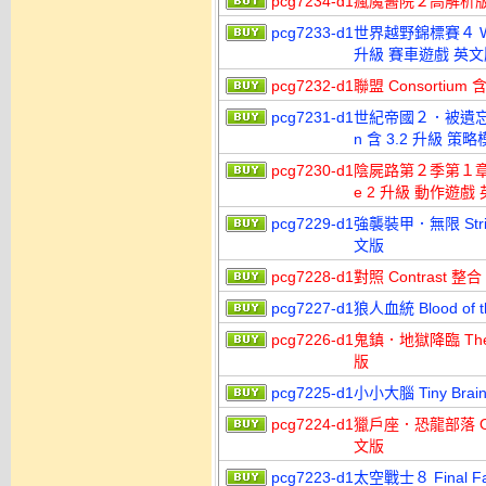
pcg7234-d1
瘋魔醫院２高解析版 D
pcg7233-d1
世界越野錦標賽４ WRC 4 
升級 賽車遊戲 英文
pcg7232-d1
聯盟 Consortiu
pcg7231-d1
世紀帝國２．被遺忘的王朝高
n 含 3.2 升級 
pcg7230-d1
陰屍路第２季第１章 The 
e 2 升級 動作遊戲
pcg7229-d1
強襲裝甲．無限 Strike
文版
pcg7228-d1
對照 Contrast 
pcg7227-d1
狼人血統 Blood of 
pcg7226-d1
鬼鎮．地獄降臨 The 
版
pcg7225-d1
小小大腦 Tiny Br
pcg7224-d1
獵戶座．恐龍部落 Ori
文版
pcg7223-d1
太空戰士８ Final Fan