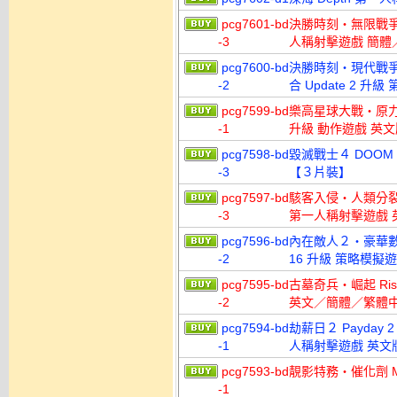
pcg7601-bd
決勝時刻‧無限戰爭 Call 
-3
人稱射擊遊戲 簡體
pcg7600-bd
決勝時刻‧現代戰爭重製版 C
-2
合 Update 2
pcg7599-bd
樂高星球大戰‧原力覺醒 Le
-1
升級 動作遊戲 英文
pcg7598-bd
毀滅戰士４ DOOM 
-3
【３片裝】
pcg7597-bd
駭客入侵‧人類分裂 Deu
-3
第一人稱射擊遊戲 
pcg7596-bd
內在敵人２‧豪華數位版 XC
-2
16 升級 策略模
pcg7595-bd
古墓奇兵‧崛起 Rise o
-2
英文／簡體／繁體
pcg7594-bd
劫薪日２ Payday 2 C
-1
人稱射擊遊戲 英文
pcg7593-bd
靚影特務‧催化劑 Mir
-1