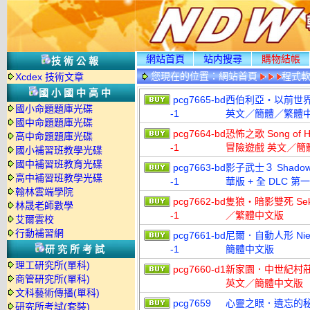
網站首頁
站内搜尋
購物結帳
技術公報
您現在的位置：
網站首頁
程式
Xcdex 技術文章
國小國中高中
pcg7665-bd
西伯利亞‧以前世界 Syb
國小命題題庫光碟
-1
英文／簡體／繁體
國中命題題庫光碟
pcg7664-bd
恐怖之歌 Song of 
高中命題題庫光碟
-1
冒險遊戲 英文／簡
國小補習班教學光碟
國中補習班教育光碟
pcg7663-bd
影子武士３ Shadow W
高中補習班教學光碟
-1
華版 + 全 DLC
翰林雲端學院
pcg7662-bd
隻狼‧暗影雙死 Sekir
林晟老師數學
-1
／繁體中文版
艾爾雲校
行動補習網
pcg7661-bd
尼爾．自動人形 NieR
研究所考試
-1
簡體中文版
理工研究所(單科)
pcg7660-d1
新家園．中世紀村莊 New
商管研究所(單科)
英文／簡體中文版
文科藝術傳播(單科)
pcg7659
心靈之眼．遺忘的秘密 Mi
研究所考試(套裝)