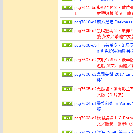
pcg7611-bd
殺戮空間２‧數位豪華版 Kil
-1
射擊遊戲 英文／簡
pcg7610-d1
前方黑暗 Darknes
pcg7609-d4
黑暗靈魂２‧原罪哲人 Dark
戲 英文／繁體中文
pcg7608-d3
上古卷軸５‧無界天際 特別版 
n 角色扮演遊戲 
pcg7607-d2
文明帝國６‧豪華版 Sid M
遊戲 英文／簡體／
pcg7606-d2
急難先鋒 2017 E
裝】
pcg7605-d2
惡魔城‧測闇影主宰 2 C
文版【２片裝】
pcg7604-d1
聲控幻術 In Verbi
版
pcg7603-d1
模擬農場１７ Farmin
文／簡體／繁體中
pcg7602-d1
深海 Depth 第