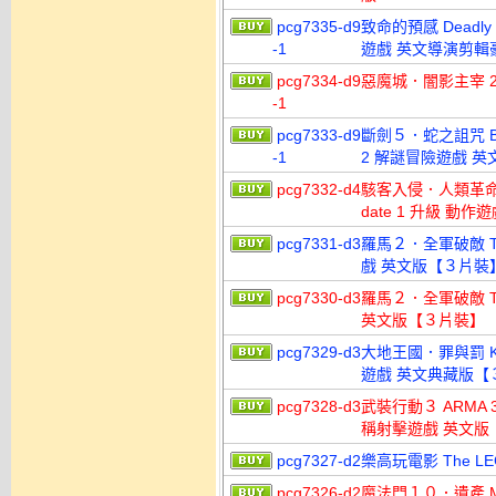
pcg7335-d9
致命的預感 Deadly Pre
-1
遊戲 英文導演剪輯
pcg7334-d9
惡魔城．闇影主宰 2 Ca
-1
pcg7333-d9
斷劍５．蛇之詛咒 Broken
-1
2 解謎冒險遊戲 英
pcg7332-d4
駭客入侵．人類革命 Deus
date 1 升級 
pcg7331-d3
羅馬２．全軍破敵 Total
戲 英文版【３片裝
pcg7330-d3
羅馬２．全軍破敵 Tota
英文版【３片裝】
pcg7329-d3
大地王國．罪與罰 Kingd
遊戲 英文典藏版【
pcg7328-d3
武裝行動３ ARMA 3 C
稱射擊遊戲 英文版
pcg7327-d2
樂高玩電影 The LE
pcg7326-d2
魔法門１０．遺產 Might