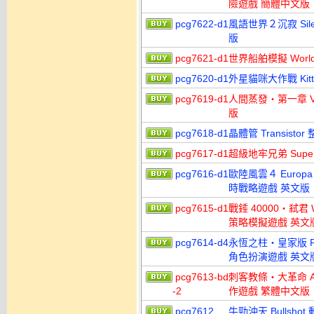
險遊戲 簡體中文版
pcg7622-d1
風語世界２沉寂 Silen
版
pcg7621-d1
世界船舶模擬 World
pcg7620-d1
外星貓咪大作戰 Kitty
pcg7619-d1
人間蒸發‧第一章 Vap
版
pcg7618-d1
晶體管 Transisto
pcg7617-d1
超級地牢兄弟 Super
pcg7616-d1
歐陸風雲４ Europa Uni
時戰略遊戲 英文版
pcg7615-d1
戰錘 40000‧弒君 Wa
策略模擬遊戲 英文
pcg7614-d4
永恆之柱‧皇家版 Pillar
角色扮演遊戲 英文
pcg7613-bd
刺客教條‧大革命 Assass
-2
作遊戲 繁體中文版
pcg7612
牛勁沖天 Bullsh