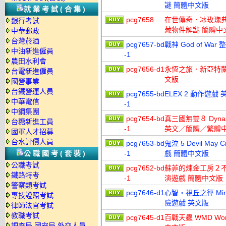
謎 簡體中文版
就業考試(合集)
pcg7658
在世傳奇．冰玫瑰典藏版 Liv
銀行考試
藏物件解謎 簡體中
中華郵政
台灣菸酒
pcg7657-bd
戰神 God of Wa
中油新進僱員
-1
農田水利會
pcg7656-d1
永恆之旅．新亞特蘭蒂斯 E
台電新進僱員
文版
國營事業
台鐵營運人員
pcg7655-bd
ELEX 2 動作遊
中華電信
-1
中鋼集團
pcg7654-bd
真三國無雙８ Dynasty
台糖新進工員
-1
英文／簡體／繁體
國軍人才招募
台水評價人員
pcg7653-bd
鬼泣 5 Devil May
公職國考(套裝)
-1
戲 簡體中文版
公職考試
pcg7652-bd
蘇菲的煉金工房２不
鐵路特考
-1
演遊戲 簡體中文版
警察類考試
pcg7646-d1
心智‧視丘之徑 Mind 
專技證照考試
險遊戲 英文版
律師法官考試
教職考試
pcg7645-d1
百戰天蟲 WMD Wor
調查局.國安局.外交人員