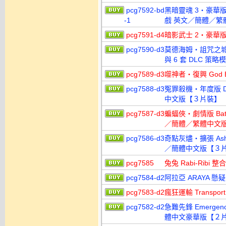
pcg7592-bd
黑暗靈魂 3‧豪華版 Dar
-1
戲 英文／簡體／繁
pcg7591-d4
暗影武士 2‧豪華版 
pcg7590-d3
莫德海姆‧詛咒之城 Mord
與 6 套 DLC 
pcg7589-d3
噬神者‧復興 God E
pcg7588-d3
冤罪殺機‧年度版 Dish
中文版【３片裝】
pcg7587-d3
蝙蝠俠‧劇情版 Batman
／簡體／繁體中文
pcg7586-d3
奇點灰燼‧擴張 Ashes 
／簡體中文版【３
pcg7585
兔兔 Rabi-Ribi
pcg7584-d2
阿拉亞 ARAYA 
pcg7583-d2
瘋狂運輸 Transp
pcg7582-d2
急難先鋒 Emergenc
體中文豪華版【２