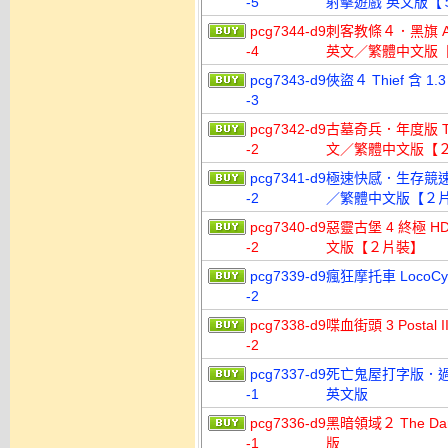
-5
射擊遊戲 英文版【
pcg7344-d9
刺客教條４．黑旗 Assas
-4
英文／繁體中文版
pcg7343-d9
俠盜４ Thief 含
-3
pcg7342-d9
古墓奇兵．年度版 Tomb 
-2
文／繁體中文版【
pcg7341-d9
極速快感．生存競速 Nee
-2
／繁體中文版【２
pcg7340-d9
惡靈古堡 4 終極 HD 版 
-2
文版【２片裝】
pcg7339-d9
瘋狂摩托車 LocoC
-2
pcg7338-d9
喋血街頭 3 Posta
-2
pcg7337-d9
死亡鬼屋打字版．過度殺戮 
-1
英文版
pcg7336-d9
黑暗領域２ The Dar
-1
版