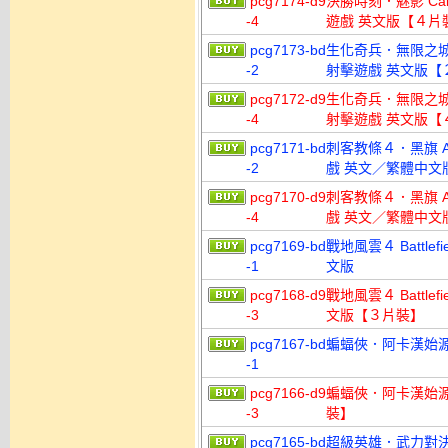
pcg7174-d9
決勝時刻．魅影 Call 
-4
遊戲 英文版【４片
pcg7173-bd
生化奇兵．無限之城 BioS
-2
射擊遊戲 英文版【
pcg7172-d9
生化奇兵．無限之城 BioS
-4
射擊遊戲 英文版【
pcg7171-bd
刺客教條４．黑旗 Assas
-2
戲 英文／繁體中文
pcg7170-d9
刺客教條４．黑旗 Assas
-4
戲 英文／繁體中文
pcg7169-bd
戰地風雲４ Battle
-1
文版
pcg7168-d9
戰地風雲４ Battle
-3
文版【３片裝】
pcg7167-bd
蝙蝠俠．阿卡漢始源 Ba
-1
pcg7166-d9
蝙蝠俠．阿卡漢始源 Ba
-3
裝】
pcg7165-bd
超級英雄．武力對決 終極版 I