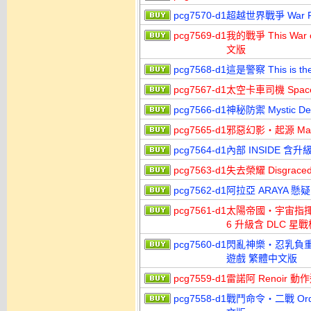
pcg7570-d1
超越世界戰爭 War F
pcg7569-d1
我的戰爭 This War 
文版
pcg7568-d1
這是警察 This is 
pcg7567-d1
太空卡車司機 Spac
pcg7566-d1
神秘防禦 Mystic 
pcg7565-d1
邪惡幻影‧起源 Malav
pcg7564-d1
內部 INSIDE 含
pcg7563-d1
失去榮耀 Disgra
pcg7562-d1
阿拉亞 ARAYA 
pcg7561-d1
太陽帝國‧宇宙指揮官‧起義 
6 升級含 DLC 
pcg7560-d1
閃亂神樂‧忍乳負重 Senr
遊戲 繁體中文版
pcg7559-d1
雷諾阿 Renoir 
pcg7558-d1
戰鬥命令‧二戰 Order o