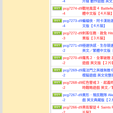
-4
升級 動作遊戲 英
pcg7274-d9
戰地風雲４ Battle
-4
體中文版【４片裝
pcg7273-d9
蝙蝠俠．阿卡漢始源 啟發 B
-4
文版【４片裝】
pcg7272-d9
刺客任務．赦免 Hitman
-3
業版【３片裝】
pcg7271-d9
極速快感．生存競速 Nee
-2
英文／繁體中文版
pcg7270-d9
羅馬２．全軍破敵 高盧戰記
-2
遊戲 英文版【２片
pcg7269-d9
魔法門之英雄無敵６ Might
-2
模擬遊戲 英文完整
pcg7268-d9
紅色警戒３．起義時刻 Com
-2
時戰略遊戲 英文／
pcg7267-d9
異形．殖民戰隊 Aliens
-2
戲 英文典藏版【２
pcg7266-d9
黑街聖徒４ Saints 
-2
片裝】