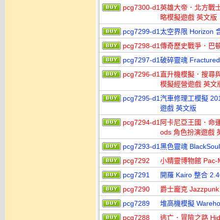
pcg7300-d1
英雄大帝．北方戰士 Kings 
略模擬遊戲 英文版
pcg7299-d1
太空界限 Horizon
pcg7298-d1
傳奇歷史戰爭．巴頓 Hi
pcg7297-d1
破碎靈魂 Fracture
pcg7296-d1
直升機模擬．搜尋與救援 He
模擬經營遊戲 英文
pcg7295-d1
汽車修理工模擬 2014 C
遊戲 英文版
pcg7294-d1
阿卡尼亞王國．命運之刃 Rea
ods 角色扮演遊戲
pcg7293-d1
黑色靈魂 BlackSou
pcg7292
小精靈博物館 Pac-
pcg7291
開羅 Kairo 整合 
pcg7290
爵士龐克 Jazzpu
pcg7289
堆高機模擬 Warehous
pcg7288
逃亡．冒險之路 Hid