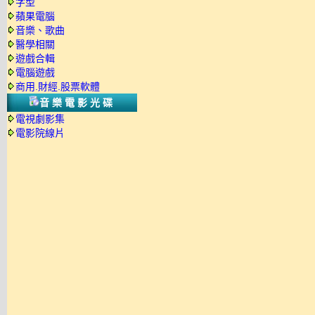
字型
蘋果電腦
音樂、歌曲
醫學相關
遊戲合輯
電腦遊戲
商用.財經.股票軟體
音樂電影光碟
電視劇影集
電影院線片