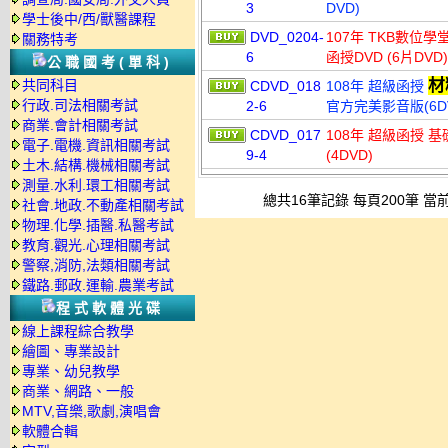
3
DVD)
學士後中/西/獸醫課程
DVD_0204-
107年 TKB數位學
關務特考
6
函授DVD (6片DV
公職國考(單科)
材
共同科目
CDVD_018
108年 超級函授
行政.司法相關考試
2-6
官方完美影音版(6D
商業.會計相關考試
CDVD_017
108年 超級函授 基
電子.電機.資訊相關考試
9-4
(4DVD)
土木.結構.機械相關考試
測量.水利.環工相關考試
總共16筆記錄 每頁200筆 當前
社會.地政.不動產相關考試
物理.化學.插醫.私醫考試
教育.觀光.心理相關考試
警察,消防,法類相關考試
鐵路.郵政.運輸.農業考試
程式軟體光碟
線上課程綜合教學
繪圖、專業設計
專業、幼兒教學
商業、網路、一般
MTV,音樂,歌劇,演唱會
軟體合輯