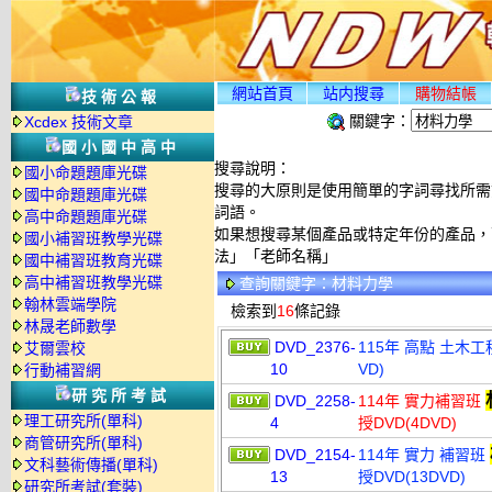
網站首頁
站内搜尋
購物結帳
技術公報
關鍵字：
Xcdex 技術文章
國小國中高中
搜尋說明：
國小命題題庫光碟
搜尋的大原則是使用簡單的字詞尋找所需資
國中命題題庫光碟
詞語。
高中命題題庫光碟
如果想搜尋某個產品或特定年份的產品，可
國小補習班教學光碟
法」「老師名稱」
國中補習班教育光碟
高中補習班教學光碟
查詢關鍵字：材料力學
翰林雲端學院
檢索到
16
條記錄
林晟老師數學
DVD_2376-
115年 高點 土木
艾爾雲校
10
VD)
行動補習網
研究所考試
DVD_2258-
114年 實力補習班
理工研究所(單科)
4
授DVD(4DVD)
商管研究所(單科)
DVD_2154-
114年 實力 補習班
文科藝術傳播(單科)
13
授DVD(13DVD)
研究所考試(套裝)