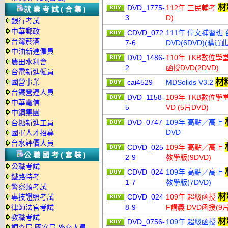
材
DVD_1775-
112年 三民輔考
就業考試(合集)
3
D)
銀行考試
中華郵政
CDVD_072
111年 偉文補習班
台灣菸酒
7-6
DVD(6DVD)(購
中油新進僱員
DVD_1486-
110年 TKB數位學
農田水利會
2
函授DVD(2DVD)
台電新進僱員
材
國營事業
cai4529
MDSolids V3.2
台鐵營運人員
DVD_1158-
109年 TKB數位學
中華電信
5
VD (5片DVD)
中鋼集團
DVD_0747
109年 高點／高上
台糖新進工員
DVD
國軍人才招募
台水評價人員
CDVD_025
109年 高點／高上
公職國考(套裝)
2-9
教學版(9DVD)
公職考試
CDVD_024
109年 高點／高上
鐵路特考
1-7
教學版(7DVD)
警察類考試
材
專技證照考試
CDVD_024
109年 超級函授
律師法官考試
8-9
F講義 DVD函授(9片
教職考試
材
DVD_0756-
109年 超級函授
調查局.國安局.外交人員