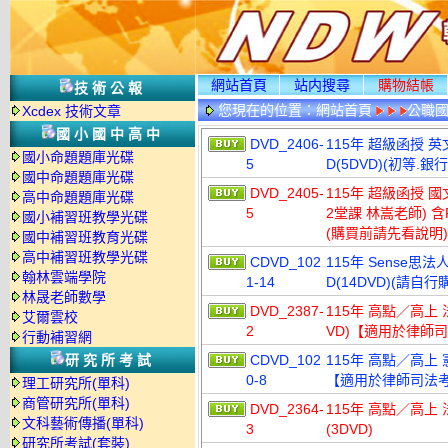
網站首頁
站内搜尋
購物結帳
技術公報
您現在的位置：
網站首頁
公職國
Xcdex 技術文章
國小國中高中
DVD_2406-
115年 超級函授 英
國小命題題庫光碟
5
D(5DVD)(初等.銀
國中命題題庫光碟
DVD_2405-
115年 超級函授 國
高中命題題庫光碟
5
2堂課 林嵩老師) 含
國小補習班教學光碟
(購買前請先看說明)
國中補習班教育光碟
高中補習班教學光碟
CDVD_102
115年 Sense思
翰林雲端學院
1-14
D(14DVD)(請自
林晟老師數學
DVD_2387-
115年 高點／高上 
艾爾雲校
2
VD)【適用於律師
行動補習網
研究所考試
CDVD_102
115年 高點／高上 
0-8
【適用於律師司法
理工研究所(單科)
商管研究所(單科)
DVD_2364-
115年 高點／高上 
文科藝術傳播(單科)
3
(3DVD)
研究所考試(套裝)