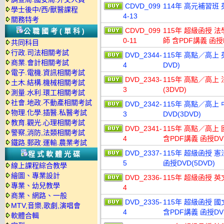
CDVD_099
114年 高元補習班 
學士後中/西/獸醫課程
4-13
關務特考
CDVD_099
115年 超級函授 法
公職國考(單科)
0-11
師 含PDF講義 函授
共同科目
行政.司法相關考試
DVD_2344-
115年 高點／高上 
商業.會計相關考試
4
DVD)
電子.電機.資訊相關考試
DVD_2343-
115年 高點／高上 
土木.結構.機械相關考試
3
(3DVD)
測量.水利.環工相關考試
社會.地政.不動產相關考試
DVD_2342-
115年 高點／高上
物理.化學.插醫.私醫考試
3
DVD(3DVD)
教育.觀光.心理相關考試
DVD_2341-
115年 高點／高上 
警察,消防,法類相關考試
4
含PDF講義 函授DVD
鐵路.郵政.運輸.農業考試
DVD_2337-
115年 超級函授 憲
程式軟體光碟
5
函授DVD(5DVD)
線上課程綜合教學
繪圖、專業設計
DVD_2336-
115年 超級函授 英
專業、幼兒教學
4
商業、網路、一般
DVD_2335-
115年 超級函授 國
MTV,音樂,歌劇,演唱會
4
含PDF講義 函授DVD
軟體合輯