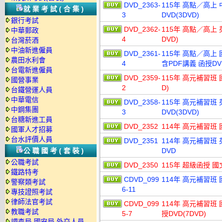
DVD_2363-
115年 高點／高上
就業考試(合集)
3
DVD(3DVD)
銀行考試
DVD_2362-
115年 高點／高上 
中華郵政
4
DVD)
台灣菸酒
中油新進僱員
DVD_2361-
115年 高點／高上 
農田水利會
4
含PDF講義 函授DVD
台電新進僱員
DVD_2359-
115年 高元補習班 
國營事業
2
D)
台鐵營運人員
中華電信
DVD_2358-
115年 高元補習班
中鋼集團
3
DVD(3DVD)
台糖新進工員
DVD_2352
114年 高元補習班 
國軍人才招募
台水評價人員
DVD_2351
114年 高元補習班
公職國考(套裝)
DVD
公職考試
DVD_2350
115年 超級函授 國
鐵路特考
CDVD_099
114年 高元補習班 
警察類考試
6-11
專技證照考試
律師法官考試
CDVD_099
114年 高元補習班 
教職考試
5-7
授DVD(7DVD)
調查局.國安局.外交人員