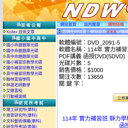
網站首頁
站内搜尋
購物結帳
技術公報
您現在的位置：
網站首頁
公職國
Xcdex 技術文章
光碟詳情
國小國中高中
軟體編號：DVD_2091-5
國小命題題庫光碟
軟體名稱：114年 實力補習
國中命題題庫光碟
PDF講義 函授DVD(5DVD)
高中命題題庫光碟
國小補習班教學光碟
光碟片數：5
國中補習班教育光碟
銷售價格：$1000
高中補習班教學光碟
關注次數：
13659
翰林雲端學院
關 鍵 字：
林晟老師數學
艾爾雲校
行動補習網
研究所考試
理工研究所(單科)
商管研究所(單科)
114年 實力補習班 靜力學
文科藝術傳播(單科)
函授
研究所考試(套裝)