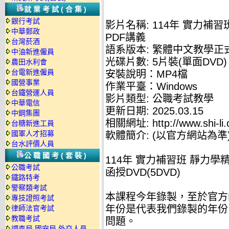
就業考試(合集)
銀行考試
影片名稱: 114年 實力補習
中華郵政
PDF講義
台灣菸酒
語系版本: 繁體中文教學正
中油新進僱員
光碟片數: 5片裝(單面DVD)
農田水利會
台電新進僱員
安裝說明：MP4檔
國營事業
作業平臺：Windows
台鐵營運人員
影片類型: 公職考試教學
中華電信
更新日期: 2025.03.15
中鋼集團
相關網址: http://www.shi-li.
台糖新進工員
國軍人才招募
軟體簡介: (以官方網站為準
台水評價人員
公職國考(套裝)
114年 實力補習班 靜力學精
公職考試
函授DVD(5DVD)
鐵路特考
警察類考試
本課程今年錄製，至於官方
專技證照考試
年份是代表我們錄製的年份
律師法官考試
教職考試
問題。
調查局.國安局.外交人員