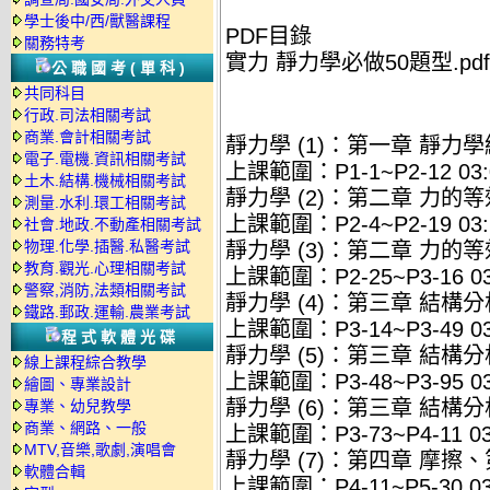
學士後中/西/獸醫課程
PDF目錄
關務特考
實力 靜力學必做50題型.pdf
公職國考(單科)
共同科目
行政.司法相關考試
商業.會計相關考試
靜力學 (1)：第一章 靜
電子.電機.資訊相關考試
上課範圍：P1-1~P2-12 03:
土木.結構.機械相關考試
靜力學 (2)：第二章 力的
測量.水利.環工相關考試
上課範圍：P2-4~P2-19 03:
社會.地政.不動產相關考試
物理.化學.插醫.私醫考試
靜力學 (3)：第二章 力的
教育.觀光.心理相關考試
上課範圍：P2-25~P3-16 03:
警察,消防,法類相關考試
靜力學 (4)：第三章 結構分
鐵路.郵政.運輸.農業考試
上課範圍：P3-14~P3-49 03:
程式軟體光碟
靜力學 (5)：第三章 結構分
線上課程綜合教學
上課範圍：P3-48~P3-95 03:
繪圖、專業設計
靜力學 (6)：第三章 結構
專業、幼兒教學
商業、網路、一般
上課範圍：P3-73~P4-11 03:
MTV,音樂,歌劇,演唱會
靜力學 (7)：第四章 摩擦
軟體合輯
上課範圍：P4-11~P5-30 03: