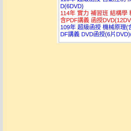
D(6DVD)
114年 實力 補習班 結構學
含PDF講義 函授DVD(12DV
109年 超級函授 機械原理(
DF講義 DVD函授(6片DV