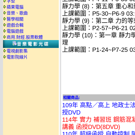
字型
靜力學 (8)：第五章 重心
蘋果電腦
上課範圍：P5-30~P6-9 03:
音樂、歌曲
醫學相關
靜力學 (9)：第二章 力的
遊戲合輯
上課範圍：P2-57~P6-21 02:
電腦遊戲
靜力學 (10)：第一章 
商用.財經.股票軟體
理
音樂電影光碟
上課範圍：P1-24~P7-25 03:
電視劇影集
電影院線片
相關商品:
109年 高點／高上 地政士法
授DVD
114年 實力 補習班 鋼筋混
講義 函授DVD(8DVD)
110年 超級函授 自動控制 