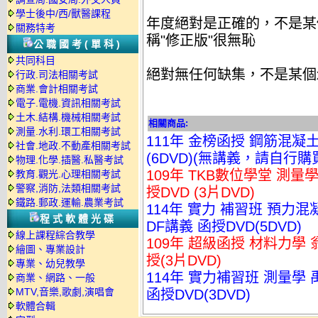
學士後中/西/獸醫課程
年度絕對是正確的，不是某
關務特考
稱"修正版"很無恥
公職國考(單科)
共同科目
絕對無任何缺集，不是某個
行政.司法相關考試
商業.會計相關考試
電子.電機.資訊相關考試
土木.結構.機械相關考試
相關商品:
測量.水利.環工相關考試
111年 金榜函授 鋼筋混凝
社會.地政.不動產相關考試
(6DVD)(無講義，請自行購
物理.化學.插醫.私醫考試
109年 TKB數位學堂 測量
教育.觀光.心理相關考試
警察,消防,法類相關考試
授DVD (3片DVD)
鐵路.郵政.運輸.農業考試
114年 實力 補習班 預力混
程式軟體光碟
DF講義 函授DVD(5DVD)
線上課程綜合教學
109年 超級函授 材料力學 
繪圖、專業設計
授(3片DVD)
專業、幼兒教學
114年 實力補習班 測量學
商業、網路、一般
MTV,音樂,歌劇,演唱會
函授DVD(3DVD)
軟體合輯