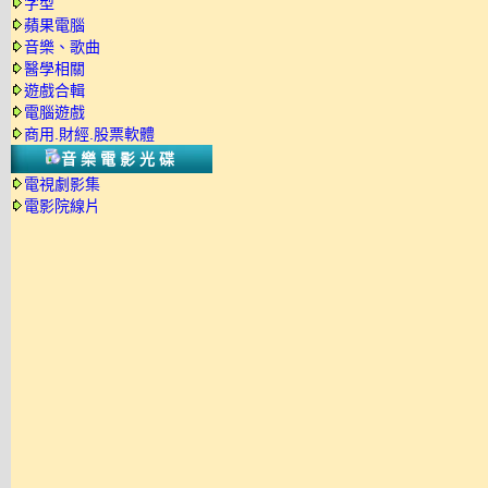
字型
蘋果電腦
音樂、歌曲
醫學相關
遊戲合輯
電腦遊戲
商用.財經.股票軟體
音樂電影光碟
電視劇影集
電影院線片