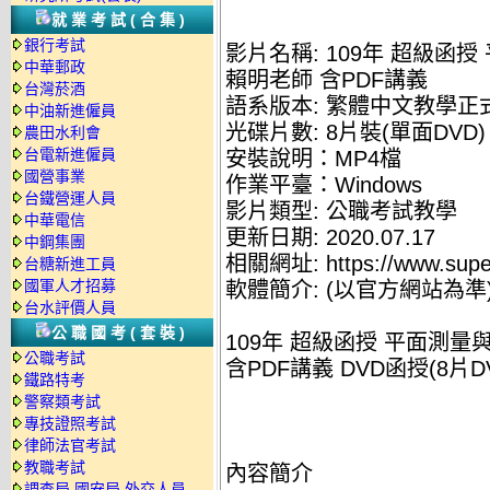
就業考試(合集)
銀行考試
影片名稱: 109年 超級函
中華郵政
賴明老師 含PDF講義
台灣菸酒
語系版本: 繁體中文教學正
中油新進僱員
光碟片數: 8片裝(單面DVD)
農田水利會
台電新進僱員
安裝說明：MP4檔
國營事業
作業平臺：Windows
台鐵營運人員
影片類型: 公職考試教學
中華電信
更新日期: 2020.07.17
中鋼集團
相關網址: https://www.supe
台糖新進工員
國軍人才招募
軟體簡介: (以官方網站為準
台水評價人員
公職國考(套裝)
109年 超級函授 平面測量
公職考試
含PDF講義 DVD函授(8片D
鐵路特考
警察類考試
專技證照考試
律師法官考試
教職考試
內容簡介
調查局.國安局.外交人員