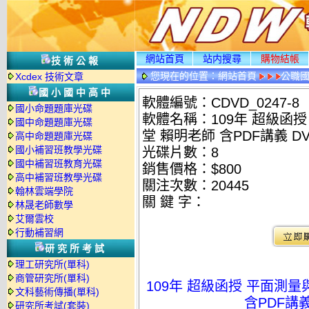
網站首頁
站内搜尋
購物結帳
技術公報
您現在的位置：
網站首頁
公職國
Xcdex 技術文章
光碟詳情
國小國中高中
軟體編號：CDVD_0247-8
國小命題題庫光碟
軟體名稱：109年 超級函授
國中命題題庫光碟
堂 賴明老師 含PDF講義 DV
高中命題題庫光碟
國小補習班教學光碟
光碟片數：8
國中補習班教育光碟
銷售價格：$800
高中補習班教學光碟
關注次數：
20445
翰林雲端學院
關 鍵 字：
林晟老師數學
艾爾雲校
行動補習網
研究所考試
理工研究所(單科)
商管研究所(單科)
109年 超級函授 平面測量
文科藝術傳播(單科)
含PDF講義
研究所考試(套裝)