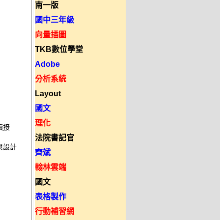
南一版
國中三年級
向量插圖
TKB數位學堂
Adobe
分析系統
Layout
國文
理化
續接
法院書記官
與設計
齊斌
翰林雲端
國文
表格製作
行動補習網