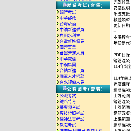
光碟片數
就業考試(合集)
安裝說明
銀行考試
系統支援：
中華郵政
軟體類型
台灣菸酒
更新日期：2
中油新進僱員
--
農田水利會
本課程今
台電新進僱員
年份是代
國營事業
台鐵營運人員
PDF目錄
中華電信
鋼筋混凝土
中鋼集團
114年鋼
台糖新進工員
國軍人才招募
114年線
台水評價人員
進度課程
公職國考(套裝)
鋼筋混凝
公職考試
上課範圍：P
鐵路特考
鋼筋混凝土
警察類考試
上課範圍：P2
專技證照考試
鋼筋混凝土
律師法官考試
上課範圍：P2
教職考試
鋼筋混凝
調查局.國安局.外交人員
上課範圍：P