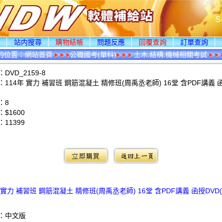
頁
站内搜尋
購物結帳
問題反應
回覆查詢
訂單查詢
的位置：
網站首頁
公職國考(單科)
土木.結構.機械相關考試
DVD_2159-8
114年 實力 補習班 鋼筋混凝土 精修班(周禹丞老師) 16堂 含PDF講義 函
：8
$1600
：
11399
：
 實力 補習班 鋼筋混凝土 精修班(周禹丞老師) 16堂 含PDF講義 函授DVD(
：中文版