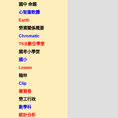
國中 命題
心智圖軟體
Earth
勞資關係概要
Chromatic
TKB數位學堂
國考小學堂
國小
Leawo
翰林
Clip
複習卷
勞工行政
數學科
統計分析