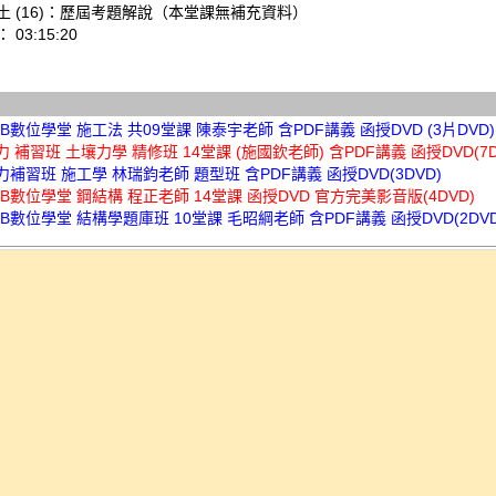
土 (16)：歷屆考題解說（本堂課無補充資料）
03:15:20
TKB數位學堂 施工法 共09堂課 陳泰宇老師 含PDF講義 函授DVD (3片DVD)
實力 補習班 土壤力學 精修班 14堂課 (施國欽老師) 含PDF講義 函授DVD(7D
實力補習班 施工學 林瑞鈞老師 題型班 含PDF講義 函授DVD(3DVD)
TKB數位學堂 鋼結構 程正老師 14堂課 函授DVD 官方完美影音版(4DVD)
TKB數位學堂 結構學題庫班 10堂課 毛昭綱老師 含PDF講義 函授DVD(2DVD