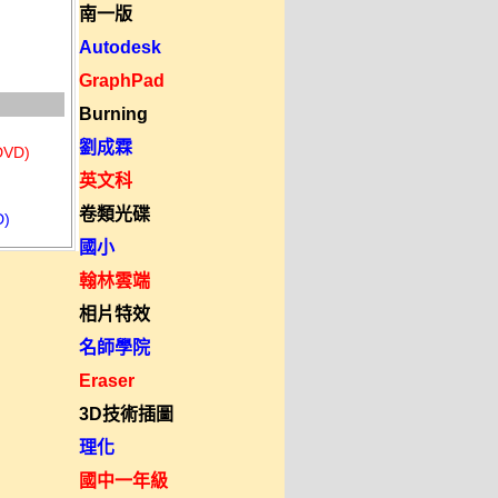
南一版
Autodesk
GraphPad
Burning
劉成霖
VD)
英文科
卷類光碟
)
國小
翰林雲端
相片特效
名師學院
Eraser
3D技術插圖
理化
國中一年級