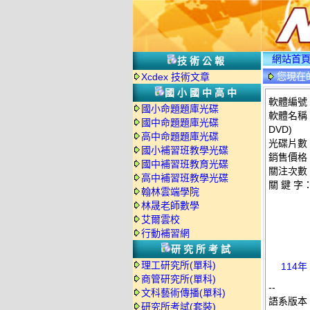
網站首
技術公報
您現在
Xcdex 技術文章
光碟詳情
國小國中高中
軟體編號：
國小命題題庫光碟
軟體名稱：
國中命題題庫光碟
DVD)
高中命題題庫光碟
光碟片數
國小補習班教學光碟
銷售價格：
國中補習班教育光碟
關注次數
高中補習班教學光碟
關 鍵 字
翰林雲端學院
林晟老師數學
艾爾雲校
行動補習網
研究所考試
理工研究所(單科)
114年
商管研究所(單科)
--
文科藝術傳播(單科)
語系版本
研究所考試(套裝)