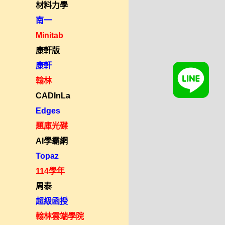
材料力學
南一
Minitab
康軒版
康軒
翰林
CADInLa
Edges
題庫光碟
AI學霸網
Topaz
114學年
周泰
超級函授
翰林雲端學院