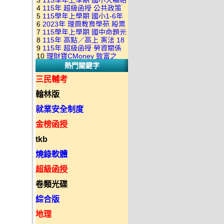
3
115學年上學期 國小大補帖
康軒版 國語+數學+社會+生活
+自然 1-6年級 教學光碟DVD
4
115年 超級函授 公共政策
翰林版 國語+數學+社會+生活
+自然 1-6年級 教學光碟DVD
版(3DVD)
5
115學年上學期 國小1-6年
22堂課+總複習 張楚老師 含
+自然 1-6年級 教學光碟DVD
版(3DVD)
6
2023年 理周教育學苑 股票
級 習作解答(含康軒.南一.翰林
PDF講義 函授DVD(9DVD)
版(3DVD)
7
115學年上學期 國中命題光
當沖煉金術 主講：朱家泓 國
全版本.全科目)合輯版 DVD版
8
115年 高點／高上 憲法 18
碟 翰林版 英文科 1-3年級 題
語發音 DVD版
9
115年 超級函授 勞資關係
堂課 宗台大老師 含PDF講義
庫光碟
10
理財寶CMoney 致富之
概要 11堂課+總複習 陸川老
函授DVD(8DVD)【適用於律
熱門關鍵字
道：上班族飆股攻略班 主
師 含PDF講義 函授
師司法考試】
講：朱家泓+林穎 國語發音
DVD(5DVD)
三民輔考
DVD版
翰林版
就業安全制度
金榜函授
tkb
燒錄軟體
超級函授
卷類光碟
綜合版
地理