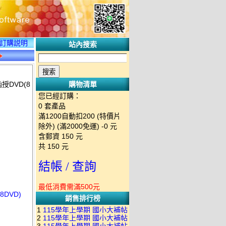
訂購説明
站內搜索
授DVD(8
購物清單
您已經訂購：
0
套產品
滿1200自動扣200 (特價片
除外) (滿2000免運)
-0 元
含郵資
150
元
共
150
元
結帳 / 查詢
最低消費需滿500元
8DVD)
銷售排行榜
1
115學年上學期 國小大補帖
2
115學年上學期 國小大補帖
南一版 國語+數學+社會+生活