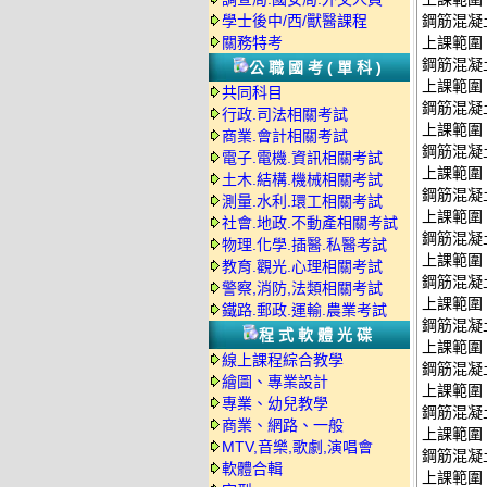
學士後中/西/獸醫課程
鋼筋混凝土
關務特考
上課範圍：P
鋼筋混凝土
公職國考(單科)
上課範圍：P
共同科目
鋼筋混凝土
行政.司法相關考試
上課範圍：P
商業.會計相關考試
鋼筋混凝土
電子.電機.資訊相關考試
上課範圍：P
土木.結構.機械相關考試
鋼筋混凝土
測量.水利.環工相關考試
上課範圍：P6
社會.地政.不動產相關考試
鋼筋混凝土
物理.化學.插醫.私醫考試
上課範圍：P
教育.觀光.心理相關考試
鋼筋混凝
警察,消防,法類相關考試
上課範圍：P7
鐵路.郵政.運輸.農業考試
鋼筋混凝
程式軟體光碟
上課範圍：P9
線上課程綜合教學
鋼筋混凝土
繪圖、專業設計
上課範圍：P1
專業、幼兒教學
鋼筋混凝土
商業、網路、一般
上課範圍：P1
MTV,音樂,歌劇,演唱會
鋼筋混凝
軟體合輯
上課範圍：P8