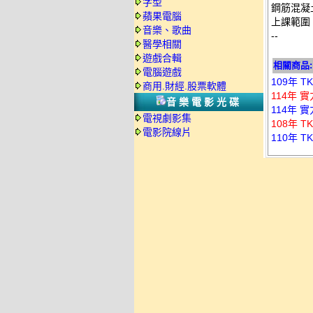
字型
鋼筋混凝
蘋果電腦
上課範圍： 
音樂、歌曲
--
醫學相關
遊戲合輯
相關商品:
電腦遊戲
109年 
商用.財經.股票軟體
114年 
音樂電影光碟
114年 
電視劇影集
108年 
電影院線片
110年 