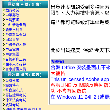
就業考試(合集)
出貨速度問題受到多種因素
銀行考試
限制、人力與技術資源、以
中華郵政
台灣菸酒
這些都可能導致訂單延遲或
中油新進僱員
農田水利會
台電新進僱員
國營事業
台鐵營運人員
中華電信
關於出貨速度 保證
今天下
中鋼集團
台糖新進工員
相關商品:
國軍人才招募
合輯 Office 安裝畫面出不
台水評價人員
大補帖
公職國考(套裝)
This unlicensed Adobe app i
公職考試
客服LINE 及 問題反應
鐵路特考
警察類考試
功 不會有回覆信
專技證照考試
在 Windows 11 24H2 
律師法官考試
教職考試
調查局.國安局.外交人員