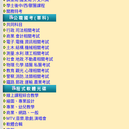
學士後中/西/獸醫課程
關務特考
公職國考(單科)
共同科目
行政.司法相關考試
商業.會計相關考試
電子.電機.資訊相關考試
土木.結構.機械相關考試
測量.水利.環工相關考試
社會.地政.不動產相關考試
物理.化學.插醫.私醫考試
教育.觀光.心理相關考試
警察,消防,法類相關考試
鐵路.郵政.運輸.農業考試
程式軟體光碟
線上課程綜合教學
繪圖、專業設計
專業、幼兒教學
商業、網路、一般
MTV,音樂,歌劇,演唱會
軟體合輯