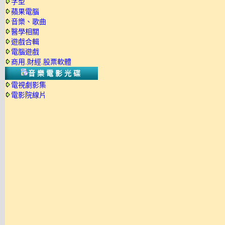
字型
蘋果電腦
音樂、歌曲
醫學相關
遊戲合輯
電腦遊戲
商用.財經.股票軟體
音樂電影光碟
電視劇影集
電影院線片