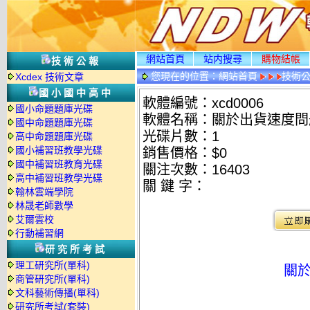
網站首頁
站内搜尋
購物結帳
技術公報
您現在的位置：
網站首頁
技術
Xcdex 技術文章
國小國中高中
軟體編號：xcd0006
國小命題題庫光碟
軟體名稱：關於出貨速度問
國中命題題庫光碟
光碟片數：1
高中命題題庫光碟
國小補習班教學光碟
銷售價格：$0
國中補習班教育光碟
關注次數：
16403
高中補習班教學光碟
關 鍵 字：
翰林雲端學院
林晟老師數學
艾爾雲校
行動補習網
研究所考試
理工研究所(單科)
關
商管研究所(單科)
文科藝術傳播(單科)
研究所考試(套裝)