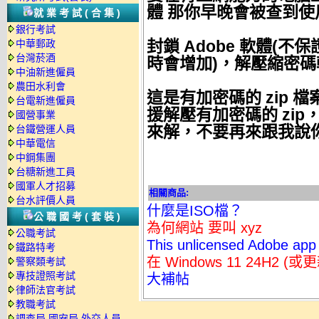
體
那你早晚會被查到使
就業考試(合集)
銀行考試
封鎖 Adobe 軟體
(不
中華郵政
台灣菸酒
時會增加)
，
解壓縮密碼輸入
中油新進僱員
農田水利會
這是有加密碼的 zip 檔
台電新進僱員
援解壓有加密碼的 zip
國營事業
來解，不要再來跟我說
台鐵營運人員
中華電信
中鋼集團
台糖新進工員
國軍人才招募
相關商品:
台水評價人員
什麼是ISO檔？
公職國考(套裝)
為何網站 要叫 xyz
公職考試
This unlicensed Adobe app i
鐵路特考
在 Windows 11 24H2 
警察類考試
專技證照考試
大補帖
律師法官考試
教職考試
調查局.國安局.外交人員