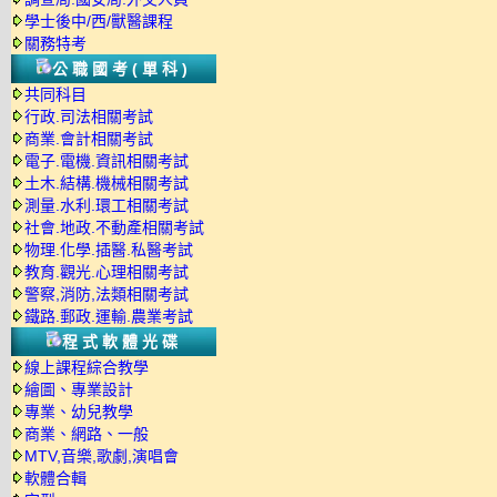
學士後中/西/獸醫課程
關務特考
公職國考(單科)
共同科目
行政.司法相關考試
商業.會計相關考試
電子.電機.資訊相關考試
土木.結構.機械相關考試
測量.水利.環工相關考試
社會.地政.不動產相關考試
物理.化學.插醫.私醫考試
教育.觀光.心理相關考試
警察,消防,法類相關考試
鐵路.郵政.運輸.農業考試
程式軟體光碟
線上課程綜合教學
繪圖、專業設計
專業、幼兒教學
商業、網路、一般
MTV,音樂,歌劇,演唱會
軟體合輯