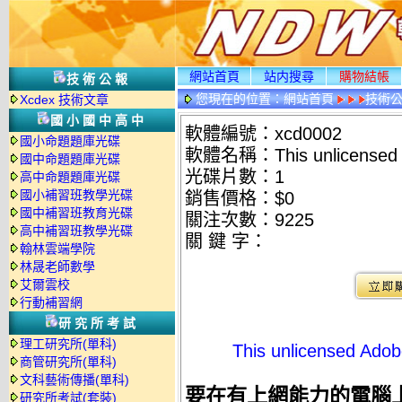
網站首頁
站内搜尋
購物結帳
技術公報
您現在的位置：
網站首頁
技術
Xcdex 技術文章
國小國中高中
軟體編號：xcd0002
國小命題題庫光碟
軟體名稱：This unlicensed Ado
國中命題題庫光碟
光碟片數：1
高中命題題庫光碟
國小補習班教學光碟
銷售價格：$0
國中補習班教育光碟
關注次數：
9225
高中補習班教學光碟
關 鍵 字：
翰林雲端學院
林晟老師數學
艾爾雲校
行動補習網
研究所考試
理工研究所(單科)
This unlicensed Adobe
商管研究所(單科)
文科藝術傳播(單科)
要在有上網能力的電腦
研究所考試(套裝)