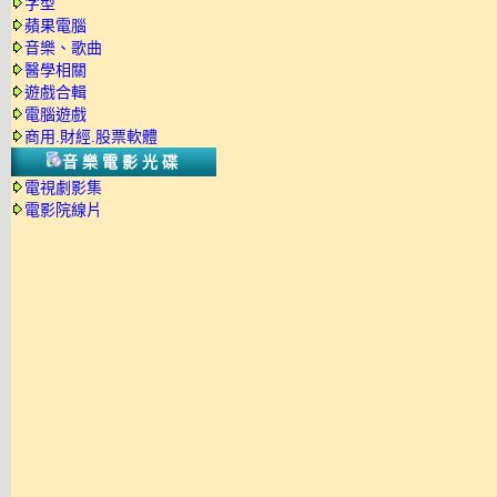
字型
蘋果電腦
音樂、歌曲
醫學相關
遊戲合輯
電腦遊戲
商用.財經.股票軟體
音樂電影光碟
電視劇影集
電影院線片