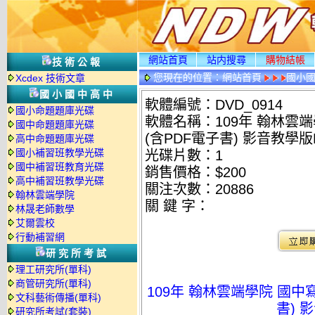
網站首頁
站内搜尋
購物結帳
技術公報
您現在的位置：
網站首頁
國小
Xcdex 技術文章
國小國中高中
軟體編號：DVD_0914
國小命題題庫光碟
軟體名稱：109年 翰林雲
國中命題題庫光碟
(含PDF電子書) 影音教學版
高中命題題庫光碟
國小補習班教學光碟
光碟片數：1
國中補習班教育光碟
銷售價格：$200
高中補習班教學光碟
關注次數：
20886
翰林雲端學院
關 鍵 字：
林晟老師數學
艾爾雲校
行動補習網
研究所考試
理工研究所(單科)
商管研究所(單科)
109年 翰林雲端學院 國中
文科藝術傳播(單科)
書) 
研究所考試(套裝)