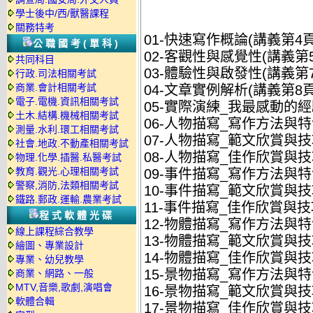
學士後中/西/獸醫課程
關務特考
01-快速寫作概論(講義第4頁)
公職國考(單科)
02-客觀性與感覺性(講義第5
共同科目
03-體驗性與啟發性(講義第7
行政.司法相關考試
商業.會計相關考試
04-文章實例解析(講義第8頁)
電子.電機.資訊相關考試
05-實際演練_我最感動的經驗
土木.結構.機械相關考試
06-人物描寫_寫作方法與特色
測量.水利.環工相關考試
07-人物描寫_範文欣賞與技巧
社會.地政.不動產相關考試
08-人物描寫_佳作欣賞與技巧
物理.化學.插醫.私醫考試
教育.觀光.心理相關考試
09-事件描寫_寫作方法與特色
警察,消防,法類相關考試
10-事件描寫_範文欣賞與技巧
鐵路.郵政.運輸.農業考試
11-事件描寫_佳作欣賞與技巧
程式軟體光碟
12-物體描寫_寫作方法與特色
線上課程綜合教學
13-物體描寫_範文欣賞與技巧
繪圖、專業設計
14-物體描寫_佳作欣賞與技巧
專業、幼兒教學
15-景物描寫_寫作方法與特色
商業、網路、一般
MTV,音樂,歌劇,演唱會
16-景物描寫_範文欣賞與技巧
軟體合輯
17-景物描寫_佳作欣賞與技巧