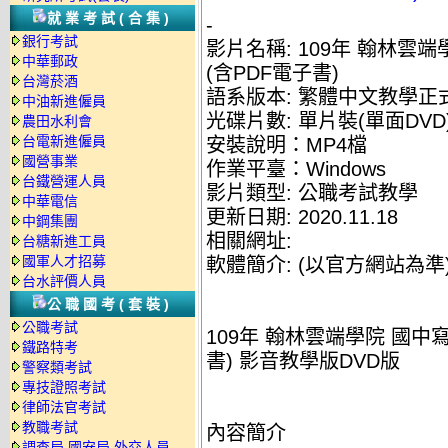
就業考試(合集)
-
銀行考試
影片名稱: 109年 翰林雲
中華郵政
(含PDF電子書)
台灣菸酒
語系版本: 繁體中文教學正
中油新進僱員
光碟片數: 單片裝(單面DVD
農田水利會
台電新進僱員
安裝說明：MP4檔
國營事業
作業平臺：Windows
台鐵營運人員
影片類型: 公職考試教學
中華電信
更新日期: 2020.11.18
中鋼集團
相關網址:
台糖新進工員
國軍人才招募
軟體簡介: (以官方網站為準
台水評價人員
公職國考(套裝)
公職考試
109年 翰林雲端學院 國中
鐵路特考
書) 影音教學版DVD版
警察類考試
專技證照考試
律師法官考試
教職考試
內容簡介
調查局.國安局.外交人員