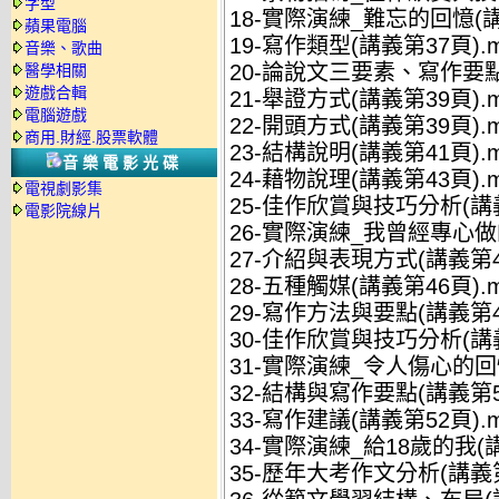
字型
18-實際演練_難忘的回憶(講
蘋果電腦
19-寫作類型(講義第37頁).m
音樂、歌曲
20-論說文三要素、寫作要點
醫學相關
遊戲合輯
21-舉證方式(講義第39頁).m
電腦遊戲
22-開頭方式(講義第39頁).m
商用.財經.股票軟體
23-結構說明(講義第41頁).m
音樂電影光碟
24-藉物說理(講義第43頁).m
電視劇影集
25-佳作欣賞與技巧分析(講義
電影院線片
26-實際演練_我曾經專心做的
27-介紹與表現方式(講義第46
28-五種觸媒(講義第46頁).m
29-寫作方法與要點(講義第47
30-佳作欣賞與技巧分析(講義
31-實際演練_令人傷心的回憶
32-結構與寫作要點(講義第50
33-寫作建議(講義第52頁).m
34-實際演練_給18歲的我(講
35-歷年大考作文分析(講義第