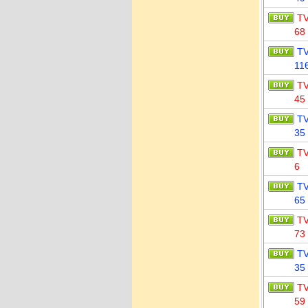
T
68
T
11
T
45
T
35
T
6
T
65
T
73
T
35
T
59