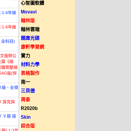
心智圖軟體
Movavi
1-6年級
翰林版
1-6年級
翰林雲端
題庫光碟
.全科目)
康軒學習網
新中文版辦公
實力
火牆《磁
材料力學
《檔案壓縮
4G版(保
表格製作
南一
全年級、全領
三貝德
周泰
Ⅳ.探究與
R2020b
.Ⅴ冊.探
Skin
綜合版
) 1-3年