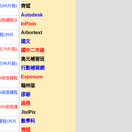
(66片裝)
齊斌
Autodesk
函授課程(6
InPixio
Arbortext
程(49片
國文
(79片裝)
國中二年級
高元補習班
(96片裝)
行動補習網
Exposure
VD函授課程
翰林版
VD函授課程
邵爺
函授
DVD函授課
JixiPix
數學科
課程(35片
齊斌