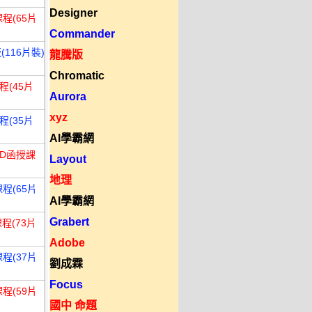
Designer
程(65片
Commander
116片裝)
龍騰版
Chromatic
程(45片
Aurora
xyz
程(35片
AI學霸網
VD函授課
Layout
地理
程(65片
AI學霸網
Grabert
程(73片
Adobe
程(37片
劉成霖
Focus
程(59片
國中 命題