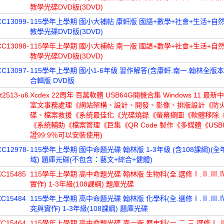
教學光碟DVD版(3DVD)
CC13099-
115學年上學期 國小大補帖 康軒版 國語+數學+社會+生活+自然 
教學光碟DVD版(3DVD)
CC13098-
115學年上學期 國小大補帖 南一版 國語+數學+社會+生活+自然 
教學光碟DVD版(3DVD)
CC13097-
115學年上學期 國小1-6年級 習作解答(含康軒.南一.翰林全版本
合輯版 DVD版
t2513-u6
Xcdex 22周年 百萬軟體 USB64G開機合集 Windows 11 最
室文事務處理《網站架構、設計、開發、影像、排版設計《防
碟、檔案救援《系統最佳化《光碟燒錄《螢幕擷圖《軟體移除
《系統輔助《檔案管理《巨集《QR Code 製作《多媒體《USB6
證99.9％可以安裝使用)
CC12978-
115學年上學期 國中命題光碟 翰林版 1-3年級 (含108課綱)(
域) 題庫光碟(不包含：藝文+綜合+健體)
XC15485
115學年上學期 高中命題光碟 翰林版 生物科(全.選修Ⅰ.Ⅱ.Ⅲ.
實作) 1-3年級(108課綱) 題庫光碟
XC15484
115學年上學期 高中命題光碟 翰林版 化學科(全.選修Ⅰ.Ⅱ.Ⅲ.Ⅳ
究與實作) 1-3年級(108課綱) 題庫光碟
XC15464
115學年上學期 高中命題光碟 南一版 歷史科(一.二.三.選修Ⅰ.Ⅱ冊