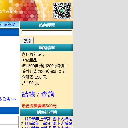
訂購説明
站內搜索
購物清單
您已經訂購：
0
套產品
滿1200自動扣200 (特價片
除外) (滿2000免運)
-0 元
含郵資
150
元
共
150
元
結帳 / 查詢
多公告 >>
最低消費需滿500元
銷售排行榜
1
115學年上學期 國小大補帖
2
115學年上學期 國小大補帖
南一版 國語+數學+社會+生活