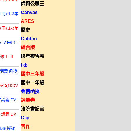
師資公職王
Canvas
) 1-3年
ARES
) 1-3年
歷史
Golden
Ⅴ冊) 1-
綜合版
段考複習卷
選修Ⅰ.Ⅱ
tkb
F講義 函授
國中三年級
國中二年級
D(10DV
金榜函授
F講義 DV
評量卷
法院書記官
F講義 DV
Clip
習作
VD函授課