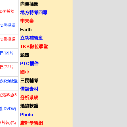
向量插圖
VD函授課
地方特考四等
李天豪
VD函授課
Earth
立功補習班
VD函授課
TKB數位學堂
程(69片
題庫
PTC插件
程(72片
國小
三民輔考
課程移動硬盤
備課素材
函授課程(8
分析系統
燒錄軟體
義 DVD函
Photo
2片裝)(特
康軒學習網