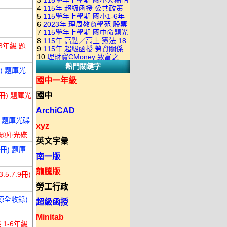
3
115學年上學期 國小大補帖
康軒版 國語+數學+社會+生活
+自然 1-6年級 教學光碟DVD
4
115年 超級函授 公共政策
翰林版 國語+數學+社會+生活
+自然 1-6年級 教學光碟DVD
版(3DVD)
5
115學年上學期 國小1-6年
22堂課+總複習 張楚老師 含
+自然 1-6年級 教學光碟DVD
版(3DVD)
6
2023年 理周教育學苑 股票
級 習作解答(含康軒.南一.翰林
PDF講義 函授DVD(9DVD)
版(3DVD)
7
115學年上學期 國中命題光
當沖煉金術 主講：朱家泓 國
全版本.全科目)合輯版 DVD版
8
115年 高點／高上 憲法 18
碟 翰林版 英文科 1-3年級 題
語發音 DVD版
3年級 題
9
115年 超級函授 勞資關係
堂課 宗台大老師 含PDF講義
庫光碟
10
理財寶CMoney 致富之
概要 11堂課+總複習 陸川老
函授DVD(8DVD)【適用於律
熱門關鍵字
道：上班族飆股攻略班 主
師 含PDF講義 函授
) 題庫光
師司法考試】
講：朱家泓+林穎 國語發音
DVD(5DVD)
國中一年級
DVD版
4冊) 題庫光
國中
ArchiCAD
) 題庫光碟
xyz
) 題庫光碟
英文字彙
3冊) 題庫
南一版
龍騰版
5.7.9冊)
勞工行政
源全收錄)
超級函授
Minitab
1-6年級