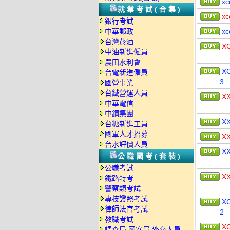
xc
就業考試(合集)
xc
銀行考試
中華郵政
xc
台灣菸酒
X
中油新進僱員
農田水利會
X
台電新進僱員
3
國營事業
台鐵營運人員
X
中華電信
中鋼集團
X
台糖新進工員
國軍人才招募
X
台水評價人員
X
公職國考(套裝)
公職考試
X
鐵路特考
警察類考試
專技證照考試
X
律師法官考試
2
教職考試
X
調查局.國安局.外交人員