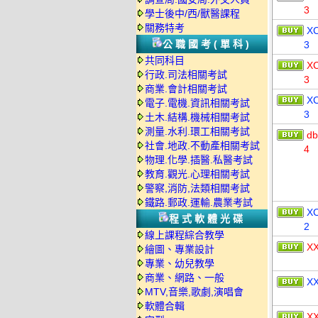
3
學士後中/西/獸醫課程
關務特考
X
公職國考(單科)
3
共同科目
X
行政.司法相關考試
3
商業.會計相關考試
X
電子.電機.資訊相關考試
3
土木.結構.機械相關考試
測量.水利.環工相關考試
db
社會.地政.不動產相關考試
4
物理.化學.插醫.私醫考試
教育.觀光.心理相關考試
警察,消防,法類相關考試
鐵路.郵政.運輸.農業考試
X
程式軟體光碟
2
線上課程綜合教學
X
繪圖、專業設計
專業、幼兒教學
商業、網路、一般
X
MTV,音樂,歌劇,演唱會
軟體合輯
X