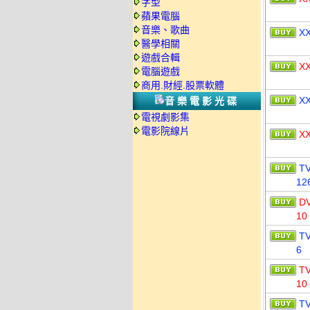
字型
蘋果電腦
音樂、歌曲
X
醫學相關
遊戲合輯
X
電腦遊戲
商用.財經.股票軟體
X
音樂電影光碟
電視劇影集
電影院線片
X
T
12
D
10
T
6
T
10
T