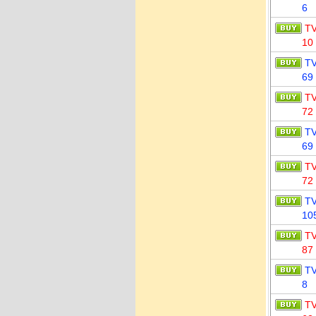
6
T
10
T
69
T
72
T
69
T
72
T
10
T
87
T
8
T