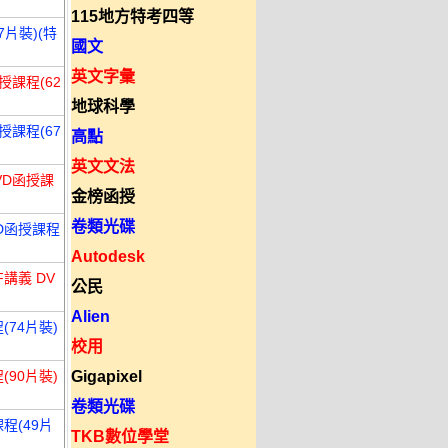
115地方特考四等
7片裝)(特
國文
英文字彙
授課程(62
地球科學
授課程(67
高點
英文文法
VD函授課
金榜函授
卷類光碟
VD函授課程
Autodesk
講義 DV
公民
Alien
(74片裝)
校用
(90片裝)
Gigapixel
卷類光碟
程(49片
TKB數位學堂