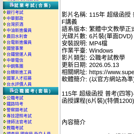
就業考試(合集)
銀行考試
影片名稱: 115年 超級函授 
中華郵政
F講義
台灣菸酒
語系版本: 繁體中文教學正
中油新進僱員
光碟片數: 6片裝(單面DVD)
農田水利會
台電新進僱員
安裝說明: MP4檔
國營事業
作業平臺: Windows
台鐵營運人員
影片類型: 公職考試教學
中華電信
更新日期: 2026.05.13
中鋼集團
相關網址: https://www.supe
台糖新進工員
國軍人才招募
軟體簡介: (以官方網站為準
台水評價人員
公職國考(套裝)
115年 超級函授 普考(四等)
公職考試
函授課程(6片裝)(特價1200
鐵路特考
警察類考試
專技證照考試
內容簡介
律師法官考試
教職考試
調查局.國安局.外交人員