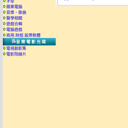
字型
蘋果電腦
音樂、歌曲
醫學相關
遊戲合輯
電腦遊戲
商用.財經.股票軟體
音樂電影光碟
電視劇影集
電影院線片