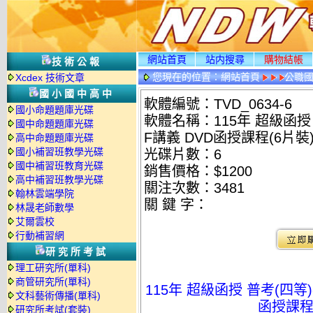
網站首頁
站内搜尋
購物結帳
技術公報
您現在的位置：
網站首頁
公職國
Xcdex 技術文章
國小國中高中
軟體編號：TVD_0634-6
國小命題題庫光碟
軟體名稱：115年 超級函授 
國中命題題庫光碟
F講義 DVD函授課程(6片裝)
高中命題題庫光碟
國小補習班教學光碟
光碟片數：6
國中補習班教育光碟
銷售價格：$1200
高中補習班教學光碟
關注次數：
3481
翰林雲端學院
關 鍵 字：
林晟老師數學
艾爾雲校
行動補習網
研究所考試
理工研究所(單科)
商管研究所(單科)
115年 超級函授 普考(四等)
文科藝術傳播(單科)
函授課程(
研究所考試(套裝)