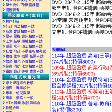
DVD_2347-2 115年 超
學士後中/西/獸醫課程
郭羿老師 含PDF講義 函授DV
關務特考
DVD_2348-2 115年 
公職國考(單科)
04堂課 宋定翔老師 含PDF講
共同科目
DVD_2349-2 115年 超
行政.司法相關考試
商業.會計相關考試
艾老師 含PDF講義 函授DVD
電子.電機.資訊相關考試
土木.結構.機械相關考試
測量.水利.環工相關考試
相關商品:
社會.地政.不動產相關考試
114年 超級函授 高考(三等
物理.化學.插醫.私醫考試
(74片裝)(特價8000)
教育.觀光.心理相關考試
警察,消防,法類相關考試
109年 超級函授 商業行政(
鐵路.郵政.運輸.農業考試
(69片裝)(特價6900)
程式軟體光碟
110年 金榜函授 移民特考(
線上課程綜合教學
授全修課程(92片裝)(特價10
繪圖、專業設計
112年 超級函授 初等考(五
專業、幼兒教學
程(41片裝)(特價4700)
商業、網路、一般
MTV,音樂,歌劇,演唱會
110年 超級函授 普考-教育
軟體合輯
裝)(特價8300)