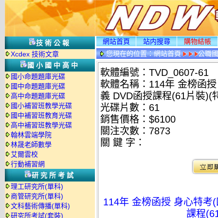
網站首頁
站内搜尋
購物結帳
技術公報
您現在的位置：
網站首頁
公職國
Xcdex 技術文章
國小國中高中
軟體編號：TVD_0607-61
國小命題題庫光碟
軟體名稱：114年 金榜函授
國中命題題庫光碟
義 DVD函授課程(61片裝)(特
高中命題題庫光碟
國小補習班教學光碟
光碟片數：61
國中補習班教育光碟
銷售價格：$6100
高中補習班教學光碟
關注次數：
7873
翰林雲端學院
關 鍵 字：
林晟老師數學
艾爾雲校
行動補習網
研究所考試
理工研究所(單科)
商管研究所(單科)
114年 金榜函授 身心特考(
文科藝術傳播(單科)
課程(6
研究所考試(套裝)