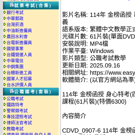
就業考試(合集)
銀行考試
影片名稱: 114年 金榜函授
中華郵政
義
台灣菸酒
語系版本: 繁體中文教學正
中油新進僱員
光碟片數: 61片裝(單面DVD
農田水利會
台電新進僱員
安裝說明: MP4檔
國營事業
作業平臺: Windows
台鐵營運人員
影片類型: 公職考試教學
中華電信
更新日期: 2025.09.16
中鋼集團
相關網址: https://www.easyl
台糖新進工員
國軍人才招募
軟體簡介: (以官方網站為準
台水評價人員
公職國考(套裝)
114年 金榜函授 身心特考(
公職考試
課程(61片裝)(特價6300)
鐵路特考
警察類考試
內容簡介
專技證照考試
律師法官考試
教職考試
CDVD_0907-6 114年
調查局.國安局.外交人員