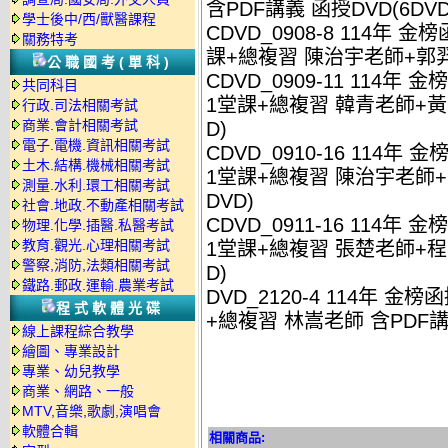
含PDF講義 函授DVD(6DVD
學士後中/西/獸醫課程
CDVD_0908-8 114年 
關務特考
課+總複習 陳治宇老師+郭羿老
公職國考(單科)
CDVD_0909-11 114年
共同科目
1堂課+總複習 韓青老師+黃靖
行政.司法相關考試
商業.會計相關考試
D)
電子.電機.資訊相關考試
CDVD_0910-16 114年
土木.結構.機械相關考試
1堂課+總複習 陳治宇老師+呂
測量.水利.環工相關考試
DVD)
社會.地政.不動產相關考試
CDVD_0911-16 114年
物理.化學.插醫.私醫考試
教育.觀光.心理相關考試
1堂課+總複習 張楚老師+程明
警察,消防,法類相關考試
D)
鐵路.郵政.運輸.農業考試
DVD_2120-4 114年 金
程式軟體光碟
+總複習 林嵩老師 含PDF講義
線上課程綜合教學
繪圖、專業設計
專業、幼兒教學
商業、網路、一般
MTV,音樂,歌劇,演唱會
軟體合輯
相關商品: