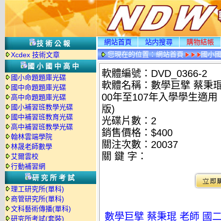
網站首頁
站内搜尋
購物結帳
技術公報
您現在的位置：
網站首頁
國小
Xcdex 技術文章
情
國小國中高中
軟體編號：DVD_0366-2
國小命題題庫光碟
軟體名稱：數學巨擘 蔡秉琨 
國中命題題庫光碟
00年至107年入學學生適用
高中命題題庫光碟
國小補習班教學光碟
版)
國中補習班教育光碟
光碟片數：2
高中補習班教學光碟
銷售價格：$400
翰林雲端學院
關注次數：
20037
林晟老師數學
關 鍵 字：
艾爾雲校
行動補習網
研究所考試
理工研究所(單科)
商管研究所(單科)
文科藝術傳播(單科)
數學巨擘 蔡秉琨 老師 國二
研究所考試(套裝)