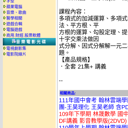
字型
蘋果電腦
課程內容：
音樂、歌曲
多項式的加減運算、多項式
醫學相關
遊戲合輯
法、平方根、平
電腦遊戲
方根的運算、勾股定理、提
商用.財經.股票軟體
十字交乘法做因
音樂電影光碟
式分解、因式分解解一元二
電視劇影集
題。
電影院線片
【產品規格】
．全套 21集+ 講義
--
相關商品:
111年國中會考 翰林雲端
團-王昊理化 王昊老師 含PDF
109年下學期 林晟數學 國中
DF講義 影音教學版(2DVD)
110學年上學期 翰林雲端學院