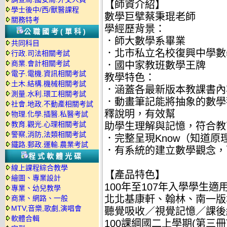
【師資介紹】
學士後中/西/獸醫課程
數學巨擘蔡秉琨老師
關務特考
學經歷背景：
公職國考(單科)
．師大數學系畢業
共同科目
．北市私立名校復興中學數
行政.司法相關考試
商業.會計相關考試
．國中家教班數學王牌
電子.電機.資訊相關考試
教學特色：
土木.結構.機械相關考試
．涵蓋各最新版本教課書內
測量.水利.環工相關考試
．動畫筆記能將抽象的數學
社會.地政.不動產相關考試
釋說明，有效幫
物理.化學.插醫.私醫考試
教育.觀光.心理相關考試
助學生理解與記憶，符合教
警察,消防,法類相關考試
．完整呈現Know（知道原
鐵路.郵政.運輸.農業考試
．有系統的建立數學觀念，
程式軟體光碟
線上課程綜合教學
【產品特色】
繪圖、專業設計
100年至107年入學學生適
專業、幼兒教學
北北基康軒、翰林、南一版
商業、網路、一般
MTV,音樂,歌劇,演唱會
聽覺吸收／視覺記憶／課後
軟體合輯
100課綱國二上學期(第三冊