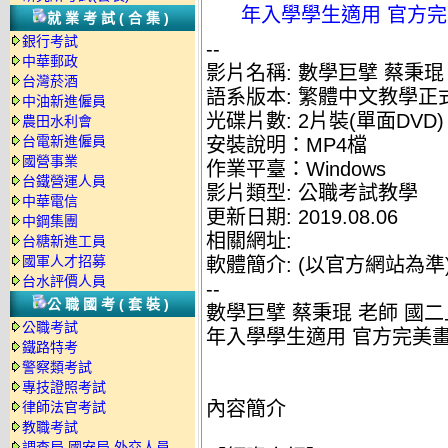
年入學學生適用 官方完美
就業考試(合集)
銀行考試
--
中華郵政
影片名稱: 數學巨擘 蔡秉琨
台灣菸酒
語系版本: 繁體中文教學正
中油新進僱員
光碟片數: 2片裝(單面DVD)
農田水利會
台電新進僱員
安裝說明：MP4檔
國營事業
作業平臺：Windows
台鐵營運人員
影片類型: 公職考試教學
中華電信
更新日期: 2019.08.06
中鋼集團
相關網址:
台糖新進工員
國軍人才招募
軟體簡介: (以官方網站為準
台水評價人員
--
公職國考(套裝)
數學巨擘 蔡秉琨 老師 國二上
公職考試
年入學學生適用 官方完美畫質
鐵路特考
警察類考試
專技證照考試
內容簡介
律師法官考試
教職考試
調查局.國安局.外交人員