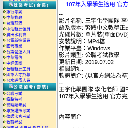
107年入學學生適用 官
就業考試(合集)
銀行考試
--
中華郵政
影片名稱: 王宇化學團隊 李
台灣菸酒
語系版本: 繁體中文教學正
中油新進僱員
光碟片數: 單片裝(單面DVD
農田水利會
台電新進僱員
安裝說明：MP4檔
國營事業
作業平臺：Windows
台鐵營運人員
影片類型: 公職考試教學
中華電信
更新日期: 2019.07.02
中鋼集團
相關網址:
台糖新進工員
國軍人才招募
軟體簡介: (以官方網站為準
台水評價人員
--
公職國考(套裝)
王宇化學團隊 李化老師 國中
公職考試
107年入學學生適用 官方完
鐵路特考
警察類考試
專技證照考試
內容簡介
律師法官考試
教職考試
調查局.國安局.外交人員