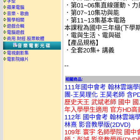
字型
．第01~06集直線運動、
蘋果電腦
．第07~10集功與能
音樂、歌曲
．第11~13集基本電路
醫學相關
遊戲合輯
本課程為國中三年級(下學
電腦遊戲
．電與生活、電與磁
商用.財經.股票軟體
【產品規格】
音樂電影光碟
．全套20集+ 講義
電視劇影集
電影院線片
--
相關商品:
111年國中會考 翰林雲端
團-王昊理化 王昊老師 含PDF
歷史天王 武斌老師 國中 國二
年入學學生適用 官方HD高
112年 國中會考 翰林雲端
林熹 影音教學版(2DVD)
109年 寰宇 名師學院 國
師：彭誠 影音教學版(DVD