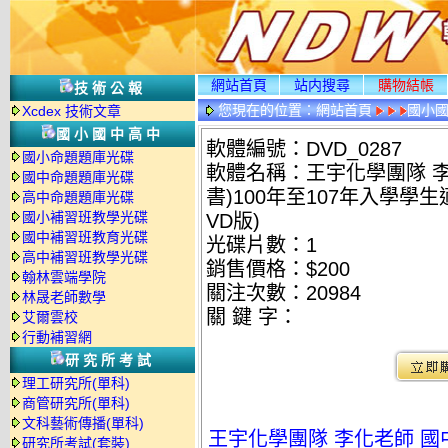
網站首頁
站内搜尋
購物結帳
技術公報
您現在的位置：
網站首頁
國小
Xcdex 技術文章
情
國小國中高中
軟體編號：DVD_0287
國小命題題庫光碟
軟體名稱：王宇化學團隊 李
國中命題題庫光碟
書)100年至107年入學學
高中命題題庫光碟
國小補習班教學光碟
VD版)
國中補習班教育光碟
光碟片數：1
高中補習班教學光碟
銷售價格：$200
翰林雲端學院
關注次數：
20984
林晟老師數學
關 鍵 字：
艾爾雲校
行動補習網
研究所考試
理工研究所(單科)
商管研究所(單科)
文科藝術傳播(單科)
王宇化學團隊 李化老師 國中
研究所考試(套裝)