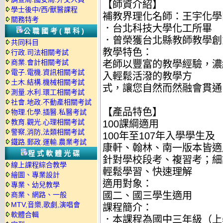
【師資介紹】
學士後中/西/獸醫課程
補教界理化名師：王宇化學團
關務特考
．台北科技大學化工所畢
公職國考(單科)
．曾榮獲台北縣教師教學創
共同科目
教學特色：
行政.司法相關考試
商業.會計相關考試
老師以豐富的教學經驗，濃
電子.電機.資訊相關考試
入輕鬆活潑的教學方
土木.結構.機械相關考試
式，讓您自然而然融會貫通
測量.水利.環工相關考試
社會.地政.不動產相關考試
【產品特色】
物理.化學.插醫.私醫考試
教育.觀光.心理相關考試
100課綱適用
警察,消防,法類相關考試
100年至107年入學學生及
鐵路.郵政.運輸.農業考試
康軒、翰林、南一版本皆適
程式軟體光碟
針對學校段考、複習考；細
線上課程綜合教學
輕鬆學習、快速理解
繪圖、專業設計
適用對象：
專業、幼兒教學
國二、國三學生適用
商業、網路、一般
MTV,音樂,歌劇,演唱會
課程簡介：
軟體合輯
．本課程為國中三年級（上