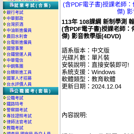
(含PDF電子書)授課老師
就業考試(合集)
傑) 影
銀行考試
中華郵政
113年 108課綱 新制學
台灣菸酒
(含PDF電子書)授課老師
中油新進僱員
傑) 影音教學版(4DVD)
農田水利會
台電新進僱員
國營事業
語系版本：中文版
台鐵營運人員
光碟片數：單片裝
中華電信
安裝說明：直接安裝即可!
中鋼集團
系統支援：Windows
台糖新進工員
國軍人才招募
軟體類型：教育軟體
台水評價人員
更新日期：2024.12.04
公職國考(套裝)
公職考試
鐵路特考
警察類考試
內容說明:
專技證照考試
律師法官考試
教職考試
調查局.國安局.外交人員