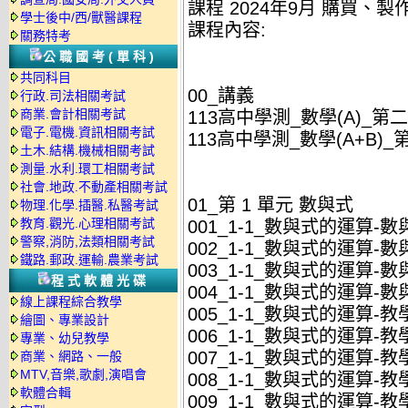
課程 2024年9月 購買、製
學士後中/西/獸醫課程
課程內容:
關務特考
公職國考(單科)
共同科目
00_講義
行政.司法相關考試
商業.會計相關考試
113高中學測_數學(A)_第二本
電子.電機.資訊相關考試
113高中學測_數學(A+B)_第
土木.結構.機械相關考試
測量.水利.環工相關考試
社會.地政.不動產相關考試
01_第 1 單元 數與式
物理.化學.插醫.私醫考試
教育.觀光.心理相關考試
001_1-1_數與式的運算-數
警察,消防,法類相關考試
002_1-1_數與式的運算-數
鐵路.郵政.運輸.農業考試
003_1-1_數與式的運算-數
程式軟體光碟
004_1-1_數與式的運算-數
線上課程綜合教學
005_1-1_數與式的運算-教學
繪圖、專業設計
006_1-1_數與式的運算-教學
專業、幼兒教學
007_1-1_數與式的運算-教學
商業、網路、一般
MTV,音樂,歌劇,演唱會
008_1-1_數與式的運算-教學
軟體合輯
009_1-1_數與式的運算-教學