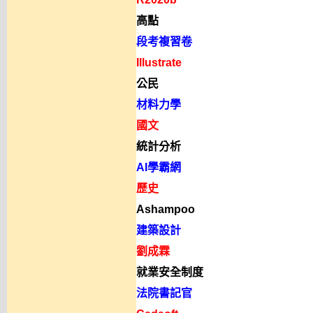
高點
段考複習卷
Illustrate
公民
材料力學
國文
統計分析
AI學霸網
歷史
Ashampoo
建築設計
劉成霖
就業安全制度
法院書記官