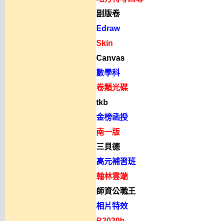
副版卷
Edraw
Skin
Canvas
數學科
卷類光碟
tkb
金榜函授
南一版
三貝德
高元補習班
翰林雲端
師資公職王
相片特效
R2020b