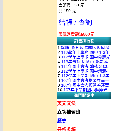
含郵資
150
元
共
150
元
結帳 / 查詢
最低消費需滿500元
銷售排行榜
1
客服LINE 及 問題反應回覆
2
112學年上學期 國中 1-3年
方式 下單後出現訂單編號就
3
112學年上學期 國中命題光
級 校用卷 (含南一.康軒.翰林.
是訂購成功 不會有回覆信
4
113年最新版 國中 會考 複
碟 康軒版 1-3年級(含108課
全科目.全部卷.含解答)完整版
5
111年國中會考 翰林 3800
習卷講義 共18卷(含南一百分
綱)(全年級、全領域) 題庫光
(2DVD)
6
112學年上學期 國中講義-
應用題彙編 + 南一 3688 應用
百EZ+南一超會考+康軒麻辣
碟(不包含：藝文+綜合+健體)
7
112學年上學期 國中 1-3年
題型較難(康軒新挑戰麻辣講
題彙編+南一歷屆試題+康軒
+康軒會考勝經+康軒易點通
8
107年國中會考複習卷南一
級 習作解答+課本解答(含康
義+翰林超級翰將講義+南一學
3800+ 應用題彙編 1-3年級 卷
+康軒圖解E點通+漢華大聯盟
9
107年國中會考複習卷漢華
版 ( 點線面 )全科目.九科含解
軒.南一.翰林全版本.全科目)
習標竿講義) 1-3年級 合輯版
類光碟
10
107年下學期國小題庫光
+翰林大滿貫+翰林橘子+翰林
版 ( 達陣 ) 全科目.八科含解
答.合輯正式版
合輯版 DVD版
DVD版
熱門關鍵字
碟-南一版（1～6年級）全科
Lite輕+翰林主題探索+奇鼎
答.合輯正式版
目合輯版 (三片裝)
KO+奇鼎進會考+金安新思維
英文文法
+金安雙向溝通+金安會考
立功補習班
735+建弘細說.活用+漢華達
陣)全科目合輯版(3片裝)
歷史
分析系統