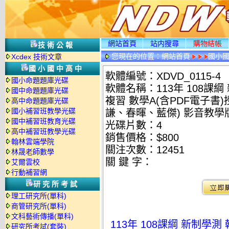
網站首頁
站内搜尋
購物結帳
技術公報
您現在的位置：
網站首頁
國小
Xcdex 技術文章
情
國小國中高中
軟體編號：XDVD_0115-4
國小命題題庫光碟
軟體名稱：113年 108課
國中命題題庫光碟
複習 數學A(含PDF電子
高中命題題庫光碟
國小補習班教學光碟
謙、春暉、藍傑) 影音教學版(
國中補習班教育光碟
光碟片數：4
高中補習班教學光碟
銷售價格：$800
翰林雲端學院
關注次數：
12451
林晟老師數學
關 鍵 字：
艾爾雲校
行動補習網
研究所考試
理工研究所(單科)
商管研究所(單科)
文科藝術傳播(單科)
113年 108課綱 新制學
研究所考試(套裝)