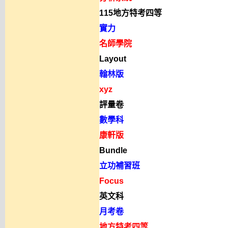
115地方特考四等
實力
名師學院
Layout
翰林版
xyz
評量卷
數學科
康軒版
Bundle
立功補習班
Focus
英文科
月考卷
地方特考四等