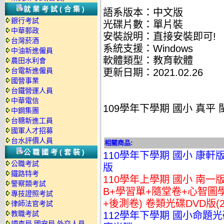
就業考試(合集)
語系版本：中文版
銀行考試
光碟片數：單片裝
中華郵政
安裝說明：直接安裝即可!
台灣菸酒
系統支援：Windows
中油新進僱員
軟體類型：教育軟體
農田水利會
台電新進僱員
更新日期：2021.02.26
國營事業
台鐵營運人員
中華電信
109學年下學期 國小 真平
中鋼集團
台糖新進工員
國軍人才招募
台水評價人員
相關商品:
公職國考(套裝)
110學年下學期 國小 康軒
公職考試
版
鐵路特考
110學年上學期 國小 南一版
警察類考試
B+學習單+隨堂卷+心智圖
專技證照考試
+後測卷) 卷類光碟DVD版(2
律師法官考試
教職考試
112學年下學期 國小命題光碟 
調查局.國安局.外交人員