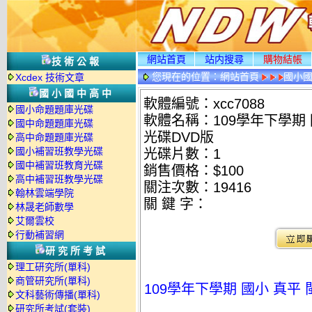
網站首頁
站内搜尋
購物結帳
技術公報
您現在的位置：
網站首頁
國小
Xcdex 技術文章
國小國中高中
軟體編號：xcc7088
國小命題題庫光碟
軟體名稱：109學年下學期 
國中命題題庫光碟
光碟DVD版
高中命題題庫光碟
國小補習班教學光碟
光碟片數：1
國中補習班教育光碟
銷售價格：$100
高中補習班教學光碟
關注次數：
19416
翰林雲端學院
關 鍵 字：
林晟老師數學
艾爾雲校
行動補習網
研究所考試
理工研究所(單科)
商管研究所(單科)
109學年下學期 國小 真平
文科藝術傳播(單科)
研究所考試(套裝)