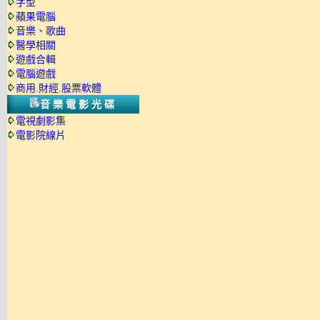
字型
蘋果電腦
音樂、歌曲
醫學相關
遊戲合輯
電腦遊戲
商用.財經.股票軟體
音樂電影光碟
電視劇影集
電影院線片