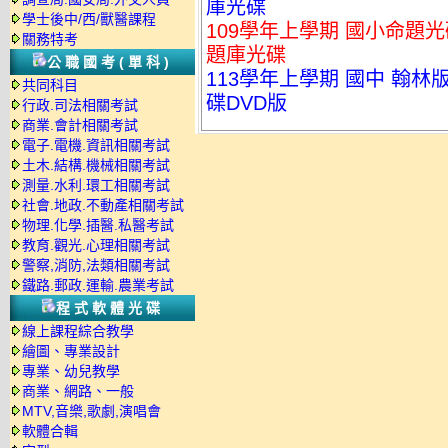
庫光碟
學士後中/西/獸醫課程
109學年上學期 國小命題光碟 
關務特考
題庫光碟
公職國考(單科)
113學年上學期 國中 翰林版
共同科目
碟DVD版
行政.司法相關考試
商業.會計相關考試
電子.電機.資訊相關考試
土木.結構.機械相關考試
測量.水利.環工相關考試
社會.地政.不動產相關考試
物理.化學.插醫.私醫考試
教育.觀光.心理相關考試
警察,消防,法類相關考試
鐵路.郵政.運輸.農業考試
程式軟體光碟
線上課程綜合教學
繪圖、專業設計
專業、幼兒教學
商業、網路、一般
MTV,音樂,歌劇,演唱會
軟體合輯