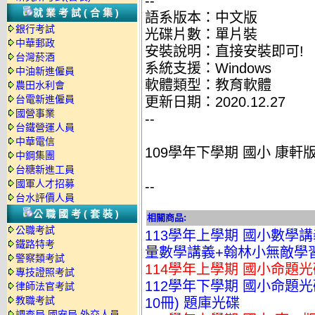
--
就業考試(合集)
語系版本：中文版
銀行考試
光碟片數：單片裝
中華郵政
安裝說明：直接安裝即可!
台灣菸酒
系統支援：Windows
中油新進僱員
軟體類型：教育軟體
農田水利會
台電新進僱員
更新日期：2020.12.27
國營事業
--
台鐵營運人員
中華電信
109學年下學期 國小 康軒
中鋼集團
台糖新進工員
國軍人才招募
--
台水評價人員
公職國考(套裝)
相關商品:
公職考試
113學年上學期 國小數學
鐵路特考
量數學講義+翰林小無敵學習數
警察類考試
114學年上學期 國小命題光
專技證照考試
112學年下學期 國小命題光碟 何嘉
律師法官考試
教職考試
10冊) 題庫光碟
調查局.國安局.外交人員