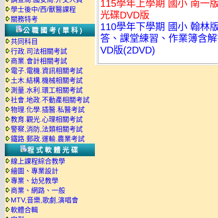
115學年上學期 國小 南一
學士後中/西/獸醫課程
光碟DVD版
關務特考
110學年下學期 國小 翰
公職國考(單科)
答、課堂練習、作業簿含解答
共同科目
VD版(2DVD)
行政.司法相關考試
商業.會計相關考試
電子.電機.資訊相關考試
土木.結構.機械相關考試
測量.水利.環工相關考試
社會.地政.不動產相關考試
物理.化學.插醫.私醫考試
教育.觀光.心理相關考試
警察,消防,法類相關考試
鐵路.郵政.運輸.農業考試
程式軟體光碟
線上課程綜合教學
繪圖、專業設計
專業、幼兒教學
商業、網路、一般
MTV,音樂,歌劇,演唱會
軟體合輯