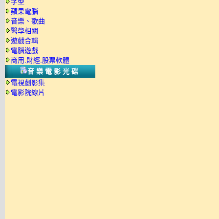
字型
蘋果電腦
音樂、歌曲
醫學相關
遊戲合輯
電腦遊戲
商用.財經.股票軟體
音樂電影光碟
電視劇影集
電影院線片