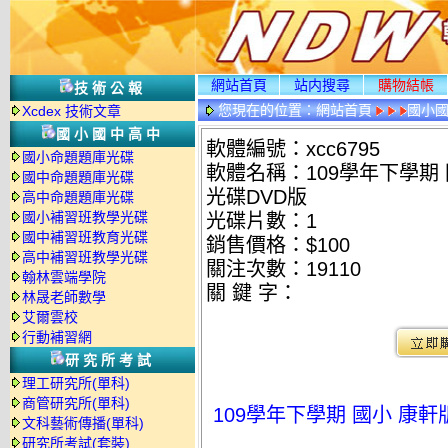
網站首頁
站内搜尋
購物結帳
技術公報
您現在的位置：
網站首頁
國小
Xcdex 技術文章
國小國中高中
軟體編號：xcc6795
國小命題題庫光碟
軟體名稱：109學年下學期 
國中命題題庫光碟
光碟DVD版
高中命題題庫光碟
國小補習班教學光碟
光碟片數：1
國中補習班教育光碟
銷售價格：$100
高中補習班教學光碟
關注次數：
19110
翰林雲端學院
關 鍵 字：
林晟老師數學
艾爾雲校
行動補習網
研究所考試
理工研究所(單科)
商管研究所(單科)
109學年下學期 國小 康軒
文科藝術傳播(單科)
研究所考試(套裝)