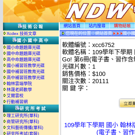
網站首頁
站内搜尋
購物結帳
技術公報
您現在的位置：
網站首頁
國小
Xcdex 技術文章
國小國中高中
軟體編號：xcc6752
國小命題題庫光碟
軟體名稱：109學年下學期 國小
國中命題題庫光碟
Go! 第6冊(電子書、習作含
高中命題題庫光碟
國小補習班教學光碟
光碟片數：1
國中補習班教育光碟
銷售價格：$100
高中補習班教學光碟
關注次數：
20111
翰林雲端學院
關 鍵 字：
林晟老師數學
艾爾雲校
行動補習網
研究所考試
理工研究所(單科)
商管研究所(單科)
109學年下學期 國小 翰林版 英
文科藝術傳播(單科)
(電子書、習作
研究所考試(套裝)