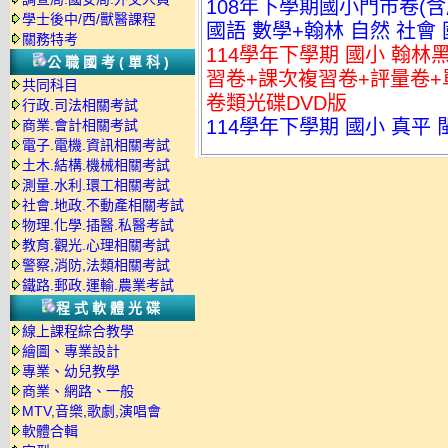
108年下學期國小門市卷(含
學士後中/西/獸醫課程
國語 數學+翰林 自然 社會 
關務特考
114學年下學期 國小 翰
公職國考(單科)
習卷+課次複習卷+評量卷+
共同科目
卷類光碟DVD版
行政.司法相關考試
114學年下學期 國小 真平
商業.會計相關考試
電子.電機.資訊相關考試
土木.結構.機械相關考試
測量.水利.環工相關考試
社會.地政.不動產相關考試
物理.化學.插醫.私醫考試
教育.觀光.心理相關考試
警察,消防,法類相關考試
鐵路.郵政.運輸.農業考試
程式軟體光碟
線上課程綜合教學
繪圖、專業設計
專業、幼兒教學
商業、網路、一般
MTV,音樂,歌劇,演唱會
軟體合輯