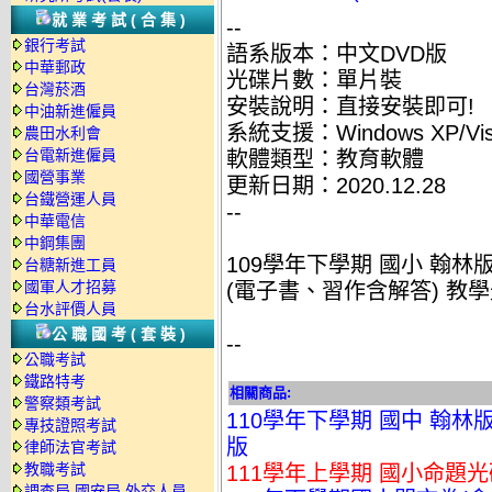
就業考試(合集)
--
銀行考試
語系版本：中文DVD版
中華郵政
光碟片數：單片裝
台灣菸酒
安裝說明：直接安裝即可!
中油新進僱員
系統支援：Windows XP/Vist
農田水利會
台電新進僱員
軟體類型：教育軟體
國營事業
更新日期：2020.12.28
台鐵營運人員
--
中華電信
中鋼集團
109學年下學期 國小 翰林版 英
台糖新進工員
國軍人才招募
(電子書、習作含解答) 教學
台水評價人員
公職國考(套裝)
--
公職考試
鐵路特考
相關商品:
警察類考試
110學年下學期 國中 翰林
專技證照考試
版
律師法官考試
教職考試
111學年上學期 國小命題光
調查局.國安局.外交人員