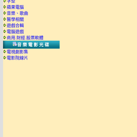
字型
蘋果電腦
音樂、歌曲
醫學相關
遊戲合輯
電腦遊戲
商用.財經.股票軟體
音樂電影光碟
電視劇影集
電影院線片