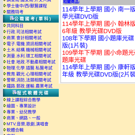
相關商品:
學士後中/西/獸醫課程
114學年上學期 國小 南一
關務特考
學光碟DVD版
公職國考(單科)
114學年上學期 國小 翰林版
共同科目
6年級 教學光碟DVD版
行政.司法相關考試
108年下學期 國小題庫光碟
商業.會計相關考試
電子.電機.資訊相關考試
版(1片裝)
土木.結構.機械相關考試
109學年下學期 國小命題光碟
測量.水利.環工相關考試
題庫光碟
社會.地政.不動產相關考試
114學年上學期 國小 康軒
物理.化學.插醫.私醫考試
年級 教學光碟DVD版(2片裝
教育.觀光.心理相關考試
警察,消防,法類相關考試
鐵路.郵政.運輸.農業考試
程式軟體光碟
線上課程綜合教學
繪圖、專業設計
專業、幼兒教學
商業、網路、一般
MTV,音樂,歌劇,演唱會
軟體合輯