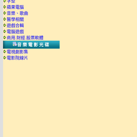
字型
蘋果電腦
音樂、歌曲
醫學相關
遊戲合輯
電腦遊戲
商用.財經.股票軟體
音樂電影光碟
電視劇影集
電影院線片