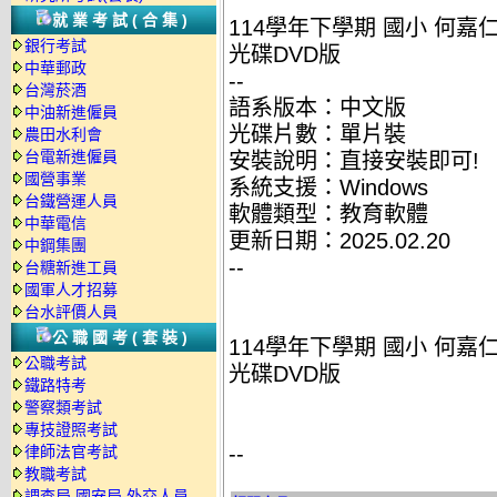
就業考試(合集)
114學年下學期 國小 何嘉仁 G
銀行考試
光碟DVD版
中華郵政
--
台灣菸酒
語系版本：中文版
中油新進僱員
光碟片數：單片裝
農田水利會
台電新進僱員
安裝說明：直接安裝即可!
國營事業
系統支援：Windows
台鐵營運人員
軟體類型：教育軟體
中華電信
更新日期：2025.02.20
中鋼集團
--
台糖新進工員
國軍人才招募
台水評價人員
公職國考(套裝)
114學年下學期 國小 何嘉仁 G
公職考試
光碟DVD版
鐵路特考
警察類考試
專技證照考試
--
律師法官考試
教職考試
調查局.國安局.外交人員