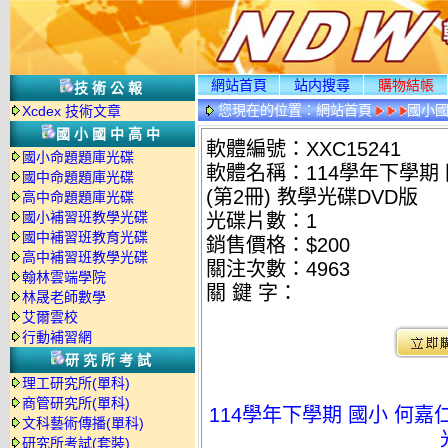
網站首頁
站内搜尋
購物結帳
技術公報
您現在的位置：
網站首頁
國小
Xcdex 技術文章
國小國中高中
軟體編號：XXC15241
國小命題題庫光碟
軟體名稱：114學年下學期 國小
國中命題題庫光碟
(第2冊) 教學光碟DVD版
高中命題題庫光碟
國小補習班教學光碟
光碟片數：1
國中補習班教育光碟
銷售價格：$200
高中補習班教學光碟
關注次數：
4963
翰林雲端學院
關 鍵 字：
林晟老師數學
艾爾雲校
行動補習網
研究所考試
理工研究所(單科)
商管研究所(單科)
114學年下學期 國小 何嘉仁 G
文科藝術傳播(單科)
研究所考試(套裝)