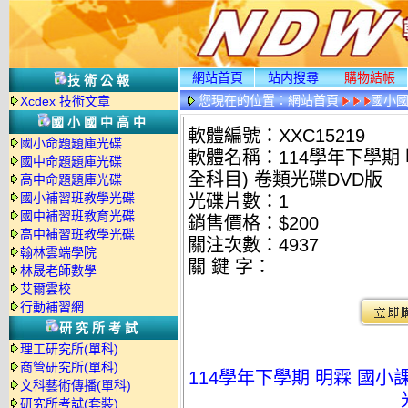
網站首頁
站内搜尋
購物結帳
技術公報
您現在的位置：
網站首頁
國小
Xcdex 技術文章
國小國中高中
軟體編號：XXC15219
國小命題題庫光碟
軟體名稱：114學年下學期 
國中命題題庫光碟
全科目) 卷類光碟DVD版
高中命題題庫光碟
國小補習班教學光碟
光碟片數：1
國中補習班教育光碟
銷售價格：$200
高中補習班教學光碟
關注次數：
4937
翰林雲端學院
關 鍵 字：
林晟老師數學
艾爾雲校
行動補習網
研究所考試
理工研究所(單科)
商管研究所(單科)
114學年下學期 明霖 國小課
文科藝術傳播(單科)
研究所考試(套裝)