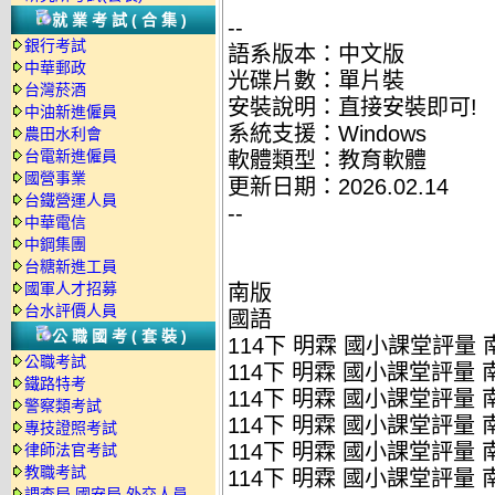
就業考試(合集)
--
銀行考試
語系版本：中文版
中華郵政
光碟片數：單片裝
台灣菸酒
安裝說明：直接安裝即可!
中油新進僱員
系統支援：Windows
農田水利會
台電新進僱員
軟體類型：教育軟體
國營事業
更新日期：2026.02.14
台鐵營運人員
--
中華電信
中鋼集團
台糖新進工員
國軍人才招募
南版
台水評價人員
國語
公職國考(套裝)
114下 明霖 國小課堂評量 南
公職考試
114下 明霖 國小課堂評量 南
鐵路特考
114下 明霖 國小課堂評量 南
警察類考試
114下 明霖 國小課堂評量 南
專技證照考試
114下 明霖 國小課堂評量 南
律師法官考試
教職考試
114下 明霖 國小課堂評量 南
調查局.國安局.外交人員