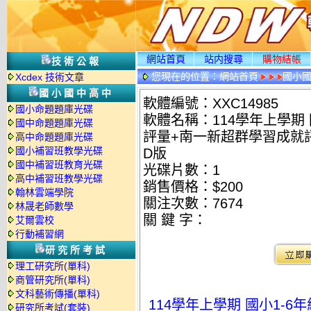
網站首頁
站内搜尋
購物結帳
技術公報
您現在的位置：
網站首頁
國小
Xcdex 技術文章
國小國中高中
軟體編號：XXC14985
國小命題題庫光碟
軟體名稱：114學年上學期 
國中命題題庫光碟
評量+南一新超群學習成就評
高中命題題庫光碟
國小補習班教學光碟
D版
國中補習班教育光碟
光碟片數：1
高中補習班教學光碟
銷售價格：$200
翰林雲端學院
關注次數：
7674
林晟老師數學
關 鍵 字：
艾爾雲校
行動補習網
研究所考試
理工研究所(單科)
商管研究所(單科)
文科藝術傳播(單科)
114學年上學期 國小1-
研究所考試(套裝)