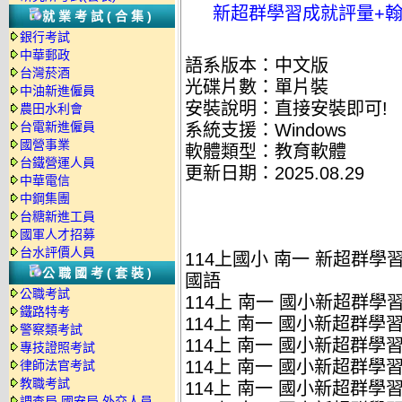
新超群學習成就評量+翰
就業考試(合集)
銀行考試
中華郵政
語系版本：中文版
台灣菸酒
光碟片數：單片裝
中油新進僱員
安裝說明：直接安裝即可!
農田水利會
台電新進僱員
系統支援：Windows
國營事業
軟體類型：教育軟體
台鐵營運人員
更新日期：2025.08.29
中華電信
中鋼集團
台糖新進工員
國軍人才招募
台水評價人員
114上國小 南一 新超群學
公職國考(套裝)
國語
公職考試
114上 南一 國小新超群學習成
鐵路特考
114上 南一 國小新超群學習成
警察類考試
114上 南一 國小新超群學習成
專技證照考試
114上 南一 國小新超群學習成
律師法官考試
教職考試
114上 南一 國小新超群學習成
調查局.國安局.外交人員