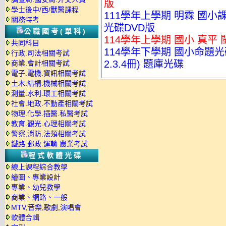
版
學士後中/西/獸醫課程
111學年上學期 明霖 國小
關務特考
光碟DVD版
公職國考(單科)
114學年上學期 國小 真平
共同科目
114學年下學期 國小命題光碟 
行政.司法相關考試
2.3.4冊) 題庫光碟
商業.會計相關考試
電子.電機.資訊相關考試
土木.結構.機械相關考試
測量.水利.環工相關考試
社會.地政.不動產相關考試
物理.化學.插醫.私醫考試
教育.觀光.心理相關考試
警察,消防,法類相關考試
鐵路.郵政.運輸.農業考試
程式軟體光碟
線上課程綜合教學
繪圖、專業設計
專業、幼兒教學
商業、網路、一般
MTV,音樂,歌劇,演唱會
軟體合輯