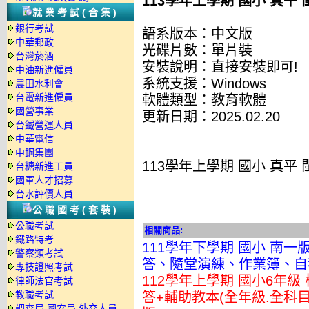
113學年上學期 國小 真平
就業考試(合集)
銀行考試
語系版本：中文版
中華郵政
光碟片數：單片裝
台灣菸酒
安裝說明：直接安裝即可!
中油新進僱員
系統支援：Windows
農田水利會
台電新進僱員
軟體類型：教育軟體
國營事業
更新日期：2025.02.20
台鐵營運人員
中華電信
中鋼集團
113學年上學期 國小 真平
台糖新進工員
國軍人才招募
台水評價人員
公職國考(套裝)
公職考試
相關商品:
鐵路特考
111學年下學期 國小 南
警察類考試
答、隨堂演練、作業簿、自我
專技證照考試
112學年上學期 國小6年級
律師法官考試
教職考試
答+輔助教本(全年級.全科目
調查局.國安局.外交人員