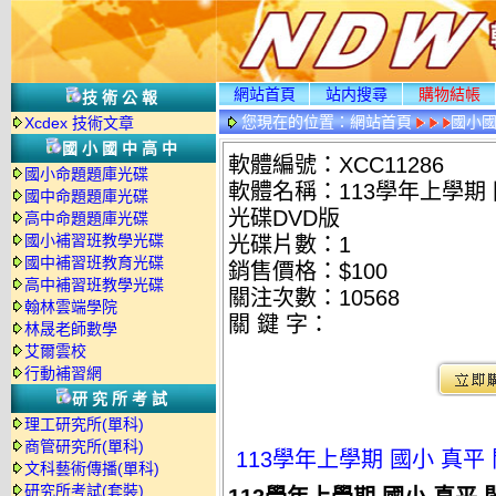
網站首頁
站内搜尋
購物結帳
技術公報
您現在的位置：
網站首頁
國小
Xcdex 技術文章
國小國中高中
軟體編號：XCC11286
國小命題題庫光碟
軟體名稱：113學年上學期 
國中命題題庫光碟
光碟DVD版
高中命題題庫光碟
國小補習班教學光碟
光碟片數：1
國中補習班教育光碟
銷售價格：$100
高中補習班教學光碟
關注次數：
10568
翰林雲端學院
關 鍵 字：
林晟老師數學
艾爾雲校
行動補習網
研究所考試
理工研究所(單科)
商管研究所(單科)
113學年上學期 國小 真平
文科藝術傳播(單科)
研究所考試(套裝)