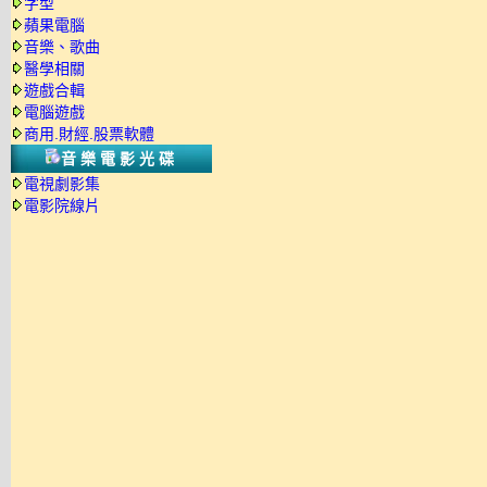
字型
蘋果電腦
音樂、歌曲
醫學相關
遊戲合輯
電腦遊戲
商用.財經.股票軟體
音樂電影光碟
電視劇影集
電影院線片