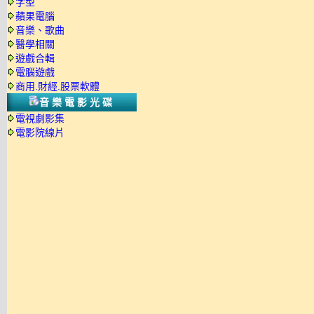
字型
蘋果電腦
音樂、歌曲
醫學相關
遊戲合輯
電腦遊戲
商用.財經.股票軟體
音樂電影光碟
電視劇影集
電影院線片