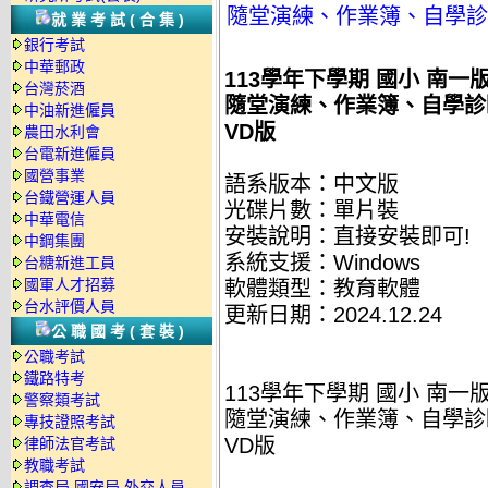
隨堂演練、作業簿、自學診斷
就業考試(合集)
銀行考試
中華郵政
113學年下學期 國小 南
台灣菸酒
隨堂演練、作業簿、自學診斷
中油新進僱員
VD版
農田水利會
台電新進僱員
國營事業
語系版本：中文版
台鐵營運人員
光碟片數：單片裝
中華電信
安裝說明：直接安裝即可!
中鋼集團
系統支援：Windows
台糖新進工員
國軍人才招募
軟體類型：教育軟體
台水評價人員
更新日期：2024.12.24
公職國考(套裝)
公職考試
鐵路特考
113學年下學期 國小 南
警察類考試
隨堂演練、作業簿、自學診斷
專技證照考試
VD版
律師法官考試
教職考試
調查局.國安局.外交人員