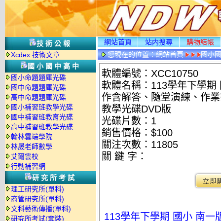
網站首頁
站内搜尋
購物結帳
技術公報
您現在的位置：
網站首頁
國小
Xcdex 技術文章
國小國中高中
軟體編號：XCC10750
國小命題題庫光碟
軟體名稱：113學年下學期
國中命題題庫光碟
作含解答、隨堂演練、作業
高中命題題庫光碟
國小補習班教學光碟
教學光碟DVD版
國中補習班教育光碟
光碟片數：1
高中補習班教學光碟
銷售價格：$100
翰林雲端學院
關注次數：
11805
林晟老師數學
關 鍵 字：
艾爾雲校
行動補習網
研究所考試
理工研究所(單科)
商管研究所(單科)
文科藝術傳播(單科)
113學年下學期 國小 南
研究所考試(套裝)