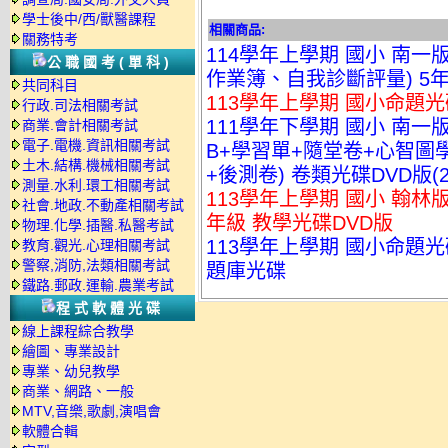
學士後中/西/獸醫課程
相關商品:
關務特考
114學年上學期 國小 南
公職國考(單科)
作業簿、自我診斷評量) 5年
共同科目
113學年上學期 國小命題光
行政.司法相關考試
111學年下學期 國小 南一版
商業.會計相關考試
電子.電機.資訊相關考試
B+學習單+隨堂卷+心智圖
土木.結構.機械相關考試
+後測卷) 卷類光碟DVD版(2
測量.水利.環工相關考試
113學年上學期 國小 翰林版
社會.地政.不動產相關考試
年級 教學光碟DVD版
物理.化學.插醫.私醫考試
113學年上學期 國小命題光碟
教育.觀光.心理相關考試
警察,消防,法類相關考試
題庫光碟
鐵路.郵政.運輸.農業考試
程式軟體光碟
線上課程綜合教學
繪圖、專業設計
專業、幼兒教學
商業、網路、一般
MTV,音樂,歌劇,演唱會
軟體合輯