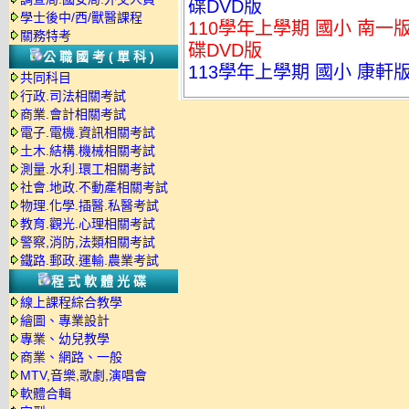
碟DVD版
學士後中/西/獸醫課程
110學年上學期 國小 南一
關務特考
碟DVD版
公職國考(單科)
113學年上學期 國小 康軒版 
共同科目
行政.司法相關考試
商業.會計相關考試
電子.電機.資訊相關考試
土木.結構.機械相關考試
測量.水利.環工相關考試
社會.地政.不動產相關考試
物理.化學.插醫.私醫考試
教育.觀光.心理相關考試
警察,消防,法類相關考試
鐵路.郵政.運輸.農業考試
程式軟體光碟
線上課程綜合教學
繪圖、專業設計
專業、幼兒教學
商業、網路、一般
MTV,音樂,歌劇,演唱會
軟體合輯