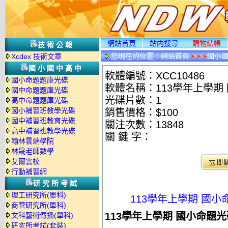
網站首頁
站内搜尋
購物結帳
技術公報
您現在的位置：
網站首頁
國小
Xcdex 技術文章
國小國中高中
軟體編號：XCC10486
國小命題題庫光碟
軟體名稱：113學年上學期 
國中命題題庫光碟
光碟片數：1
高中命題題庫光碟
國小補習班教學光碟
銷售價格：$100
國中補習班教育光碟
關注次數：
13848
高中補習班教學光碟
關 鍵 字：
翰林雲端學院
林晟老師數學
艾爾雲校
行動補習網
研究所考試
理工研究所(單科)
113學年上學期 國小
商管研究所(單科)
113學年上學期 國小命題光
文科藝術傳播(單科)
研究所考試(套裝)