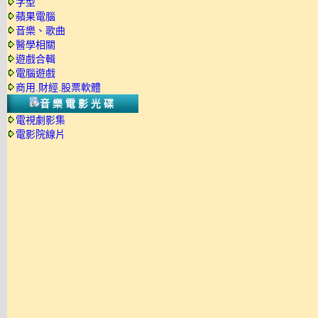
字型
蘋果電腦
音樂、歌曲
醫學相關
遊戲合輯
電腦遊戲
商用.財經.股票軟體
音樂電影光碟
電視劇影集
電影院線片