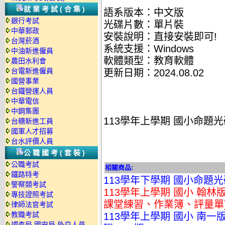
就業考試(合集)
語系版本：中文版
銀行考試
光碟片數：單片裝
中華郵政
安裝說明：直接安裝即可!
台灣菸酒
系統支援：Windows
中油新進僱員
軟體類型：教育軟體
農田水利會
台電新進僱員
更新日期：2024.08.02
國營事業
台鐵營運人員
中華電信
中鋼集團
113學年上學期 國小命題光
台糖新進工員
國軍人才招募
台水評價人員
公職國考(套裝)
公職考試
相關商品:
鐵路特考
113學年下學期 國小命題光
警察類考試
113學年上學期 國小 翰
專技證照考試
課堂練習、作業簿、評量單) 
律師法官考試
教職考試
113學年上學期 國小 南一
調查局.國安局.外交人員