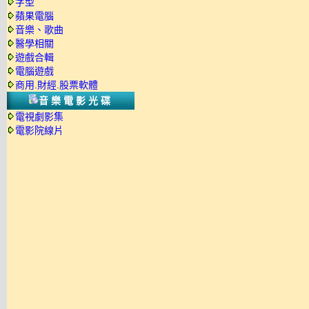
字型
蘋果電腦
音樂、歌曲
醫學相關
遊戲合輯
電腦遊戲
商用.財經.股票軟體
音樂電影光碟
電視劇影集
電影院線片