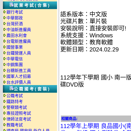
就業考試(合集)
銀行考試
語系版本：中文版
中華郵政
光碟片數：單片裝
台灣菸酒
安裝說明：直接安裝即可!
中油新進僱員
系統支援：Windows
農田水利會
台電新進僱員
軟體類型：教育軟體
國營事業
更新日期：2024.02.29
台鐵營運人員
中華電信
中鋼集團
台糖新進工員
國軍人才招募
112學年下學期 國小 南一
台水評價人員
碟DVD版
公職國考(套裝)
公職考試
鐵路特考
警察類考試
專技證照考試
相關商品:
律師法官考試
教職考試
112學年上學期 良品國小(南
調查局.國安局.外交人員