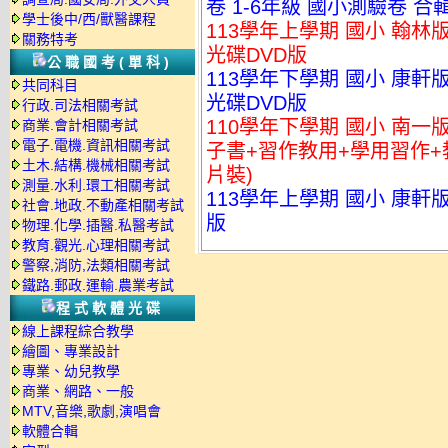
卷 1-6年級 國小測驗卷 合
學士後中/西/獸醫課程
113學年上學期 國小 翰林
關務特考
光碟DVD版
公職國考(單科)
113學年下學期 國小 康軒
共同科目
光碟DVD版
行政.司法相關考試
110學年下學期 國小 南一
商業.會計相關考試
電子.電機.資訊相關考試
子書+習作教用+學用習作+教師
土木.結構.機械相關考試
片裝)
測量.水利.環工相關考試
113學年上學期 國小 康軒
社會.地政.不動產相關考試
版
物理.化學.插醫.私醫考試
教育.觀光.心理相關考試
警察,消防,法類相關考試
鐵路.郵政.運輸.農業考試
程式軟體光碟
線上課程綜合教學
繪圖、專業設計
專業、幼兒教學
商業、網路、一般
MTV,音樂,歌劇,演唱會
軟體合輯