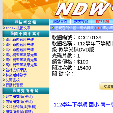
網站首頁
站内搜尋
購物結帳
技術公報
您現在的位置：
網站首頁
國小
Xcdex 技術文章
國小國中高中
軟體編號：XCC10139
國小命題題庫光碟
軟體名稱：112學年下學期 
國中命題題庫光碟
級 教學光碟DVD版
高中命題題庫光碟
國小補習班教學光碟
光碟片數：1
國中補習班教育光碟
銷售價格：$100
高中補習班教學光碟
關注次數：
15400
翰林雲端學院
關 鍵 字：
林晟老師數學
艾爾雲校
行動補習網
研究所考試
理工研究所(單科)
商管研究所(單科)
112學年下學期 國小 南
文科藝術傳播(單科)
研究所考試(套裝)