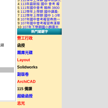
3
112學年上學期 國中命題光
級 校用卷 (含南一.康軒.翰林.
是訂購成功 不會有回覆信
4
113年最新版 國中 會考 複
碟 康軒版 1-3年級(含108課
全科目.全部卷.含解答)完整版
5
111年國中會考 翰林 3800
習卷講義 共18卷(含南一百分
綱)(全年級、全領域) 題庫光
(2DVD)
6
112學年上學期 國中講義-
應用題彙編 + 南一 3688 應用
百EZ+南一超會考+康軒麻辣
碟(不包含：藝文+綜合+健體)
7
112學年上學期 國中 1-3年
題型較難(康軒新挑戰麻辣講
題彙編+南一歷屆試題+康軒
+康軒會考勝經+康軒易點通
8
107年國中會考複習卷南一
級 習作解答+課本解答(含康
義+翰林超級翰將講義+南一學
3800+ 應用題彙編 1-3年級 卷
+康軒圖解E點通+漢華大聯盟
9
107年國中會考複習卷漢華
版 ( 點線面 )全科目.九科含解
軒.南一.翰林全版本.全科目)
習標竿講義) 1-3年級 合輯版
類光碟
10
107年下學期國小題庫光
+翰林大滿貫+翰林橘子+翰林
版 ( 達陣 ) 全科目.八科含解
答.合輯正式版
合輯版 DVD版
DVD版
熱門關鍵字
碟-南一版（1～6年級）全科
Lite輕+翰林主題探索+奇鼎
答.合輯正式版
目合輯版 (三片裝)
KO+奇鼎進會考+金安新思維
勞工行政
+金安雙向溝通+金安會考
光碟
函授
735+建弘細說.活用+漢華達
陣)全科目合輯版(3片裝)
題庫光碟
Layout
Solidworks
副版卷
ArchiCAD
115 備課
超級函授
志光