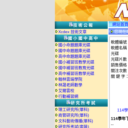
網站首
技術公報
您現在
Xcdex 技術文章
國小國中高中
軟體編號：
國小命題題庫光碟
軟體名稱：
國中命題題庫光碟
光碟
高中命題題庫光碟
光碟片數
國小補習班教學光碟
銷售價格：
國中補習班教育光碟
關注次數
高中補習班教學光碟
關 鍵 字
翰林雲端學院
林晟老師數學
艾爾雲校
行動補習網
研究所考試
理工研究所(單科)
114
商管研究所(單科)
114學年
文科藝術傳播(單科)
--
研究所考試(套裝)