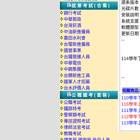
語系版本
就業考試(合集)
光碟片數
銀行考試
安裝說明
中華郵政
系統支援：
台灣菸酒
軟體類型
中油新進僱員
更新日期：2
農田水利會
--
台電新進僱員
國營事業
台鐵營運人員
114學年
中華電信
中鋼集團
台糖新進工員
--
國軍人才招募
台水評價人員
相關商品:
公職國考(套裝)
110學年
公職考試
115學年
鐵路特考
111學年
警察類考試
112學年
專技證照考試
113學年上
律師法官考試
教職考試
調查局.國安局.外交人員