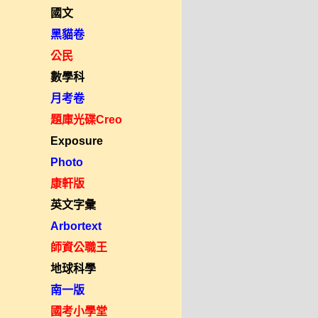
國文
黑貓卷
公民
數學科
月考卷
題庫光碟Creo
Exposure
Photo
康軒版
英文字彙
Arbortext
師資公職王
地球科學
南一版
國考小學堂