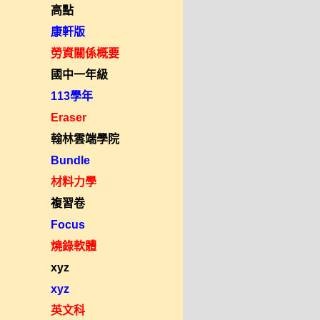
高點
康軒版
勞資關係概要
國中一年級
113學年
Eraser
翰林雲端學院
Bundle
材料力學
複習卷
Focus
燒錄軟體
xyz
xyz
英文科