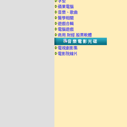
字型
蘋果電腦
音樂、歌曲
醫學相關
遊戲合輯
電腦遊戲
商用.財經.股票軟體
音樂電影光碟
電視劇影集
電影院線片