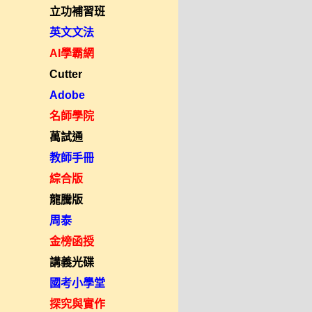
立功補習班
英文文法
AI學霸網
Cutter
Adobe
名師學院
萬試通
教師手冊
綜合版
龍騰版
周泰
金榜函授
講義光碟
國考小學堂
探究與實作