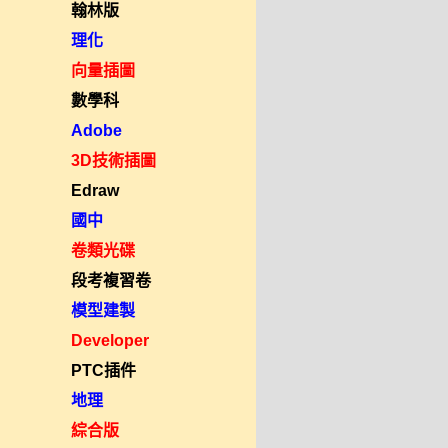
翰林版
理化
向量插圖
數學科
Adobe
3D技術插圖
Edraw
國中
卷類光碟
段考複習卷
模型建製
Developer
PTC插件
地理
綜合版