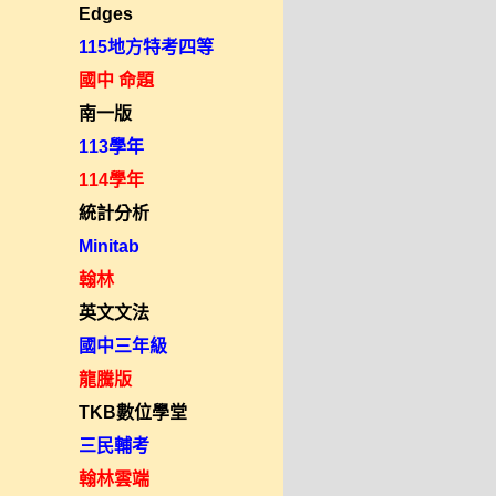
Edges
115地方特考四等
國中 命題
南一版
113學年
114學年
統計分析
Minitab
翰林
英文文法
國中三年級
龍騰版
TKB數位學堂
三民輔考
翰林雲端