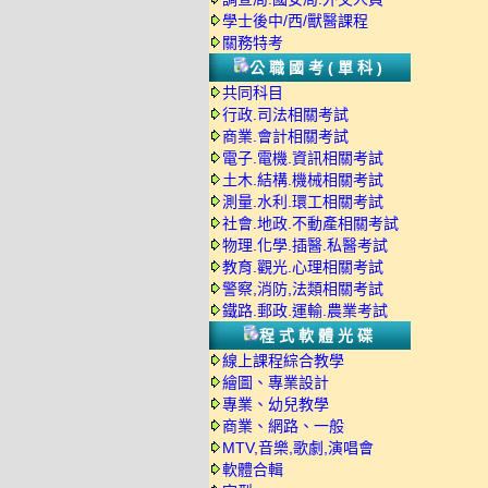
學士後中/西/獸醫課程
關務特考
公職國考(單科)
共同科目
行政.司法相關考試
商業.會計相關考試
電子.電機.資訊相關考試
土木.結構.機械相關考試
測量.水利.環工相關考試
社會.地政.不動產相關考試
物理.化學.插醫.私醫考試
教育.觀光.心理相關考試
警察,消防,法類相關考試
鐵路.郵政.運輸.農業考試
程式軟體光碟
線上課程綜合教學
繪圖、專業設計
專業、幼兒教學
商業、網路、一般
MTV,音樂,歌劇,演唱會
軟體合輯