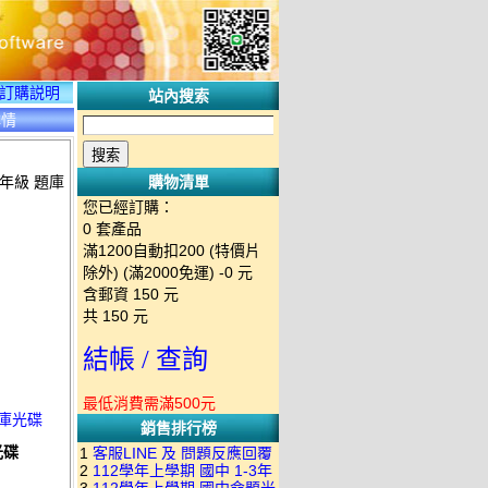
訂購説明
站內搜索
詳情
3年級 題庫
購物清單
您已經訂購：
0
套產品
滿1200自動扣200 (特價片
除外) (滿2000免運)
-0 元
含郵資
150
元
共
150
元
結帳 / 查詢
最低消費需滿500元
題庫光碟
銷售排行榜
光碟
1
客服LINE 及 問題反應回覆
2
112學年上學期 國中 1-3年
方式 下單後出現訂單編號就