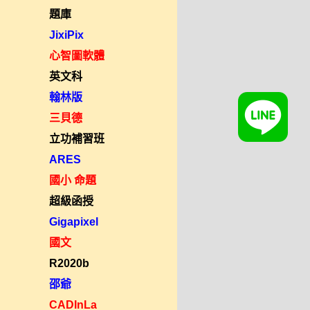
題庫
JixiPix
心智圖軟體
英文科
翰林版
三貝德
立功補習班
ARES
國小 命題
超級函授
Gigapixel
國文
R2020b
邵爺
CADInLa