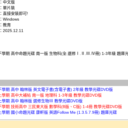
：中文版
：單片裝
：直接安裝即可!
Windows
：教育
025.12.11
下學期 高中命題光碟 南一版 生物科(全.選修Ⅰ.Ⅱ.Ⅲ.Ⅳ冊) 1-3年級 題庫
下學期 高中 翰林版 英文電子書(含電子書) 2年級 教學光碟DVD版
上學期 高中大補帖 南一版 地理科 1-3年級 教學光碟DVD版
上學期 高中 翰林版 選修生物Ⅲ 教學光碟DVD版
下學期 技術高中 三民東大版 數學科(B版、C版) 1-4冊 教學光碟DVD版
學期 國小命題光碟 康軒版 英語Follow Me (1.3.5.7.9冊) 題庫光碟