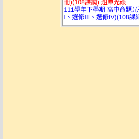
冊)(108課綱) 題庫光碟
111學年下學期 高中命題光
I、選修III、選修IV)(108