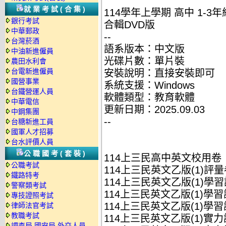
就業考試(合集)
114學年上學期 高中 1-3
銀行考試
合輯DVD版
中華郵政
--
台灣菸酒
語系版本：中文版
中油新進僱員
光碟片數：單片裝
農田水利會
台電新進僱員
安裝說明：直接安裝即可
國營事業
系統支援：Windows
台鐵營運人員
軟體類型：教育軟體
中華電信
更新日期：2025.09.03
中鋼集團
--
台糖新進工員
國軍人才招募
台水評價人員
公職國考(套裝)
114上三民高中英文校用卷
公職考試
114上三民英文乙版(1)評量
鐵路特考
114上三民英文乙版(1)學習評
警察類考試
114上三民英文乙版(1)學習評
專技證照考試
114上三民英文乙版(1)學習評
律師法官考試
教職考試
114上三民英文乙版(1)實力評
調查局.國安局.外交人員