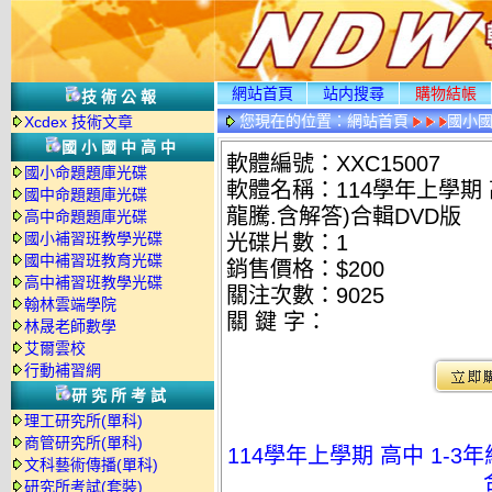
網站首頁
站内搜尋
購物結帳
技術公報
您現在的位置：
網站首頁
國小
Xcdex 技術文章
國小國中高中
軟體編號：XXC15007
國小命題題庫光碟
軟體名稱：114學年上學期 
國中命題題庫光碟
龍騰.含解答)合輯DVD版
高中命題題庫光碟
國小補習班教學光碟
光碟片數：1
國中補習班教育光碟
銷售價格：$200
高中補習班教學光碟
關注次數：
9025
翰林雲端學院
關 鍵 字：
林晟老師數學
艾爾雲校
行動補習網
研究所考試
理工研究所(單科)
商管研究所(單科)
114學年上學期 高中 1-3
文科藝術傳播(單科)
研究所考試(套裝)