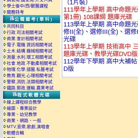
（1片裝）
學士後中/西/獸醫課程
111學年上學期 高中命題光碟 
關務特考
第1冊) 108課綱 題庫光碟
公職國考(單科)
113學年上學期 高中命題光
共同科目
修II(全)、選修III(全)、選
行政.司法相關考試
光碟
商業.會計相關考試
電子.電機.資訊相關考試
113學年上學期 技術高中 三
土木.結構.機械相關考試
題庫光碟、教學光碟DVD版
測量.水利.環工相關考試
112學年下學期 高中大補帖 
社會.地政.不動產相關考試
D版
物理.化學.插醫.私醫考試
教育.觀光.心理相關考試
警察,消防,法類相關考試
鐵路.郵政.運輸.農業考試
程式軟體光碟
線上課程綜合教學
繪圖、專業設計
專業、幼兒教學
商業、網路、一般
MTV,音樂,歌劇,演唱會
軟體合輯