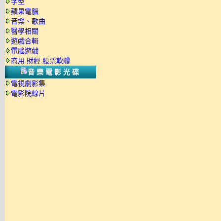
字型
蘋果電腦
音樂、歌曲
醫學相關
遊戲合輯
電腦遊戲
商用.財經.股票軟體
音樂電影光碟
電視劇影集
電影院線片