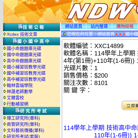
網站首頁
站内搜尋
購物結帳
技術公報
您現在的位置：
網站首頁
國小
Xcdex 技術文章
國小國中高中
軟體編號：XXC14899
國小命題題庫光碟
軟體名稱：114學年上學期 
國中命題題庫光碟
4年(第1冊)+110年(1-6冊)
高中命題題庫光碟
國小補習班教學光碟
光碟片數：1
國中補習班教育光碟
銷售價格：$200
高中補習班教學光碟
關注次數：
8101
翰林雲端學院
關 鍵 字：
林晟老師數學
艾爾雲校
行動補習網
研究所考試
理工研究所(單科)
商管研究所(單科)
114學年上學期 技術高中命題
文科藝術傳播(單科)
110年(1-6冊))
研究所考試(套裝)