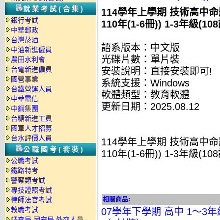
就業考試(合集)
114學年上學期 技術高中命題
銀行考試
110年(1-6冊)) 1-3年級(
中華郵政
台灣菸酒
語系版本：中文版
中油新進僱員
光碟片數：單片裝
農田水利會
台電新進僱員
安裝說明：直接安裝即可!
國營事業
系統支援：Windows
台鐵營運人員
軟體類型：教育軟體
中華電信
更新日期：2025.08.12
中鋼集團
台糖新進工員
國軍人才招募
台水評價人員
114學年上學期 技術高中命題
公職國考(套裝)
110年(1-6冊)) 1-3年級(
公職考試
鐵路特考
警察類考試
專技證照考試
相關商品:
律師法官考試
教職考試
07學年下學期 高中 1～3
調查局.國安局.外交人員