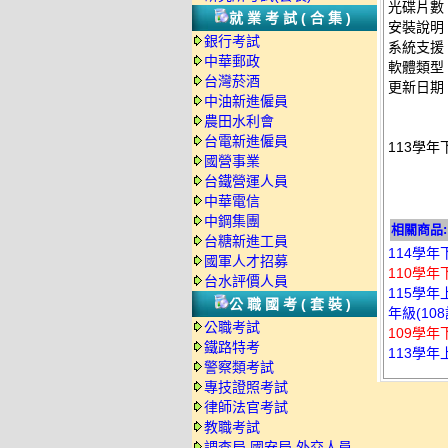
光碟片數
就業考試(合集)
安裝說明
銀行考試
系統支援：
中華郵政
軟體類型
台灣菸酒
更新日期：2
中油新進僱員
農田水利會
台電新進僱員
113學年
國營事業
台鐵營運人員
中華電信
中鋼集團
相關商品:
台糖新進工員
114學年
國軍人才招募
110學年
台水評價人員
115學年
公職國考(套裝)
年級(10
公職考試
109學年
鐵路特考
113學年
警察類考試
專技證照考試
律師法官考試
教職考試
調查局.國安局.外交人員