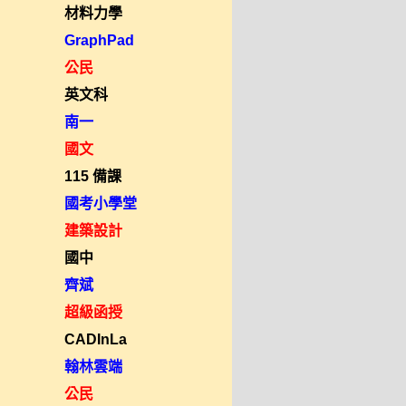
材料力學
GraphPad
公民
英文科
南一
國文
115 備課
國考小學堂
建築設計
國中
齊斌
超級函授
CADInLa
翰林雲端
公民