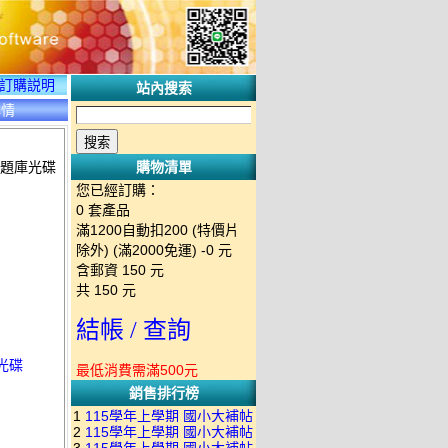
訂購説明
站內搜索
詳情
 題庫光碟
購物清單
您已經訂購：
0
套產品
滿1200自動扣200 (特價片
除外) (滿2000免運)
-0 元
含郵資
150
元
共
150
元
結帳 / 查詢
庫光碟
最低消費需滿500元
銷售排行榜
1
115學年上學期 國小大補帖
2
115學年上學期 國小大補帖
南一版 國語+數學+社會+生活