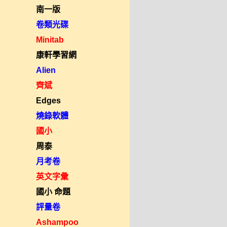
南一版
卷類光碟
Minitab
康軒學習網
Alien
齊斌
Edges
燒錄軟體
國小
周泰
月考卷
英文字彙
國小 命題
評量卷
Ashampoo