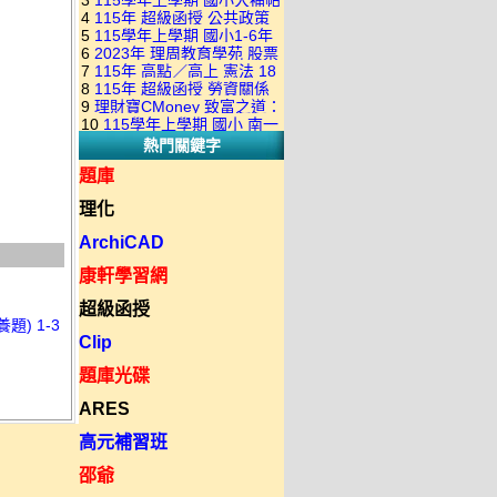
3
115學年上學期 國小大補帖
康軒版 國語+數學+社會+生活
+自然 1-6年級 教學光碟DVD
4
115年 超級函授 公共政策
翰林版 國語+數學+社會+生活
+自然 1-6年級 教學光碟DVD
版(3DVD)
5
115學年上學期 國小1-6年
22堂課+總複習 張楚老師 含
+自然 1-6年級 教學光碟DVD
版(3DVD)
6
2023年 理周教育學苑 股票
級 習作解答(含康軒.南一.翰林
PDF講義 函授DVD(9DVD)
版(3DVD)
7
115年 高點／高上 憲法 18
當沖煉金術 主講：朱家泓 國
全版本.全科目)合輯版 DVD版
8
115年 超級函授 勞資關係
堂課 宗台大老師 含PDF講義
語發音 DVD版
9
理財寶CMoney 致富之道：
概要 11堂課+總複習 陸川老
函授DVD(8DVD)【適用於律
10
115學年上學期 國小 南一
上班族飆股攻略班 主講：朱
師 含PDF講義 函授
師司法考試】
熱門關鍵字
版 教師手冊(全年級、全領域)
家泓+林穎 國語發音 DVD版
DVD(5DVD)
教學光碟DVD版
題庫
理化
ArchiCAD
康軒學習網
超級函授
) 1-3
Clip
題庫光碟
ARES
高元補習班
邵爺