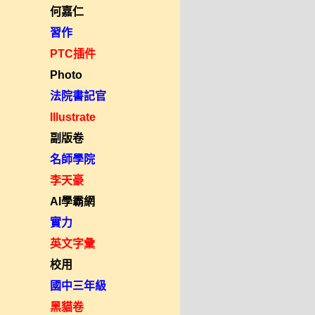
何嘉仁
習作
PTC插件
Photo
法院書記官
Illustrate
副版卷
名師學院
李天豪
AI學霸網
實力
英文字彙
校用
國中三年級
黑貓卷