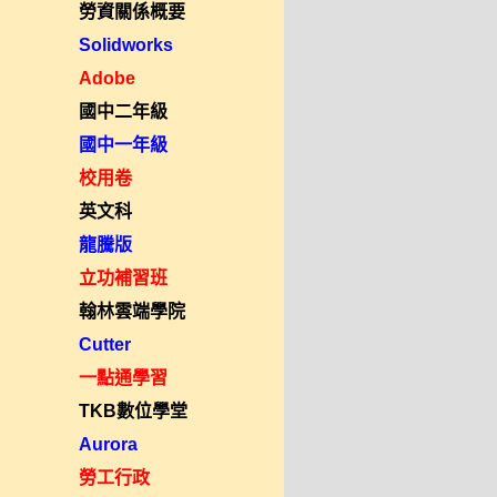
勞資關係概要
Solidworks
Adobe
國中二年級
國中一年級
校用卷
英文科
龍騰版
立功補習班
翰林雲端學院
Cutter
一點通學習
TKB數位學堂
Aurora
勞工行政