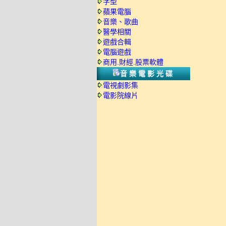
字型
蘋果電腦
音樂、歌曲
醫學相關
遊戲合輯
電腦遊戲
商用.財經.股票軟體
音樂電影光碟
電視劇影集
電影院線片