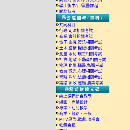
學士後中/西/獸醫課程
關務特考
公職國考(單科)
共同科目
行政.司法相關考試
商業.會計相關考試
電子.電機.資訊相關考試
土木.結構.機械相關考試
測量.水利.環工相關考試
社會.地政.不動產相關考試
物理.化學.插醫.私醫考試
教育.觀光.心理相關考試
警察,消防,法類相關考試
鐵路.郵政.運輸.農業考試
程式軟體光碟
線上課程綜合教學
繪圖、專業設計
專業、幼兒教學
商業、網路、一般
MTV,音樂,歌劇,演唱會
軟體合輯