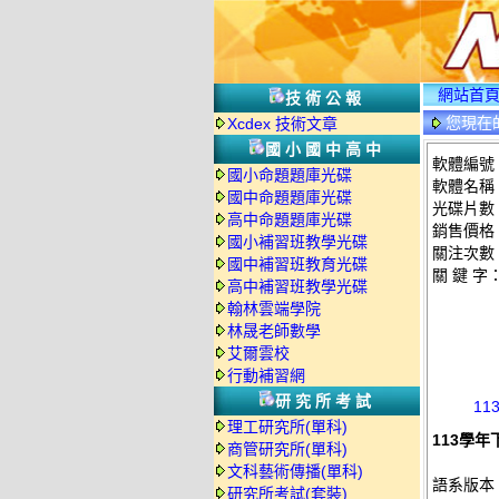
網站首
技術公報
您現在
Xcdex 技術文章
國小國中高中
軟體編號：
國小命題題庫光碟
軟體名稱：
國中命題題庫光碟
光碟片數
高中命題題庫光碟
銷售價格：
國小補習班教學光碟
關注次數
國中補習班教育光碟
關 鍵 字
高中補習班教學光碟
翰林雲端學院
林晟老師數學
艾爾雲校
行動補習網
研究所考試
11
理工研究所(單科)
113學年
商管研究所(單科)
文科藝術傳播(單科)
語系版本
研究所考試(套裝)