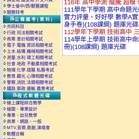
116年 高中學測 龍騰 超
學士後中/西/獸醫課程
111學年下學期 高中命題光
關務特考
實力評量、好好學 數學A
公職國考(單科)
身手卷)(108課綱) 題庫光碟
共同科目
112學年下學期 技術高中 三
行政.司法相關考試
114學年上學期 技術高中命題
商業.會計相關考試
電子.電機.資訊相關考試
冊)(108課綱) 題庫光碟
土木.結構.機械相關考試
測量.水利.環工相關考試
社會.地政.不動產相關考試
物理.化學.插醫.私醫考試
教育.觀光.心理相關考試
警察,消防,法類相關考試
鐵路.郵政.運輸.農業考試
程式軟體光碟
線上課程綜合教學
繪圖、專業設計
專業、幼兒教學
商業、網路、一般
MTV,音樂,歌劇,演唱會
軟體合輯