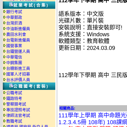
112學年下學期 高中 三民
就業考試(合集)
銀行考試
語系版本：中文版
中華郵政
光碟片數：單片裝
台灣菸酒
安裝說明：直接安裝即可!
中油新進僱員
系統支援：Windows
農田水利會
台電新進僱員
軟體類型：教育軟體
國營事業
更新日期：2024.03.09
台鐵營運人員
中華電信
中鋼集團
台糖新進工員
國軍人才招募
112學年下學期 高中 三民
台水評價人員
公職國考(套裝)
公職考試
鐵路特考
警察類考試
相關商品:
專技證照考試
111學年上學期 高中命題光碟 
律師法官考試
教職考試
1.2.3.4.5冊 108年) 10
調查局.國安局.外交人員