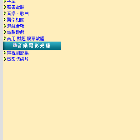
字型
蘋果電腦
音樂、歌曲
醫學相關
遊戲合輯
電腦遊戲
商用.財經.股票軟體
音樂電影光碟
電視劇影集
電影院線片