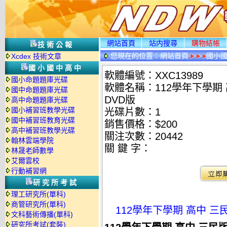
網站首頁
站内搜尋
購物結帳
技術公報
您現在的位置：
網站首頁
國小
Xcdex 技術文章
國小國中高中
軟體編號：XXC13989
國小命題題庫光碟
軟體名稱：112學年下學期 
國中命題題庫光碟
DVD版
高中命題題庫光碟
國小補習班教學光碟
光碟片數：1
國中補習班教育光碟
銷售價格：$200
高中補習班教學光碟
關注次數：
20442
翰林雲端學院
關 鍵 字：
林晟老師數學
艾爾雲校
行動補習網
研究所考試
理工研究所(單科)
商管研究所(單科)
112學年下學期 高中 三
文科藝術傳播(單科)
研究所考試(套裝)