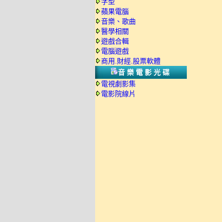
字型
蘋果電腦
音樂、歌曲
醫學相關
遊戲合輯
電腦遊戲
商用.財經.股票軟體
音樂電影光碟
電視劇影集
電影院線片