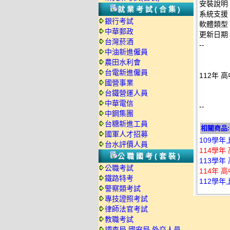
安裝說明
就業考試(合集)
系統支援：
銀行考試
軟體類型
中華郵政
更新日期：2
台灣菸酒
--
中油新進僱員
農田水利會
台電新進僱員
112年 
國營事業
台鐵營運人員
中華電信
--
中鋼集團
台糖新進工員
相關商品:
國軍人才招募
109學年
台水評價人員
114學年
公職國考(套裝)
113學年
公職考試
114年 
鐵路特考
112學年
警察類考試
專技證照考試
律師法官考試
教職考試
調查局.國安局.外交人員