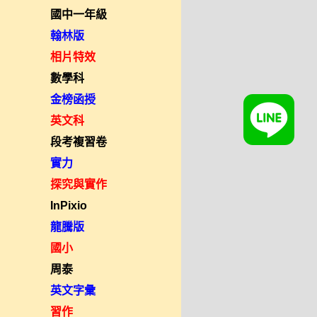
國中一年級
翰林版
相片特效
數學科
金榜函授
英文科
段考複習卷
實力
探究與實作
InPixio
龍騰版
國小
周泰
英文字彙
習作