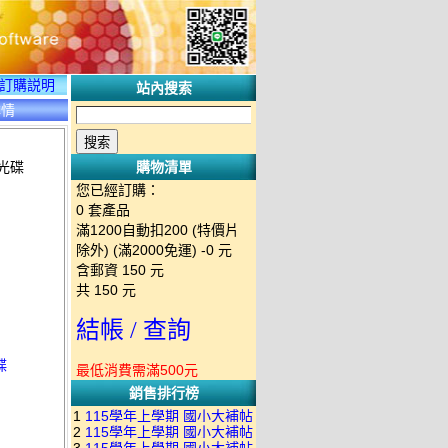
訂購説明
站內搜索
詳情
光碟
購物清單
您已經訂購：
0
套產品
滿1200自動扣200 (特價片
除外) (滿2000免運)
-0 元
含郵資
150
元
共
150
元
結帳 / 查詢
碟
最低消費需滿500元
銷售排行榜
1
115學年上學期 國小大補帖
2
115學年上學期 國小大補帖
南一版 國語+數學+社會+生活