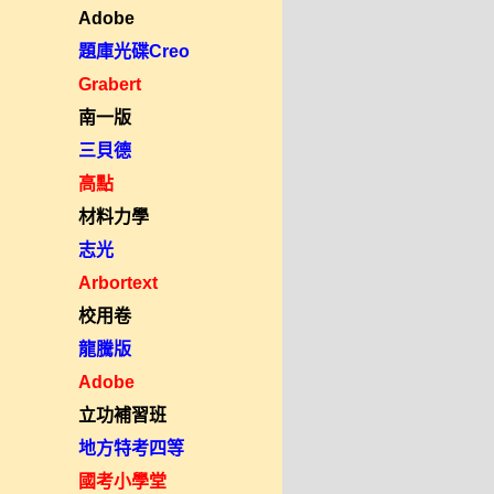
Adobe
題庫光碟Creo
Grabert
南一版
三貝德
高點
材料力學
志光
Arbortext
校用卷
龍騰版
Adobe
立功補習班
地方特考四等
國考小學堂