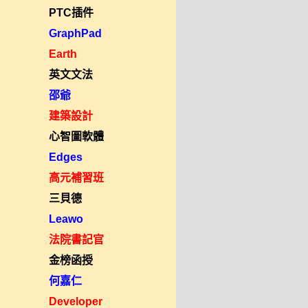
PTC插件
GraphPad
Earth
英文文法
邵爺
建築設計
心智圖軟體
Edges
高元補習班
三貝德
Leawo
法院書記官
金榜函授
何嘉仁
Developer