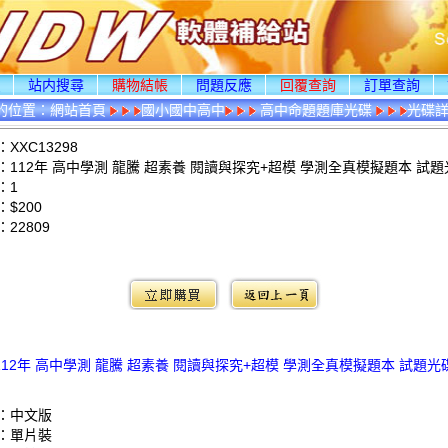
頁
站内搜尋
購物結帳
問題反應
回覆查詢
訂單查詢
的位置：
網站首頁
國小國中高中
高中命題題庫光碟
光碟
XXC13298
：112年 高中學測 龍騰 超素養 閱讀與探究+超模 學測全真模擬題本 試題
：1
$200
：
22809
：
112年 高中學測 龍騰 超素養 閱讀與探究+超模 學測全真模擬題本 試題光
：中文版
：單片裝