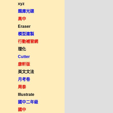
xyz
題庫光碟
高中
Eraser
模型建製
行動補習網
理化
Cutter
康軒版
英文文法
月考卷
周泰
Illustrate
國中二年級
國中