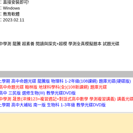
：直接安裝即可!
Windows
：教育軟體
023.02.11
高中學測 龍騰 超素養 閱讀與探究+超模 學測全真模擬題本 試題光碟
上學期 高中命題光碟 龍騰版 物理科 1-2年級(108課綱) 題庫光碟(硬碟版)
 高中命題光碟 翰林版 地球科學科(全)(108新課綱) 題庫光碟
 高中 三民版 選修生物(III) 教學光碟DVD版
高中學測 晟景(淬煉123+複習週記+對話式高中數學 學測複習講義) 講義光碟
上學期 高中大補帖 南一版 生物科 1-3年級 教學光碟DVD版