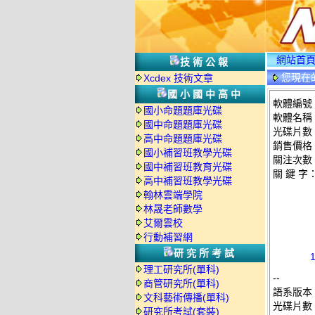
網站首
技術公報
您現在
Xcdex 技術文章
國小國中高中
軟體編號：
國小命題題庫光碟
軟體名稱
國中命題題庫光碟
光碟片數
高中命題題庫光碟
銷售價格：
國小補習班教學光碟
關注次數
國中補習班教育光碟
關 鍵 字
高中補習班教學光碟
翰林雲端學院
林晟老師數學
艾爾雲校
行動補習網
研究所考試
理工研究所(單科)
--
商管研究所(單科)
語系版本
文科藝術傳播(單科)
光碟片數
研究所考試(套裝)