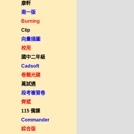
康軒
南一版
Burning
Clip
向量插圖
校用
國中二年級
Cadsoft
卷類光碟
萬試通
段考複習卷
齊斌
115 備課
Commander
綜合版