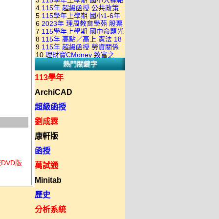
3
115學年上學期 國小大補帖
康軒版 國語+數學+社會+生活
+自然 1-6年級 教學光碟DVD
4
115年 超級函授 公共政策
翰林版 國語+數學+社會+生活
+自然 1-6年級 教學光碟DVD
版(3DVD)
5
115學年上學期 國小1-6年
22堂課+總複習 張楚老師 含
+自然 1-6年級 教學光碟DVD
版(3DVD)
6
2023年 理周教育學苑 股票
級 習作解答(含康軒.南一.翰林
PDF講義 函授DVD(9DVD)
版(3DVD)
7
115學年上學期 國中命題光
當沖煉金術 主講：朱家泓 國
全版本.全科目)合輯版 DVD版
8
115年 高點／高上 憲法 18
碟 翰林版 英文科 1-3年級 題
語發音 DVD版
9
115年 超級函授 勞資關係
堂課 宗台大老師 含PDF講義
庫光碟
10
理財寶CMoney 致富之
概要 11堂課+總複習 陸川老
函授DVD(8DVD)【適用於律
熱門關鍵字
道：上班族飆股攻略班 主
師 含PDF講義 函授
師司法考試】
講：朱家泓+林穎 國語發音
DVD(5DVD)
113學年
DVD版
ArchiCAD
超級函授
劉成霖
康軒版
函授
DVD版
萬試通
Minitab
歷史
分析系統