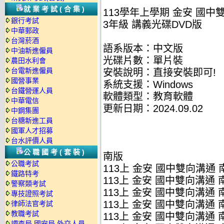
就業考試(合集)
113學年上學期 金安 國中雙
銀行考試
3年級 講義光碟DVD版
中華郵政
台灣菸酒
語系版本：中文版
中油新進僱員
光碟片數：單片裝
農田水利會
台電新進僱員
安裝說明：直接安裝即可!
國營事業
系統支援：Windows
台鐵營運人員
軟體類型：教育軟體
中華電信
更新日期：2024.09.02
中鋼集團
台糖新進工員
國軍人才招募
台水評價人員
公職國考(套裝)
南版
公職考試
113上 金安 國中雙向溝通 南版
鐵路特考
113上 金安 國中雙向溝通 南版
警察類考試
113上 金安 國中雙向溝通 南版
專技證照考試
113上 金安 國中雙向溝通 南版
律師法官考試
教職考試
113上 金安 國中雙向溝通 南版
調查局.國安局.外交人員