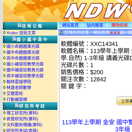
網站首頁
站内搜尋
購物結帳
技術公報
您現在的位置：
網站首頁
國小
Xcdex 技術文章
國小國中高中
軟體編號：XXC14341
國小命題題庫光碟
軟體名稱：113學年上學期 
國中命題題庫光碟
學.自然) 1-3年級 講義光碟
高中命題題庫光碟
國小補習班教學光碟
光碟片數：1
國中補習班教育光碟
銷售價格：$200
高中補習班教學光碟
關注次數：
12842
翰林雲端學院
關 鍵 字：
林晟老師數學
艾爾雲校
行動補習網
研究所考試
理工研究所(單科)
商管研究所(單科)
113學年上學期 金安 國中雙
文科藝術傳播(單科)
3年級
研究所考試(套裝)