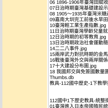
06 1896-1906年臺灣田賦收
07日治時期臺灣基礎建設示意
08 1905～1935年臺灣米糖
09嘉南大圳完工前後水旱田比
10臺灣輕工業生產指數.jpg
11日治時期臺灣學齡兒童就學
12日治時期的初等教育.jpg
13日治時期政治社會運動簡表
14二二八事件.jpg
15兩岸武力對抗時期的金馬戰
16戰後臺灣外交與兩岸關係年
17十大建設分布圖.jpg
18 我國邦交與免簽國數量圖.
Thumbs.db
教具-112國中歷史-1下教學掛
112國中1下歷史教具-統整
01臺灣進入日本帝國殖民統治