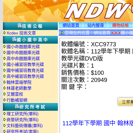
網站首頁
站内搜尋
購物結帳
技術公報
您現在的位置：
網站首頁
國小
Xcdex 技術文章
國小國中高中
軟體編號：XCC9773
國小命題題庫光碟
軟體名稱：112學年下學期 
國中命題題庫光碟
教學光碟DVD版
高中命題題庫光碟
國小補習班教學光碟
光碟片數：1
國中補習班教育光碟
銷售價格：$100
高中補習班教學光碟
關注次數：
20949
翰林雲端學院
關 鍵 字：
林晟老師數學
艾爾雲校
行動補習網
研究所考試
理工研究所(單科)
商管研究所(單科)
112學年下學期 國中 翰林
文科藝術傳播(單科)
研究所考試(套裝)