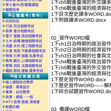
1下ch5戰後臺灣的外交課本W
學士後中/西/獸醫課程
1下ch6戰後臺灣的經濟與社會
關務特考
1下目次歷史課本WORD.do
公職國考(單科)
1下附錄課本WORD.docx
共同科目
行政.司法相關考試
商業.會計相關考試
電子.電機.資訊相關考試
02_習作WORD檔
土木.結構.機械相關考試
1下ch1日治時期的政治習作W
測量.水利.環工相關考試
1下ch2日治時期的經濟習作W
社會.地政.不動產相關考試
1下ch3日治時期的社會與文化
物理.化學.插醫.私醫考試
教育.觀光.心理相關考試
1下ch4戰後臺灣的政治習作W
警察,消防,法類相關考試
1下ch5戰後臺灣的外交習作W
鐵路.郵政.運輸.農業考試
1下ch6戰後臺灣的經濟與社會
程式軟體光碟
1下歷史習作WORD.docx
線上課程綜合教學
1下歷史習作WORD——解析.
繪圖、專業設計
1下綜合試題習作WORD.do
專業、幼兒教學
商業、網路、一般
MTV,音樂,歌劇,演唱會
軟體合輯
03_備課WORD檔