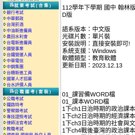
就業考試(合集)
112學年下學期 國中 翰林
銀行考試
D版
中華郵政
台灣菸酒
語系版本：中文版
中油新進僱員
光碟片數：單片裝
農田水利會
台電新進僱員
安裝說明：直接安裝即可!
國營事業
系統支援：Windows
台鐵營運人員
軟體類型：教育軟體
中華電信
更新日期：2023.12.13
中鋼集團
台糖新進工員
國軍人才招募
台水評價人員
公職國考(套裝)
01_課習備WORD檔
公職考試
01_課本WORD檔
鐵路特考
1下ch1日治時期的政治課本W
警察類考試
1下ch2日治時期的經濟課本W
專技證照考試
1下ch3日治時期的社會與文化
律師法官考試
教職考試
1下ch4戰後臺灣的政治課本W
調查局.國安局.外交人員