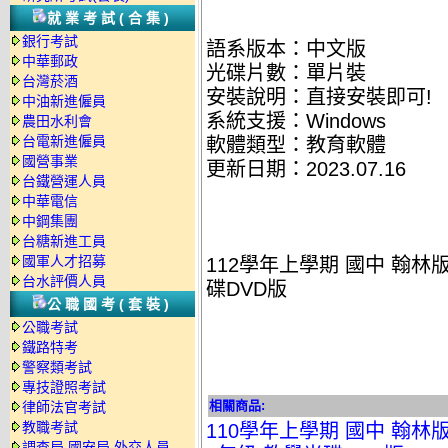
就業考試(合集)
銀行考試
語系版本：中文版
中華郵政
光碟片數：單片裝
台灣菸酒
安裝說明：直接安裝即可!
中油新進僱員
系統支援：Windows
農田水利會
台電新進僱員
軟體類型：教育軟體
國營事業
更新日期：2023.07.16
台鐵營運人員
中華電信
中鋼集團
台糖新進工員
國軍人才招募
112學年上學期 國中 翰林版
台水評價人員
碟DVD版
公職國考(套裝)
公職考試
鐵路特考
警察類考試
專技證照考試
相關商品:
律師法官考試
教職考試
110學年上學期 國中 翰林
調查局.國安局.外交人員