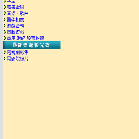
字型
蘋果電腦
音樂、歌曲
醫學相關
遊戲合輯
電腦遊戲
商用.財經.股票軟體
音樂電影光碟
電視劇影集
電影院線片