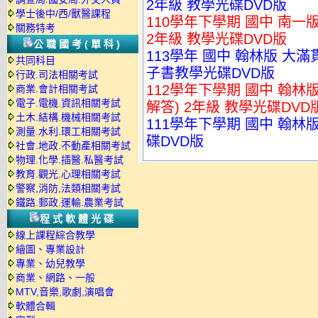
2年級 教學光碟DVD版
學士後中/西/獸醫課程
110學年下學期 國中 南一
關務特考
2年級 教學光碟DVD版
公職國考(單科)
113學年 國中 翰林版 大滿
共同科目
子書教學光碟DVD版
行政.司法相關考試
112學年下學期 國中 翰
商業.會計相關考試
電子.電機.資訊相關考試
解答) 2年級 教學光碟DVD
土木.結構.機械相關考試
111學年下學期 國中 翰林版
測量.水利.環工相關考試
碟DVD版
社會.地政.不動產相關考試
物理.化學.插醫.私醫考試
教育.觀光.心理相關考試
警察,消防,法類相關考試
鐵路.郵政.運輸.農業考試
程式軟體光碟
線上課程綜合教學
繪圖、專業設計
專業、幼兒教學
商業、網路、一般
MTV,音樂,歌劇,演唱會
軟體合輯