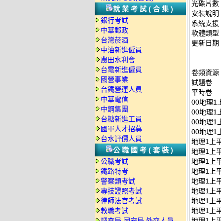
光碟片數
就業考試(合集)
安裝說明
銀行考試
系統支援：
中華郵政
軟體類型
台灣菸酒
更新日期：2
中油新進僱員
農田水利會
台電新進僱員
卷類資源
國營事業
試題卷
台鐵營運人員
平時卷
中華電信
00地理1
中鋼集團
00地理1
台糖新進工員
00地理1
國軍人才招募
00地理1
台水評價人員
地理1上平
公職國考(套裝)
地理1上平
公職考試
地理1上平
鐵路特考
地理1上平
警察類考試
地理1上平
專技證照考試
地理1上平
律師法官考試
地理1上平
教職考試
地理1上平
調查局.國安局.外交人員
地理1上平