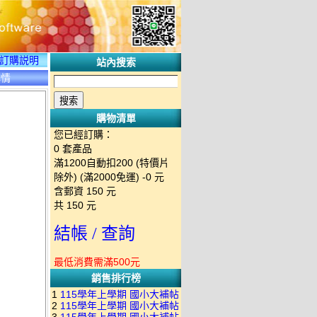
訂購説明
站內搜索
詳情
購物清單
您已經訂購：
0
套產品
滿1200自動扣200 (特價片
除外) (滿2000免運)
-0 元
含郵資
150
元
共
150
元
結帳 / 查詢
最低消費需滿500元
銷售排行榜
1
115學年上學期 國小大補帖
2
115學年上學期 國小大補帖
南一版 國語+數學+社會+生活