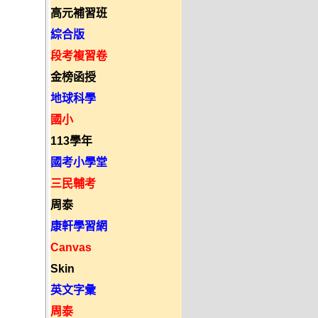
高元補習班
綜合版
段考複習卷
金榜函授
地球科學
國小
113學年
國考小學堂
三民輔考
周泰
康軒學習網
Canvas
Skin
英文字彙
周泰