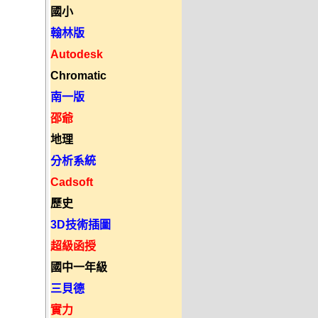
國小
翰林版
Autodesk
Chromatic
南一版
邵爺
地理
分析系統
Cadsoft
歷史
3D技術插圖
超級函授
國中一年級
三貝德
實力