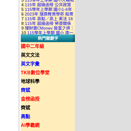
3
115學年上學期 國小大補帖
康軒版 國語+數學+社會+生活
+自然 1-6年級 教學光碟DVD
4
115年 超級函授 公共政策
翰林版 國語+數學+社會+生活
+自然 1-6年級 教學光碟DVD
版(3DVD)
5
115學年上學期 國小1-6年
22堂課+總複習 張楚老師 含
+自然 1-6年級 教學光碟DVD
版(3DVD)
6
2023年 理周教育學苑 股票
級 習作解答(含康軒.南一.翰林
PDF講義 函授DVD(9DVD)
版(3DVD)
7
115年 高點／高上 憲法 18
當沖煉金術 主講：朱家泓 國
全版本.全科目)合輯版 DVD版
8
115年 超級函授 勞資關係
堂課 宗台大老師 含PDF講義
語發音 DVD版
9
理財寶CMoney 致富之道：
概要 11堂課+總複習 陸川老
函授DVD(8DVD)【適用於律
10
115學年上學期 國小 南一
上班族飆股攻略班 主講：朱
師 含PDF講義 函授
師司法考試】
熱門關鍵字
版 教師手冊(全年級、全領域)
家泓+林穎 國語發音 DVD版
DVD(5DVD)
教學光碟DVD版
國中二年級
英文文法
英文字彙
TKB數位學堂
地球科學
齊斌
金榜函授
齊斌
高點
AI學霸網