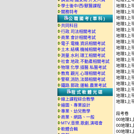
學士後中/西/獸醫課程
地理1上平
關務特考
地理1上平
地理1上平
公職國考(單科)
地理1上平
共同科目
地理1上平
行政.司法相關考試
地理1上平
商業.會計相關考試
地理1上平
電子.電機.資訊相關考試
地理1上平
土木.結構.機械相關考試
地理1上平
測量.水利.環工相關考試
地理1上平
社會.地政.不動產相關考試
地理1上平
物理.化學.插醫.私醫考試
地理1上平
教育.觀光.心理相關考試
地理1上平
警察,消防,法類相關考試
地理1上平
鐵路.郵政.運輸.農業考試
地理1上平
程式軟體光碟
地理1上平
線上課程綜合教學
地理1上平
繪圖、專業設計
專業、幼兒教學
段考卷
商業、網路、一般
00地理1
MTV,音樂,歌劇,演唱會
00地理1
軟體合輯
00地理1