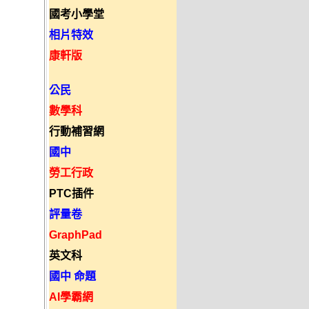
國考小學堂
相片特效
康軒版
公民
數學科
行動補習網
國中
勞工行政
PTC插件
評量卷
GraphPad
英文科
國中 命題
AI學霸網