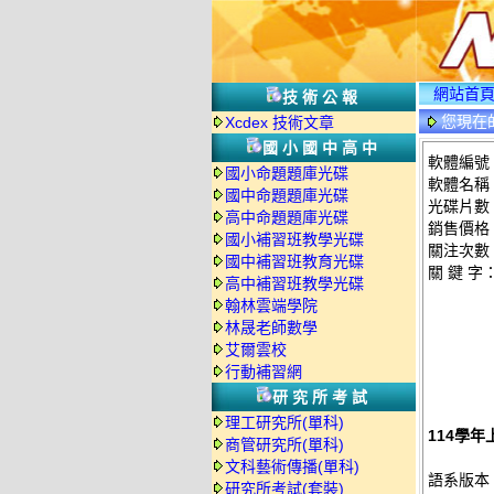
網站首
技術公報
您現在
Xcdex 技術文章
國小國中高中
軟體編號：
國小命題題庫光碟
軟體名稱：
國中命題題庫光碟
光碟片數
高中命題題庫光碟
銷售價格：
國小補習班教學光碟
關注次數
國中補習班教育光碟
關 鍵 字
高中補習班教學光碟
翰林雲端學院
林晟老師數學
艾爾雲校
行動補習網
研究所考試
理工研究所(單科)
114學年
商管研究所(單科)
文科藝術傳播(單科)
語系版本
研究所考試(套裝)