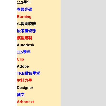
113學年
卷類光碟
Burning
心智圖軟體
段考複習卷
模型建製
Autodesk
115學年
Clip
Adobe
TKB數位學堂
材料力學
Designer
國文
Arbortext