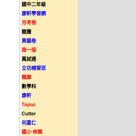
國中二年級
康軒學習網
月考卷
龍騰
黑貓卷
南一版
萬試通
立功補習班
題庫
數學科
康軒
Topaz
Cutter
何嘉仁
國小 命題