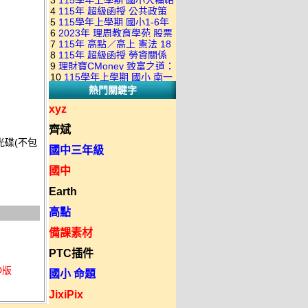
3
115學年上學期 國小大補帖
康軒版 國語+數學+社會+生活
+自然 1-6年級 教學光碟DVD
4
115年 超級函授 公共政策
翰林版 國語+數學+社會+生活
+自然 1-6年級 教學光碟DVD
版(3DVD)
5
115學年上學期 國小1-6年
22堂課+總複習 張楚老師 含
+自然 1-6年級 教學光碟DVD
版(3DVD)
6
2023年 理周教育學苑 股票
級 習作解答(含康軒.南一.翰林
PDF講義 函授DVD(9DVD)
版(3DVD)
7
115年 高點／高上 憲法 18
當沖煉金術 主講：朱家泓 國
全版本.全科目)合輯版 DVD版
8
115年 超級函授 勞資關係
堂課 宗台大老師 含PDF講義
語發音 DVD版
9
理財寶CMoney 致富之道：
概要 11堂課+總複習 陸川老
函授DVD(8DVD)【適用於律
10
115學年上學期 國小 南一
上班族飆股攻略班 主講：朱
師 含PDF講義 函授
師司法考試】
熱門關鍵字
版 教師手冊(全年級、全領域)
家泓+林穎 國語發音 DVD版
DVD(5DVD)
教學光碟DVD版
xyz
齊斌
光碟(不包
國中三年級
國中
Earth
高點
備課素材
PTC插件
D版
國小 命題
JixiPix