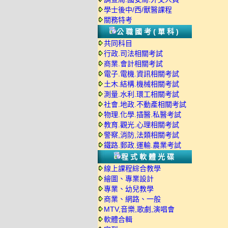
學士後中/西/獸醫課程
關務特考
公職國考(單科)
共同科目
行政.司法相關考試
商業.會計相關考試
電子.電機.資訊相關考試
土木.結構.機械相關考試
測量.水利.環工相關考試
社會.地政.不動產相關考試
物理.化學.插醫.私醫考試
教育.觀光.心理相關考試
警察,消防,法類相關考試
鐵路.郵政.運輸.農業考試
程式軟體光碟
線上課程綜合教學
繪圖、專業設計
專業、幼兒教學
商業、網路、一般
MTV,音樂,歌劇,演唱會
軟體合輯