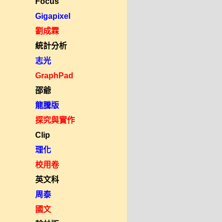
Focus
Gigapixel
劉成霖
統計分析
志光
GraphPad
邵爺
龍騰版
探究與實作
Clip
理化
校用卷
英文科
周泰
國文