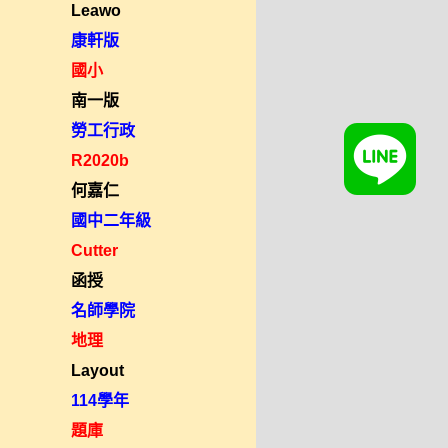
Leawo
康軒版
國小
南一版
勞工行政
R2020b
何嘉仁
國中二年級
Cutter
函授
名師學院
地理
Layout
114學年
題庫