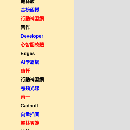
翰林版
金榜函授
行動補習網
習作
Developer
心智圖軟體
Edges
AI學霸網
康軒
行動補習網
卷類光碟
南一
Cadsoft
向量插圖
翰林雲端