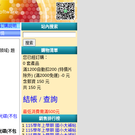
訂購説明
站內搜索
詳情
領域) 題
購物清單
您已經訂購：
0
套產品
滿1200自動扣200 (特價片
除外) (滿2000免運)
-0 元
含郵資
150
元
共
150
元
結帳 / 查詢
最低消費需滿500元
庫光碟(不包
銷售排行榜
1
115學年上學期 國小大補帖
2
115學年上學期 國小大補帖
光碟(不包
南一版 國語+數學+社會+生活