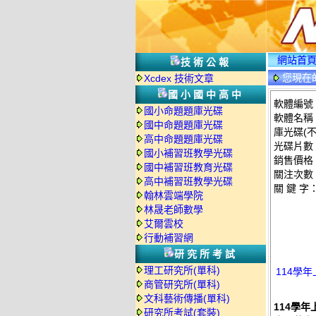
網站首
技術公報
您現在
Xcdex 技術文章
國小國中高中
軟體編號：
國小命題題庫光碟
軟體名稱：
國中命題題庫光碟
庫光碟(
高中命題題庫光碟
光碟片數
國小補習班教學光碟
銷售價格：
國中補習班教育光碟
關注次數
高中補習班教學光碟
關 鍵 字
翰林雲端學院
林晟老師數學
艾爾雲校
行動補習網
研究所考試
理工研究所(單科)
114學年
商管研究所(單科)
文科藝術傳播(單科)
114學年
研究所考試(套裝)