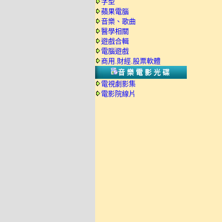
字型
蘋果電腦
音樂、歌曲
醫學相關
遊戲合輯
電腦遊戲
商用.財經.股票軟體
音樂電影光碟
電視劇影集
電影院線片