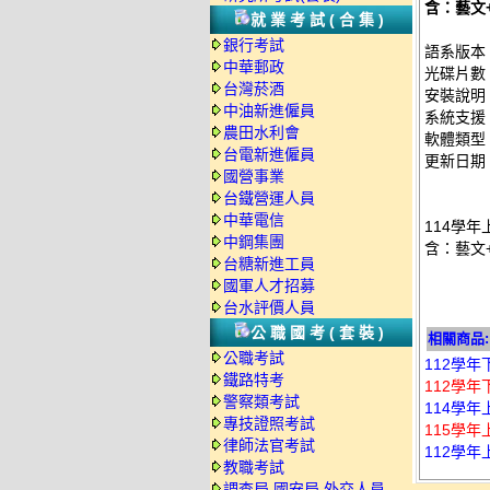
含：藝文
就業考試(合集)
銀行考試
語系版本
中華郵政
光碟片數
台灣菸酒
安裝說明
中油新進僱員
系統支援：
農田水利會
軟體類型
台電新進僱員
更新日期：2
國營事業
台鐵營運人員
中華電信
114學年
中鋼集團
含：藝文
台糖新進工員
國軍人才招募
台水評價人員
公職國考(套裝)
相關商品:
公職考試
112學年
鐵路特考
112學年
警察類考試
114學年
專技證照考試
115學年
律師法官考試
112學年
教職考試
調查局.國安局.外交人員