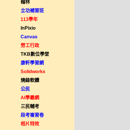
翰林
立功補習班
113學年
InPixio
Canvas
勞工行政
TKB數位學堂
康軒學習網
Solidworks
燒錄軟體
公民
AI學霸網
三民輔考
段考複習卷
相片特效