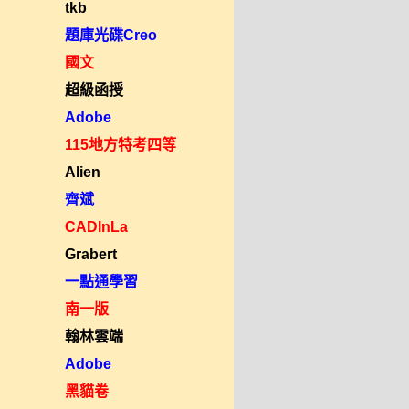
tkb
題庫光碟Creo
國文
超級函授
Adobe
115地方特考四等
Alien
齊斌
CADInLa
Grabert
一點通學習
南一版
翰林雲端
Adobe
黑貓卷