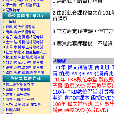
1.無講義，請自行購買
學士後中/西/獸醫課程
關務特考
2.由於此套課程偉文在10
公職國考(單科)
再購買
共同科目
行政.司法相關考試
3.官方原定19堂課，但官
商業.會計相關考試
電子.電機.資訊相關考試
土木.結構.機械相關考試
4.購買此套課程後，不退
測量.水利.環工相關考試
社會.地政.不動產相關考試
物理.化學.插醫.私醫考試
相關商品:
教育.觀光.心理相關考試
111年 偉文補習班 台北班 
警察,消防,法類相關考試
鐵路.郵政.運輸.農業考試
義 函授DVD(6DVD)(購
程式軟體光碟
110年 TKB數位學堂 離散
線上課程綜合教學
子書 函授DVD 影音教學版(4
繪圖、專業設計
110年 TKB數位學堂 計算
專業、幼兒教學
老師 含PDF課本 函授DVD(9
商業、網路、一般
108年 偉文補習班 工程數學
MTV,音樂,歌劇,演唱會
講義 函授DVD (6片DVD)
軟體合輯