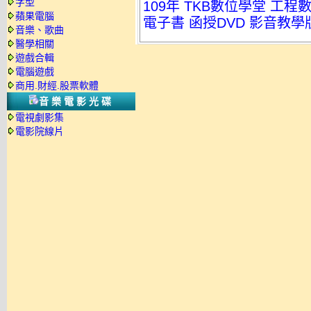
字型
109年 TKB數位學堂 工程
蘋果電腦
電子書 函授DVD 影音教學版
音樂、歌曲
醫學相關
遊戲合輯
電腦遊戲
商用.財經.股票軟體
音樂電影光碟
電視劇影集
電影院線片