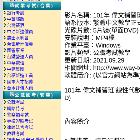
就業考試(合集)
銀行考試
影片名稱: 101年 偉文補習
中華郵政
語系版本: 繁體中文教學正
台灣菸酒
光碟片數: 5片裝(單面DVD)
中油新進僱員
安裝說明：MP4檔
農田水利會
台電新進僱員
作業平臺：Windows
國營事業
影片類型: 公職考試教學
台鐵營運人員
更新日期: 2021.09.29
中華電信
相關網址: http://www.way-t
中鋼集團
軟體簡介: (以官方網站為準
台糖新進工員
國軍人才招募
台水評價人員
101年 偉文補習班 線性代數 
公職國考(套裝)
D)
公職考試
鐵路特考
警察類考試
內容簡介
專技證照考試
律師法官考試
教職考試
調查局.國安局.外交人員