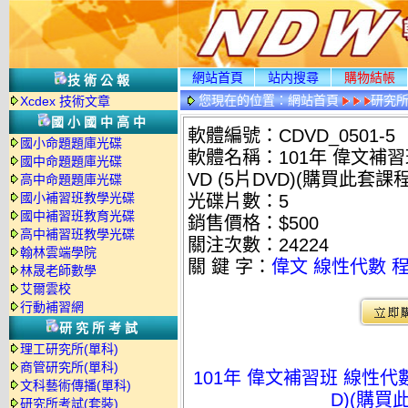
網站首頁
站内搜尋
購物結帳
技術公報
您現在的位置：
網站首頁
研究
Xcdex 技術文章
國小國中高中
軟體編號：CDVD_0501-5
國小命題題庫光碟
軟體名稱：101年 偉文補習
國中命題題庫光碟
VD (5片DVD)(購買此套
高中命題題庫光碟
國小補習班教學光碟
光碟片數：5
國中補習班教育光碟
銷售價格：$500
高中補習班教學光碟
關注次數：
24224
翰林雲端學院
關 鍵 字：
偉文
線性代數
林晟老師數學
艾爾雲校
行動補習網
研究所考試
理工研究所(單科)
商管研究所(單科)
101年 偉文補習班 線性代數
文科藝術傳播(單科)
D)(購買
研究所考試(套裝)