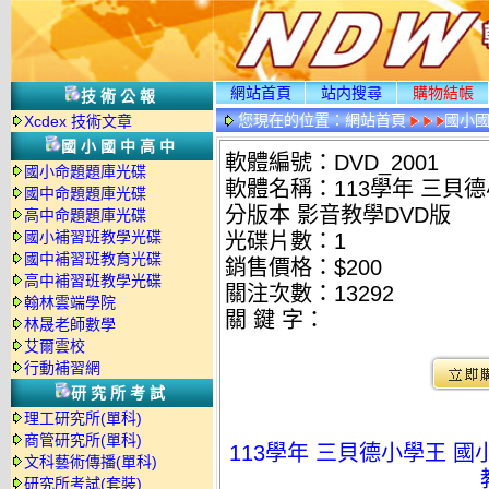
網站首頁
站内搜尋
購物結帳
技術公報
您現在的位置：
網站首頁
國小
Xcdex 技術文章
情
國小國中高中
軟體編號：DVD_2001
國小命題題庫光碟
軟體名稱：113學年 三貝德
國中命題題庫光碟
分版本 影音教學DVD版
高中命題題庫光碟
國小補習班教學光碟
光碟片數：1
國中補習班教育光碟
銷售價格：$200
高中補習班教學光碟
關注次數：
13292
翰林雲端學院
關 鍵 字：
林晟老師數學
艾爾雲校
行動補習網
研究所考試
理工研究所(單科)
商管研究所(單科)
113學年 三貝德小學王 國
文科藝術傳播(單科)
研究所考試(套裝)