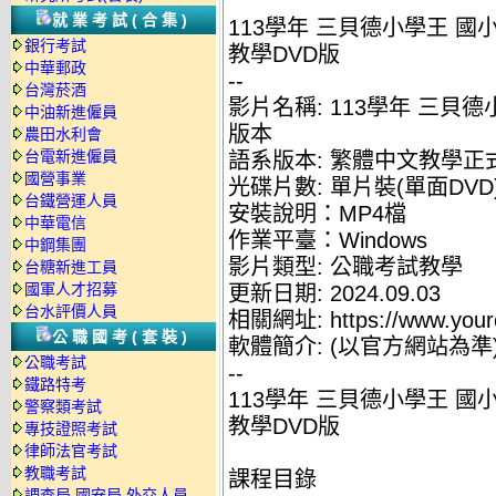
就業考試(合集)
113學年 三貝德小學王 國
銀行考試
教學DVD版
中華郵政
--
台灣菸酒
影片名稱: 113學年 三貝
中油新進僱員
版本
農田水利會
台電新進僱員
語系版本: 繁體中文教學正
國營事業
光碟片數: 單片裝(單面DVD
台鐵營運人員
安裝說明：MP4檔
中華電信
作業平臺：Windows
中鋼集團
影片類型: 公職考試教學
台糖新進工員
國軍人才招募
更新日期: 2024.09.03
台水評價人員
相關網址: https://www.yourc
公職國考(套裝)
軟體簡介: (以官方網站為準
公職考試
--
鐵路特考
113學年 三貝德小學王 國
警察類考試
教學DVD版
專技證照考試
律師法官考試
教職考試
課程目錄
調查局.國安局.外交人員