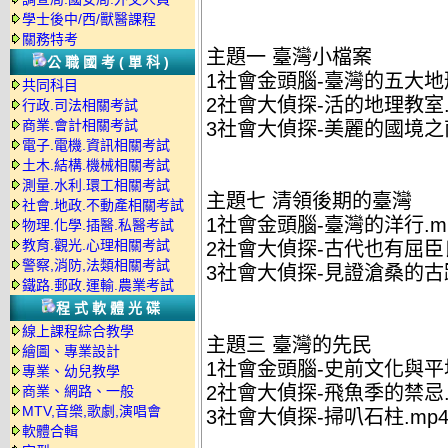
學士後中/西/獸醫課程
關務特考
主題一 臺灣小檔案
公職國考(單科)
1社會金頭腦-臺灣的五大地形
共同科目
2社會大偵探-活的地理教室.
行政.司法相關考試
商業.會計相關考試
3社會大偵探-美麗的國境之南
電子.電機.資訊相關考試
土木.結構.機械相關考試
測量.水利.環工相關考試
主題七 清領後期的臺灣
社會.地政.不動產相關考試
1社會金頭腦-臺灣的洋行.m
物理.化學.插醫.私醫考試
教育.觀光.心理相關考試
2社會大偵探-古代也有屈臣氏
警察,消防,法類相關考試
3社會大偵探-見證滄桑的古蹟
鐵路.郵政.運輸.農業考試
程式軟體光碟
線上課程綜合教學
主題三 臺灣的先民
繪圖、專業設計
1社會金頭腦-史前文化與平埔
專業、幼兒教學
2社會大偵探-飛魚季的禁忌.
商業、網路、一般
MTV,音樂,歌劇,演唱會
3社會大偵探-掃叭石柱.mp
軟體合輯