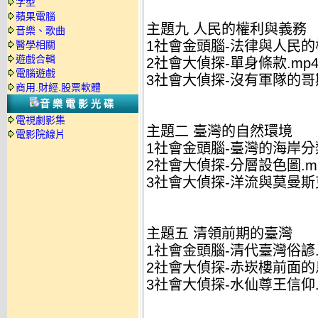
字型
蘋果電腦
主題九 人民的權利與義務
音樂、歌曲
1社會金頭腦-法律與人民的權
醫學相關
遊戲合輯
2社會大偵探-單身條款.mp
電腦遊戲
3社會大偵探-沒有軍隊的哥斯
商用.財經.股票軟體
音樂電影光碟
電視劇影集
主題二 臺灣的自然環境
電影院線片
1社會金頭腦-臺灣的海岸分類
2社會大偵探-分層設色圖.m
3社會大偵探-洋流與莫曼斯克
主題五 清領前期的臺灣
1社會金頭腦-清代臺灣俗諺.
2社會大偵探-赤崁樓前面的烏
3社會大偵探-水仙尊王信仰.