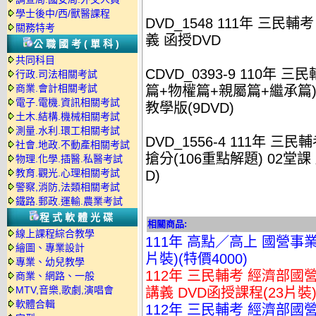
學士後中/西/獸醫課程
DVD_1548 111年 三民
關務特考
義 函授DVD
公職國考(單科)
共同科目
CDVD_0393-9 110年
行政.司法相關考試
商業.會計相關考試
篇+物權篇+親屬篇+繼承篇) 
電子.電機.資訊相關考試
教學版(9DVD)
土木.結構.機械相關考試
測量.水利.環工相關考試
DVD_1556-4 111年 
社會.地政.不動產相關考試
搶分(106重點解題) 02堂課
物理.化學.插醫.私醫考試
教育.觀光.心理相關考試
D)
警察,消防,法類相關考試
鐵路.郵政.運輸.農業考試
程式軟體光碟
相關商品:
線上課程綜合教學
111年 高點／高上 國營事業
繪圖、專業設計
片裝)(特價4000)
專業、幼兒教學
112年 三民輔考 經濟部國
商業、網路、一般
MTV,音樂,歌劇,演唱會
講義 DVD函授課程(23片裝)(
軟體合輯
112年 三民輔考 經濟部國