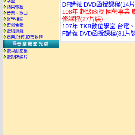
字型
DF講義 DVD函授課程(14片裝
蘋果電腦
108年 超級函授 國營事業 
音樂、歌曲
修課程(27片裝)
醫學相關
遊戲合輯
107年 TKB數位學堂 台
電腦遊戲
F講義 DVD函授課程(31片裝
商用.財經.股票軟體
音樂電影光碟
電視劇影集
電影院線片