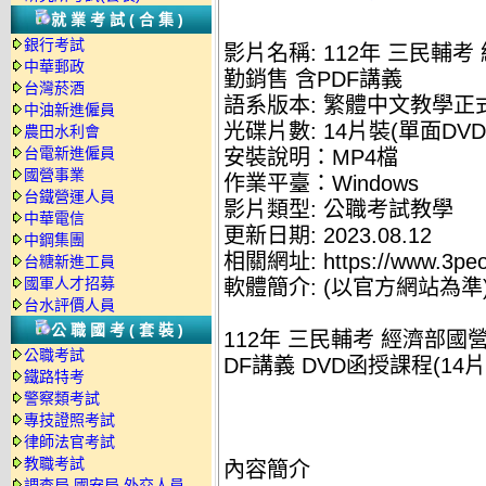
就業考試(合集)
銀行考試
影片名稱: 112年 三民輔
中華郵政
勤銷售 含PDF講義
台灣菸酒
語系版本: 繁體中文教學正
中油新進僱員
光碟片數: 14片裝(單面DVD
農田水利會
台電新進僱員
安裝說明：MP4檔
國營事業
作業平臺：Windows
台鐵營運人員
影片類型: 公職考試教學
中華電信
更新日期: 2023.08.12
中鋼集團
相關網址: https://www.3peo
台糖新進工員
國軍人才招募
軟體簡介: (以官方網站為準
台水評價人員
公職國考(套裝)
112年 三民輔考 經濟部國
公職考試
DF講義 DVD函授課程(14片裝
鐵路特考
警察類考試
專技證照考試
律師法官考試
教職考試
內容簡介
調查局.國安局.外交人員