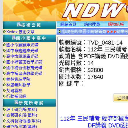
網站首頁
站内搜尋
購物結帳
技術公報
您現在的位置：
網站首頁
就業考
Xcdex 技術文章
國小國中高中
軟體編號：TVD_0481-14
國小命題題庫光碟
軟體名稱：112年 三民輔
國中命題題庫光碟
勤銷售 含PDF講義 DVD函授
高中命題題庫光碟
國小補習班教學光碟
光碟片數：14
國中補習班教育光碟
銷售價格：$2800
高中補習班教學光碟
關注次數：
17640
翰林雲端學院
關 鍵 字：
林晟老師數學
艾爾雲校
行動補習網
研究所考試
理工研究所(單科)
商管研究所(單科)
112年 三民輔考 經濟部國
文科藝術傳播(單科)
DF講義 DVD函授
研究所考試(套裝)