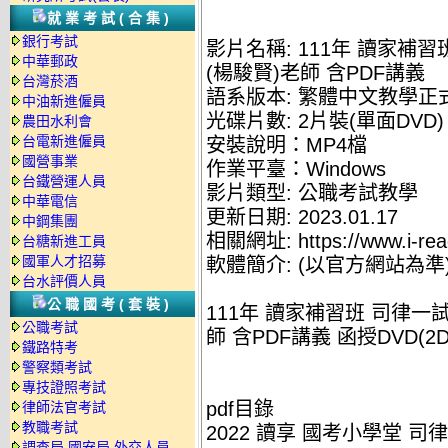
就業考試(合集)
銀行考試
影片名稱: 111年 讀家補習
中華郵政
(楊駿賢)老師 含PDF講義
台灣菸酒
語系版本: 繁體中文教學正
中油新進僱員
光碟片數: 2片裝(單面DVD)
農田水利會
台電新進僱員
安裝說明：MP4檔
國營事業
作業平臺：Windows
台鐵營運人員
影片類型: 公職考試教學
中華電信
更新日期: 2023.01.17
中鋼集團
相關網址: https://www.i-rea
台糖新進工員
國軍人才招募
軟體簡介: (以官方網站為準
台水評價人員
公職國考(套裝)
111年 讀家補習班 司律一試
公職考試
師 含PDF講義 函授DVD(2D
鐵路特考
警察類考試
專技證照考試
pdf目錄
律師法官考試
教職考試
2022 讀享 國考小學堂 司
調查局.國安局.外交人員