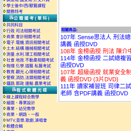
學士後中/西/獸醫課程
關務特考
公職國考(單科)
共同科目
相關商品:
行政.司法相關考試
107年 Sense思法人 刑
商業.會計相關考試
電子.電機.資訊相關考試
講義 函授DVD
土木.結構.機械相關考試
108年 金榜函授 刑法 陳介中
測量.水利.環工相關考試
114年 金榜函授 二試總複習
社會.地政.不動產相關考試
函授DVD
物理.化學.插醫.私醫考試
107年 超級函授 就業安全制
教育.觀光.心理相關考試
警察,消防,法類相關考試
義 函授DVD (3片DVD)
鐵路.郵政.運輸.農業考試
111年 讀家補習班 司律二試
程式軟體光碟
老師 含PDF講義 函授DVD
線上課程綜合教學
繪圖、專業設計
專業、幼兒教學
商業、網路、一般
MTV,音樂,歌劇,演唱會
軟體合輯