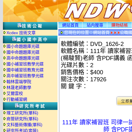
網站首頁
站内搜尋
購物結帳
技術公報
您現在的位置：
網站首頁
公職國
Xcdex 技術文章
情
國小國中高中
軟體編號：DVD_1626-2
國小命題題庫光碟
軟體名稱：111年 讀家補習
國中命題題庫光碟
(楊駿賢)老師 含PDF講義 函
高中命題題庫光碟
國小補習班教學光碟
光碟片數：2
國中補習班教育光碟
銷售價格：$400
高中補習班教學光碟
關注次數：
17926
翰林雲端學院
關 鍵 字：
林晟老師數學
艾爾雲校
行動補習網
研究所考試
理工研究所(單科)
商管研究所(單科)
111年 讀家補習班 司律一
文科藝術傳播(單科)
師 含PDF
研究所考試(套裝)