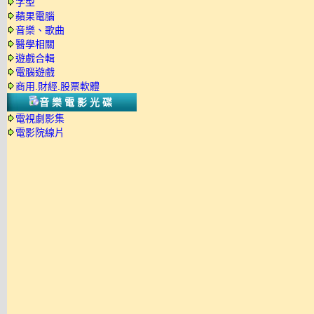
字型
蘋果電腦
音樂、歌曲
醫學相關
遊戲合輯
電腦遊戲
商用.財經.股票軟體
音樂電影光碟
電視劇影集
電影院線片