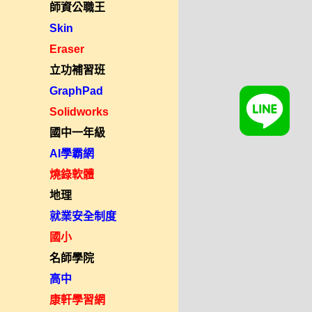
師資公職王
Skin
Eraser
立功補習班
GraphPad
Solidworks
國中一年級
AI學霸網
燒錄軟體
地理
就業安全制度
國小
名師學院
高中
康軒學習網