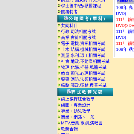
相關商品:
學士後中/西/獸醫課程
108年 
關務特考
DVD)
公職國考(單科)
111年 
共同科目
DVD(2DV
行政.司法相關考試
111年 
商業.會計相關考試
DVD)
電子.電機.資訊相關考試
111年 
土木.結構.機械相關考試
108年 
測量.水利.環工相關考試
社會.地政.不動產相關考試
物理.化學.插醫.私醫考試
教育.觀光.心理相關考試
警察,消防,法類相關考試
鐵路.郵政.運輸.農業考試
程式軟體光碟
線上課程綜合教學
繪圖、專業設計
專業、幼兒教學
商業、網路、一般
MTV,音樂,歌劇,演唱會
軟體合輯