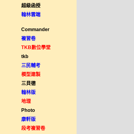
超級函授
翰林雲端
Commander
複習卷
TKB數位學堂
tkb
三民輔考
模型建製
三貝德
翰林版
地理
Photo
康軒版
段考複習卷