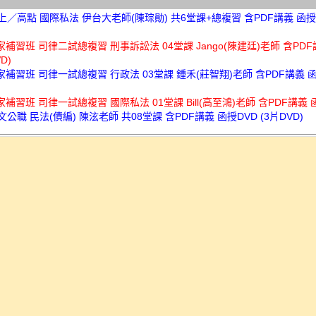
高上／高點 國際私法 伊台大老師(陳琮勛) 共6堂課+總複習 含PDF講義 函授
讀家補習班 司律二試總複習 刑事訴訟法 04堂課 Jango(陳建廷)老師 含PD
D)
讀家補習班 司律一試總複習 行政法 03堂課 鍾禾(莊智翔)老師 含PDF講義 函
讀家補習班 司律一試總複習 國際私法 01堂課 Bill(高至鴻)老師 含PDF講義 
鼎文公職 民法(債編) 陳泫老師 共08堂課 含PDF講義 函授DVD (3片DVD)