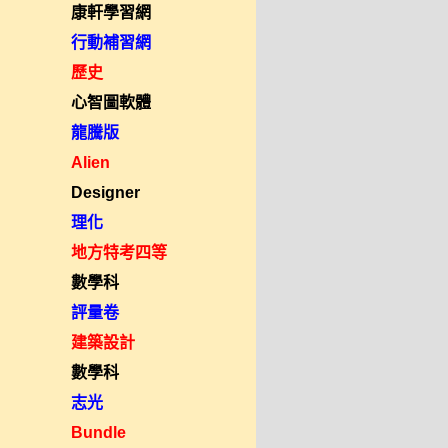
康軒學習網
行動補習網
歷史
心智圖軟體
龍騰版
Alien
Designer
理化
地方特考四等
數學科
評量卷
建築設計
數學科
志光
Bundle