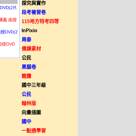
探究與實作
DVD(2片
段考複習卷
F講義 函授
115地方特考四等
InPixio
授DVD(2
周泰
函授DVD
備課素材
公民
黑貓卷
龍騰
國中三年級
公民
翰林版
向量插圖
國中
一點通學習