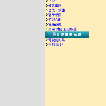
字型
蘋果電腦
音樂、歌曲
醫學相關
遊戲合輯
電腦遊戲
商用.財經.股票軟體
音樂電影光碟
電視劇影集
電影院線片