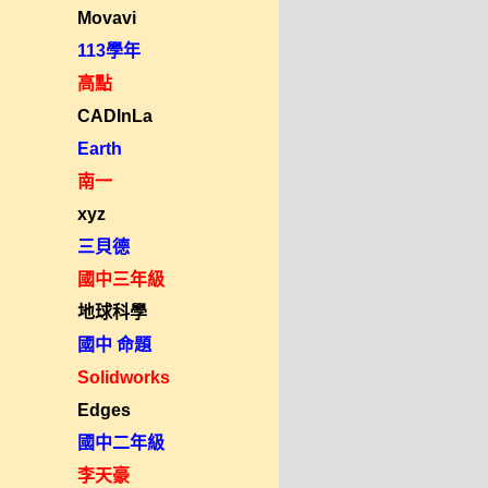
Movavi
113學年
高點
CADInLa
Earth
南一
xyz
三貝德
國中三年級
地球科學
國中 命題
Solidworks
Edges
國中二年級
李天豪