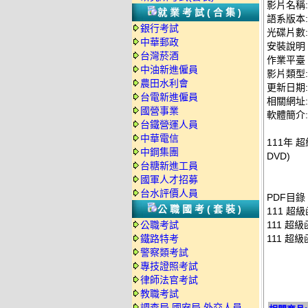
影片名稱:
就業考試(合集)
語系版本
銀行考試
光碟片數:
中華郵政
安裝說明
台灣菸酒
作業平臺：
中油新進僱員
影片類型
農田水利會
更新日期: 2
台電新進僱員
相關網址: ht
國營事業
軟體簡介:
台鐵營運人員
中華電信
111年 
中鋼集團
DVD)
台糖新進工員
國軍人才招募
台水評價人員
PDF目錄
公職國考(套裝)
111 超
公職考試
111 超
鐵路特考
111 超
警察類考試
專技證照考試
律師法官考試
教職考試
調查局.國安局.外交人員