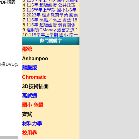
3
115學年上學期 國小大補帖
康軒版 國語+數學+社會+生活
PDF講義
+自然 1-6年級 教學光碟DVD
4
115年 超級函授 公共政策
翰林版 國語+數學+社會+生活
+自然 1-6年級 教學光碟DVD
版(3DVD)
5
115學年上學期 國小1-6年
22堂課+總複習 張楚老師 含
+自然 1-6年級 教學光碟DVD
版(3DVD)
6
2023年 理周教育學苑 股票
級 習作解答(含康軒.南一.翰林
PDF講義 函授DVD(9DVD)
版(3DVD)
7
115年 高點／高上 憲法 18
當沖煉金術 主講：朱家泓 國
全版本.全科目)合輯版 DVD版
8
115年 超級函授 勞資關係
堂課 宗台大老師 含PDF講義
語發音 DVD版
9
理財寶CMoney 致富之道：
概要 11堂課+總複習 陸川老
函授DVD(8DVD)【適用於律
10
115學年上學期 國小 南一
上班族飆股攻略班 主講：朱
師 含PDF講義 函授
師司法考試】
熱門關鍵字
版 教師手冊(全年級、全領域)
家泓+林穎 國語發音 DVD版
DVD(5DVD)
教學光碟DVD版
邵爺
Ashampoo
授DVD(3
龍騰版
Chromatic
3D技術插圖
萬試通
國小 命題
齊斌
材料力學
校用卷