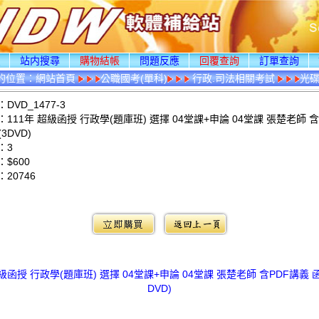
頁
站内搜尋
購物結帳
問題反應
回覆查詢
訂單查詢
的位置：
網站首頁
公職國考(單科)
行政.司法相關考試
光
DVD_1477-3
111年 超級函授 行政學(題庫班) 選擇 04堂課+申論 04堂課 張楚老師 
3DVD)
：3
$600
：
20746
：
超級函授 行政學(題庫班) 選擇 04堂課+申論 04堂課 張楚老師 含PDF講義 函
DVD)