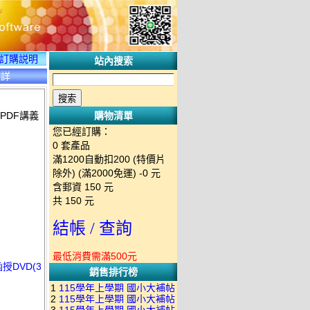
訂購説明
站內搜索
碟詳
含PDF講義
購物清單
您已經訂購：
0
套產品
滿1200自動扣200 (特價片
除外) (滿2000免運)
-0 元
含郵資
150
元
共
150
元
結帳 / 查詢
最低消費需滿500元
授DVD(3
銷售排行榜
1
115學年上學期 國小大補帖
2
115學年上學期 國小大補帖
南一版 國語+數學+社會+生活