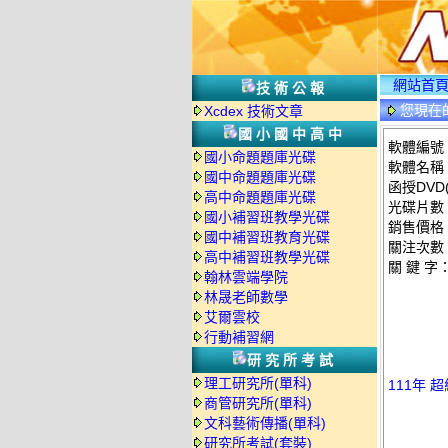
網站首
技術公報
您現在
Xcdex 技術文章
情
國小國中高中
軟體編號：
國小命題題庫光碟
軟體名稱：
國中命題題庫光碟
函授DVD(
高中命題題庫光碟
光碟片數
國小補習班教學光碟
銷售價格：
國中補習班教育光碟
關注次數
高中補習班教學光碟
關 鍵 字
翰林雲端學院
林晟老師數學
艾爾雲校
行動補習網
研究所考試
理工研究所(單科)
111年 
商管研究所(單科)
文科藝術傳播(單科)
研究所考試(套裝)