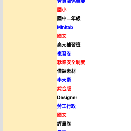
勞資關係概要
國小
國中二年級
Minitab
國文
高元補習班
複習卷
就業安全制度
備課素材
李天豪
綜合版
Designer
勞工行政
國文
評量卷