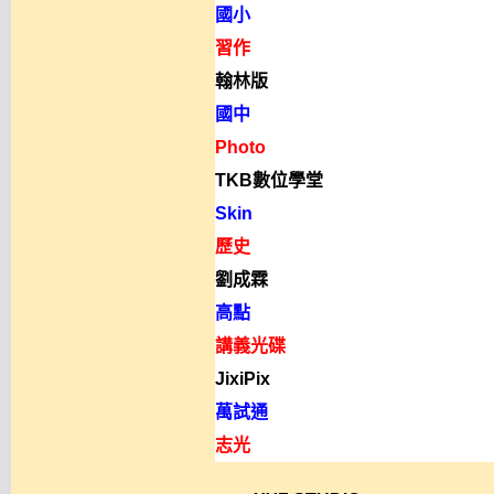
國小
習作
翰林版
國中
Photo
TKB數位學堂
Skin
歷史
劉成霖
高點
講義光碟
JixiPix
萬試通
志光