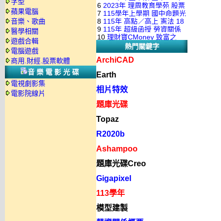
字型
+自然 1-6年級 教學光碟DVD
版(3DVD)
6
2023年 理周教育學苑 股票
級 習作解答(含康軒.南一.翰林
PDF講義 函授DVD(9DVD)
蘋果電腦
版(3DVD)
7
115學年上學期 國中命題光
當沖煉金術 主講：朱家泓 國
全版本.全科目)合輯版 DVD版
音樂、歌曲
8
115年 高點／高上 憲法 18
碟 翰林版 英文科 1-3年級 題
語發音 DVD版
9
115年 超級函授 勞資關係
醫學相關
堂課 宗台大老師 含PDF講義
庫光碟
10
理財寶CMoney 致富之
概要 11堂課+總複習 陸川老
遊戲合輯
函授DVD(8DVD)【適用於律
熱門關鍵字
道：上班族飆股攻略班 主
師 含PDF講義 函授
電腦遊戲
師司法考試】
講：朱家泓+林穎 國語發音
DVD(5DVD)
ArchiCAD
商用.財經.股票軟體
DVD版
音樂電影光碟
Earth
電視劇影集
相片特效
電影院線片
題庫光碟
Topaz
R2020b
Ashampoo
題庫光碟Creo
Gigapixel
113學年
模型建製