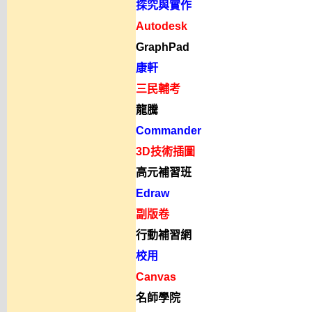
探究與實作
Autodesk
GraphPad
康軒
三民輔考
龍騰
Commander
3D技術插圖
高元補習班
Edraw
副版卷
行動補習網
校用
Canvas
名師學院