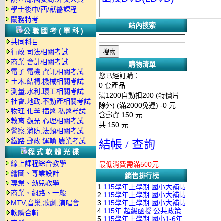
學士後中/西/獸醫課程
關務特考
站內搜索
公職國考(單科)
共同科目
行政.司法相關考試
商業.會計相關考試
購物清單
電子.電機.資訊相關考試
您已經訂購：
土木.結構.機械相關考試
0
套產品
測量.水利.環工相關考試
滿1200自動扣200 (特價片
社會.地政.不動產相關考試
除外) (滿2000免運)
-0 元
物理.化學.插醫.私醫考試
含郵資
150
元
教育.觀光.心理相關考試
共
150
元
警察,消防,法類相關考試
鐵路.郵政.運輸.農業考試
結帳 / 查詢
程式軟體光碟
線上課程綜合教學
最低消費需滿500元
繪圖、專業設計
銷售排行榜
專業、幼兒教學
1
115學年上學期 國小大補帖
商業、網路、一般
2
115學年上學期 國小大補帖
南一版 國語+數學+社會+生活
MTV,音樂,歌劇,演唱會
3
115學年上學期 國小大補帖
康軒版 國語+數學+社會+生活
+自然 1-6年級 教學光碟DVD
4
115年 超級函授 公共政策
軟體合輯
翰林版 國語+數學+社會+生活
+自然 1-6年級 教學光碟DVD
版(3DVD)
5
115學年上學期 國小1-6年
22堂課+總複習 張楚老師 含