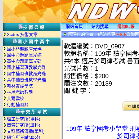
網站首頁
站内搜尋
購物結帳
技術公報
您現在的位置：
網站首頁
公職國
Xcdex 技術文章
情
國小國中高中
軟體編號：DVD_0907
國小命題題庫光碟
軟體名稱：109年 讀享國
國中命題題庫光碟
共6本 適用於司律考試 書面
高中命題題庫光碟
國小補習班教學光碟
光碟片數：1
國中補習班教育光碟
銷售價格：$200
高中補習班教學光碟
關注次數：
20139
翰林雲端學院
關 鍵 字：
林晟老師數學
艾爾雲校
行動補習網
研究所考試
理工研究所(單科)
商管研究所(單科)
109年 讀享國考小學堂 
文科藝術傳播(單科)
於司律考
研究所考試(套裝)