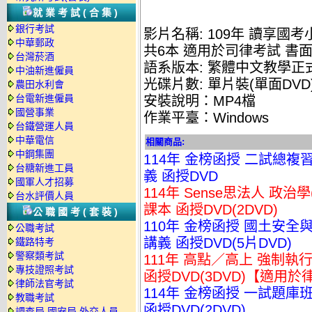
就業考試(合集)
銀行考試
影片名稱: 109年 讀享國
中華郵政
共6本 適用於司律考試 書面
台灣菸酒
語系版本: 繁體中文教學正
中油新進僱員
光碟片數: 單片裝(單面DVD
農田水利會
台電新進僱員
安裝說明：MP4檔
國營事業
作業平臺：Windows
台鐵營運人員
中華電信
相關商品:
中鋼集團
114年 金榜函授 二試總複習
台糖新進工員
義 函授DVD
國軍人才招募
114年 Sense思法人 政治
台水評價人員
課本 函授DVD(2DVD)
公職國考(套裝)
110年 金榜函授 國土安全與
公職考試
講義 函授DVD(5片DVD)
鐵路特考
警察類考試
111年 高點／高上 強制執行
專技證照考試
函授DVD(3DVD)【適用
律師法官考試
114年 金榜函授 一試題庫班
教職考試
函授DVD(2DVD)
調查局.國安局.外交人員