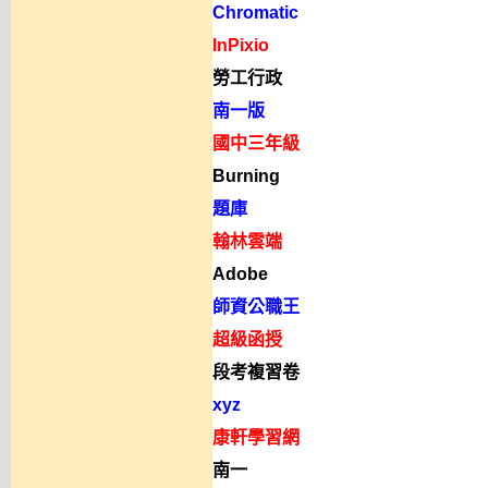
Chromatic
InPixio
勞工行政
南一版
國中三年級
Burning
題庫
翰林雲端
Adobe
師資公職王
超級函授
段考複習卷
xyz
康軒學習網
南一