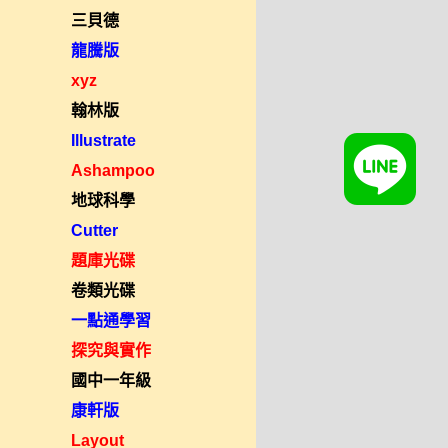
三貝德
龍騰版
xyz
翰林版
Illustrate
Ashampoo
地球科學
Cutter
題庫光碟
卷類光碟
一點通學習
探究與實作
國中一年級
康軒版
Layout