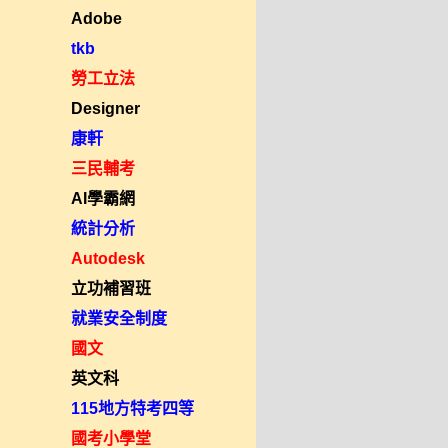
Adobe
tkb
勞工立法
Designer
康軒
三民輔考
AI學霸網
統計分析
Autodesk
立功補習班
就業安全制度
國文
英文科
115地方特考四等
國考小學堂