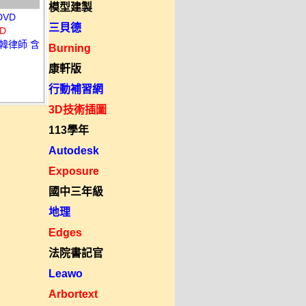
模型建製
DVD
三貝德
D
 韓律師 含
Burning
康軒版
行動補習網
3D技術插圖
113學年
Autodesk
Exposure
國中三年級
地理
Edges
法院書記官
Leawo
Arbortext