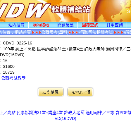
頁
站内搜尋
購物結帳
問題反應
回覆查詢
訂單查詢
的位置：
網站首頁
公職國考(單科)
行政.司法相關考試
光
DVD_0225-16
109年 高上／高點 民事訴訟法31堂+講座4堂 許政大老師 適用司律／三等
VD(16DVD)
：16
$1600
：
18719
：
公職考試教學
高上／高點 民事訴訟法31堂+講座4堂 許政大老師 適用司律／三等 含PDF
VD(16DVD)