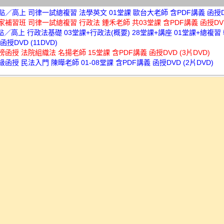
高點／高上 司律一試總複習 法學英文 01堂課 歐台大老師 含PDF講義 函授
讀家補習班 司律一試總複習 行政法 鍾禾老師 共03堂課 含PDF講義 函授DV
高點／高上 行政法基礎 03堂課+行政法(概要) 28堂課+講座 01堂課+總複習
函授DVD (11DVD)
金榜函授 法院組織法 名揚老師 15堂課 含PDF講義 函授DVD (3片DVD)
超級函授 民法入門 陳曄老師 01-08堂課 含PDF講義 函授DVD (2片DVD)