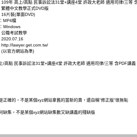
 109年 高上/高點 民事訴訟法31堂+講座4堂 許政大老師 適用司律/三等 
: 繁體中文教學正式DVD版
 16片裝(單面DVD)
：MP4檔
Windows
: 公職考試教學
020.07.16
tp://lawyer.get.com.tw/
 (以官方網站為準)
高上/高點 民事訴訟法31堂+講座4堂 許政大老師 適用司律/三等 含PDF講義
是正確的，不是某個xyz網站拿舊的當新的賣，還自稱"修正版"很無恥
何缺集，不是某個xyz網站缺集數又缺講義的殘缺版