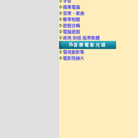
字型
蘋果電腦
音樂、歌曲
醫學相關
遊戲合輯
電腦遊戲
商用.財經.股票軟體
音樂電影光碟
電視劇影集
電影院線片