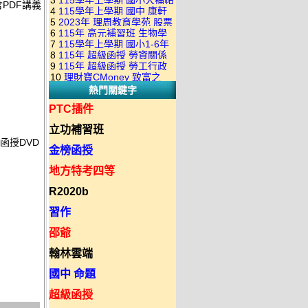
3
115學年上學期 國小大補帖
康軒版 國語+數學+社會+生活
含PDF講義
+自然 1-6年級 教學光碟DVD
4
115學年上學期 國中 康軒
翰林版 國語+數學+社會+生活
+自然 1-6年級 教學光碟DVD
版(3DVD)
5
2023年 理周教育學苑 股票
各科平時練習卷&段考複習卷
+自然 1-6年級 教學光碟DVD
版(3DVD)
6
115年 高元補習班 生物學
當沖煉金術 主講：朱家泓 國
(補充資源全收錄) DVD版(2片
版(3DVD)
7
115學年上學期 國小1-6年
71堂課 黃彪老師 含PDF講義
語發音 DVD版
裝)
8
115年 超級函授 勞資關係
級 習作解答(含康軒.南一.翰林
函授DVD(26DVD)
9
115年 超級函授 勞工行政
概要 11堂課+總複習 陸川老
全版本.全科目)合輯版 DVD版
10
理財寶CMoney 致富之
與勞工立法概要 18堂課+總複
師 含PDF講義 函授
熱門關鍵字
道：上班族飆股攻略班 主
習 陸川老師 含PDF講義 函授
DVD(5DVD)
講：朱家泓+林穎 國語發音
DVD(7DVD)
PTC插件
DVD版
立功補習班
 函授DVD
金榜函授
地方特考四等
R2020b
習作
邵爺
翰林雲端
國中 命題
超級函授