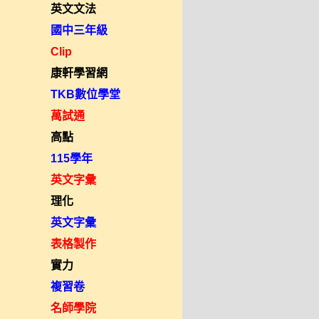
英文文法
國中三年級
Clip
康軒學習網
TKB數位學堂
萬試通
高點
115學年
英文字彙
理化
英文字彙
表格製作
實力
複習卷
名師學院