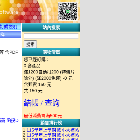
訂購説明
站內搜索
碟詳
 含PDF
購物清單
您已經訂購：
0
套產品
滿1200自動扣200 (特價片
除外) (滿2000免運)
-0 元
含郵資
150
元
共
150
元
結帳 / 查詢
最低消費需滿500元
講義 函授D
銷售排行榜
1
115學年上學期 國小大補帖
2
115學年上學期 國小大補帖
南一版 國語+數學+社會+生活