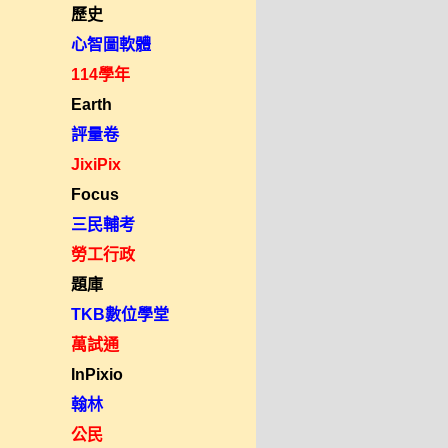
歷史
心智圖軟體
114學年
Earth
評量卷
JixiPix
Focus
三民輔考
勞工行政
題庫
TKB數位學堂
萬試通
InPixio
翰林
公民