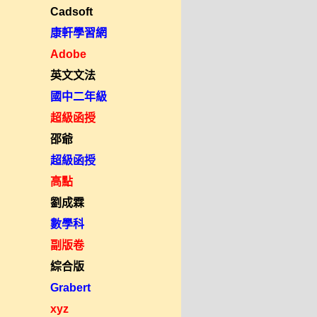
Cadsoft
康軒學習網
Adobe
英文文法
國中二年級
超級函授
邵爺
超級函授
高點
劉成霖
數學科
副版卷
綜合版
Grabert
xyz