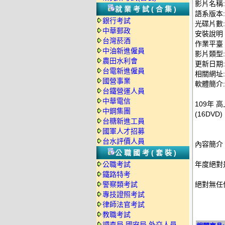
影片名稱:
就業考試(合集)
語系版本
銀行考試
光碟片數:
中華郵政
安裝說明
台灣菸酒
作業平臺：
中油新進僱員
影片類型
農田水利會
更新日期: 2
台電新進僱員
相關網址: ht
國營事業
軟體簡介:
台鐵營運人員
中華電信
109年 
中鋼集團
(16DVD)
台糖新進工員
國軍人才招募
台水評價人員
內容簡介
公職國考(套裝)
公職考試
年度絕對
鐵路特考
警察類考試
絕對無任
專技證照考試
律師法官考試
教職考試
調查局.國安局.外交人員