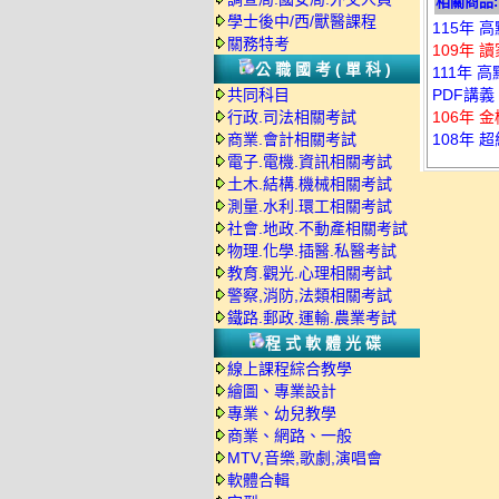
相關商品:
學士後中/西/獸醫課程
115年 
關務特考
109年 
公職國考(單科)
111年 
共同科目
PDF講義 
行政.司法相關考試
106年 
商業.會計相關考試
108年 
電子.電機.資訊相關考試
土木.結構.機械相關考試
測量.水利.環工相關考試
社會.地政.不動產相關考試
物理.化學.插醫.私醫考試
教育.觀光.心理相關考試
警察,消防,法類相關考試
鐵路.郵政.運輸.農業考試
程式軟體光碟
線上課程綜合教學
繪圖、專業設計
專業、幼兒教學
商業、網路、一般
MTV,音樂,歌劇,演唱會
軟體合輯