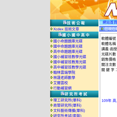
網站首
技術公報
您現在
Xcdex 技術文章
情
國小國中高中
軟體編號：C
國小命題題庫光碟
軟體名稱：
國中命題題庫光碟
講義 函授D
高中命題題庫光碟
光碟片數
國小補習班教學光碟
銷售價格：
國中補習班教育光碟
關注次數
高中補習班教學光碟
關 鍵 字
翰林雲端學院
林晟老師數學
艾爾雲校
行動補習網
研究所考試
理工研究所(單科)
109年 
商管研究所(單科)
文科藝術傳播(單科)
研究所考試(套裝)